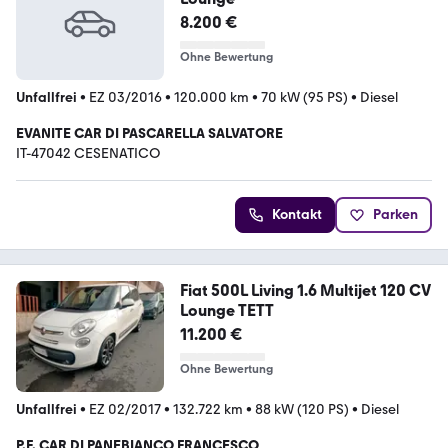
8.200 €
Ohne Bewertung
Unfallfrei
•
EZ 03/2016
•
120.000 km
•
70 kW (95 PS)
•
Diesel
EVANITE CAR DI PASCARELLA SALVATORE
IT-47042 CESENATICO
Kontakt
Parken
Fiat 500L Living 1.6 Multijet 120 CV
Lounge TETT
11.200 €
Ohne Bewertung
Unfallfrei
•
EZ 02/2017
•
132.722 km
•
88 kW (120 PS)
•
Diesel
P.F. CAR DI PANEBIANCO FRANCESCO