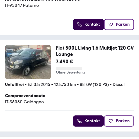
IT-95047 Paternò
Kontakt
Parken
Fiat 500L Living 1.6 Multijet 120 CV
Lounge
7.490 €
Ohne Bewertung
Unfallfrei
•
EZ 03/2015
•
123.750 km
•
88 kW (120 PS)
•
Diesel
Comproevendoauto
IT-36030 Caldogno
Kontakt
Parken