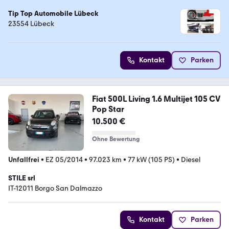
Tip Top Automobile Lübeck
23554 Lübeck
Kontakt
Parken
Fiat 500L Living 1.6 Multijet 105 CV
Pop Star
10.500 €
Ohne Bewertung
Unfallfrei
•
EZ 05/2014
•
97.023 km
•
77 kW (105 PS)
•
Diesel
STILE srl
IT-12011 Borgo San Dalmazzo
Kontakt
Parken