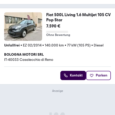
Fiat 500L Living 1.6 Multijet 105 CV
Pop Star
7.590 €
Ohne Bewertung
Unfallfrei
•
EZ 02/2014
•
140.000 km
•
77 kW (105 PS)
•
Diesel
BOLOGNA MOTORI SRL
IT-40033 Casalecchio di Reno
Kontakt
Parken