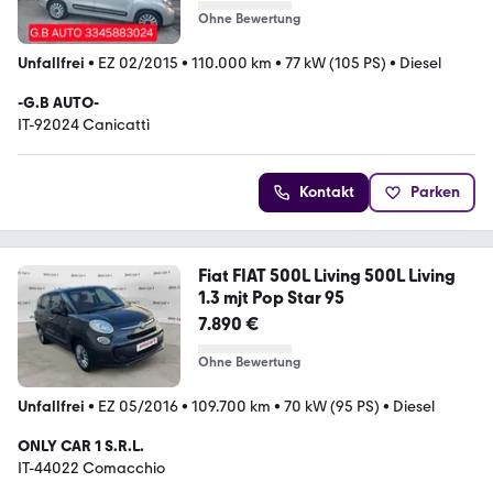
Ohne Bewertung
Unfallfrei
•
EZ 02/2015
•
110.000 km
•
77 kW (105 PS)
•
Diesel
-G.B AUTO-
IT-92024 Canicattì
Kontakt
Parken
Fiat FIAT 500L Living 500L Living
1.3 mjt Pop Star 95
7.890 €
Ohne Bewertung
Unfallfrei
•
EZ 05/2016
•
109.700 km
•
70 kW (95 PS)
•
Diesel
ONLY CAR 1 S.R.L.
IT-44022 Comacchio