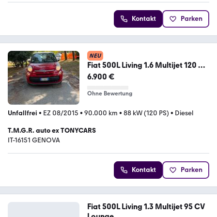
Kontakt
Parken
NEU
Fiat 500L Living 1.6 Multijet 120 CV
Business
6.900 €
Ohne Bewertung
Unfallfrei
•
EZ 08/2015
•
90.000 km
•
88 kW (120 PS)
•
Diesel
T.M.G.R. auto ex TONYCARS
IT-16151 GENOVA
Kontakt
Parken
Fiat 500L Living 1.3 Multijet 95 CV
Lounge