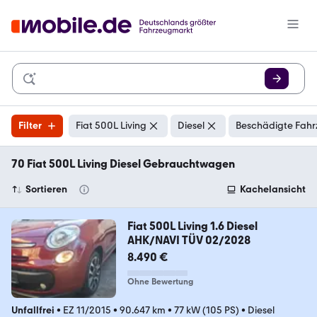
Filter
Fiat 500L Living
Diesel
Beschädigte Fahr
70 Fiat 500L Living Diesel Gebrauchtwagen
Sortieren
Kachelansicht
Fiat 500L Living 1.6 Diesel
AHK/NAVI TÜV 02/2028
8.490 €
Ohne Bewertung
Unfallfrei
•
EZ 11/2015
•
90.647 km
•
77 kW (105 PS)
•
Diesel