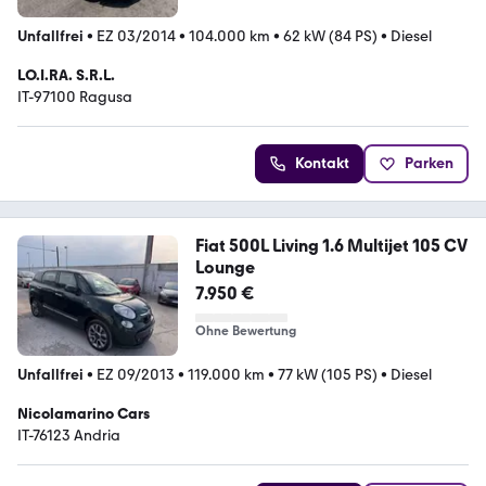
Unfallfrei
•
EZ 03/2014
•
104.000 km
•
62 kW (84 PS)
•
Diesel
LO.I.RA. S.R.L.
IT-97100 Ragusa
Kontakt
Parken
Fiat 500L Living 1.6 Multijet 105 CV
Lounge
7.950 €
Ohne Bewertung
Unfallfrei
•
EZ 09/2013
•
119.000 km
•
77 kW (105 PS)
•
Diesel
Nicolamarino Cars
IT-76123 Andria