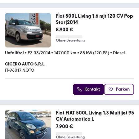
Fiat 500L Living 1.6 mjt 120 CV Pop
Star|2014
8.900 €
Ohne Bewertung
Unfallfrei
•
EZ 03/2014
•
147.000 km
•
88 kW (120 PS)
•
Diesel
CICERO AUTO S.R.L.
IT-96017 NOTO
Kontakt
Parken
Fiat FIAT 500L Living 1.3 Multijet 95
CV Automatica L
7.900 €
Ohne Bewertung