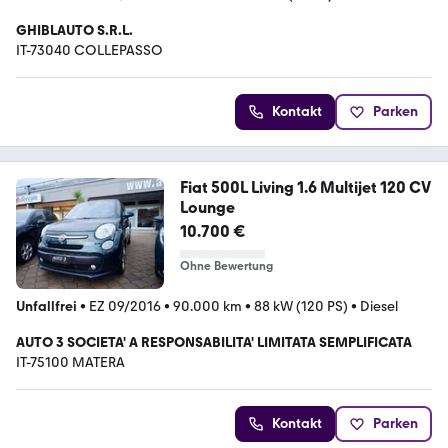
GHIBLAUTO S.R.L.
IT-73040 COLLEPASSO
Kontakt
Parken
Fiat 500L Living 1.6 Multijet 120 CV
Lounge
10.700 €
Ohne Bewertung
Unfallfrei
•
EZ 09/2016
•
90.000 km
•
88 kW (120 PS)
•
Diesel
AUTO 3 SOCIETA' A RESPONSABILITA' LIMITATA SEMPLIFICATA
IT-75100 MATERA
Kontakt
Parken