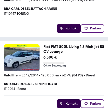
Unfallfrei
•
EZ 10/2014
•
127.700 km
•
77 kW (105 PS)
•
Diesel
BBA CARS DI BEL BATTACH AMINE
IT-10147 TORINO
Kontakt
Parken
Fiat FIAT 500L Living 1.3 Multijet 85
CV Lounge
6.500 €
Ohne Bewertung
Unfallfrei
•
EZ 12/2014
•
125.000 km
•
62 kW (84 PS)
•
Diesel
AUTODARDO S.R.L. SEMPLIFICATA
IT-00141 Roma
Kontakt
Parken