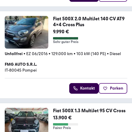
Fiat 500X 2.0 MultiJet 140 CV AT9
4x4 Cross Plus
9.990 €
Sehr guter Preis
Unfallfrei
•
EZ 06/2016
•
129.000 km
•
103 kW (140 PS)
•
Diesel
FMG AUTO S.R.L.
IT-80045 Pompei
Kontakt
Parken
Fiat 500X 1.3 MultiJet 95 CV Cross
13.900 €
Fairer Preis