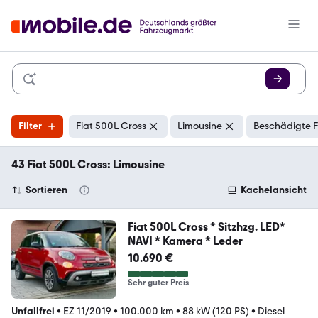
Filter
Fiat 500L Cross
Limousine
Beschädigte F
43 Fiat 500L Cross: Limousine
Sortieren
Kachelansicht
Fiat 500L Cross * Sitzhzg. LED*
NAVI * Kamera * Leder
10.690 €
Sehr guter Preis
Unfallfrei
•
EZ 11/2019
•
100.000 km
•
88 kW (120 PS)
•
Diesel