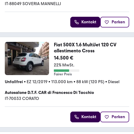
IT-88049 SOVERIA MANNELLI
Kontakt
Parken
Fiat 500X 1.6 MultiJet 120 CV
allestimento Cross
14.500 €
22% MwSt.
Fairer Preis
Unfallfrei
•
EZ 12/2019
•
113.000 km
•
88 kW (120 PS)
•
Diesel
Autosalone D.T.F. CAR di Francesco Di Tacchio
IT-70033 CORATO
Kontakt
Parken