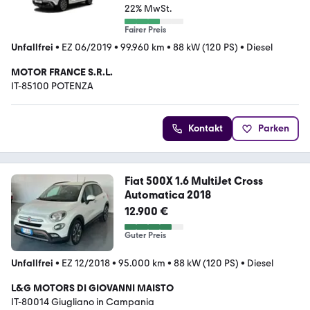
22% MwSt.
Fairer Preis
Unfallfrei
•
EZ 06/2019
•
99.960 km
•
88 kW (120 PS)
•
Diesel
MOTOR FRANCE S.R.L.
IT-85100 POTENZA
Kontakt
Parken
Fiat 500X 1.6 MultiJet Cross
Automatica 2018
12.900 €
Guter Preis
Unfallfrei
•
EZ 12/2018
•
95.000 km
•
88 kW (120 PS)
•
Diesel
L&G MOTORS DI GIOVANNI MAISTO
IT-80014 Giugliano in Campania