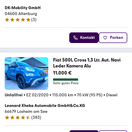
DK-Mobility GmbH
04600 Altenburg
(
3
)
5 Sterne
Kontakt
Parken
Fiat 500L Cross 1,3 Ltr. Aut. Navi
Leder Kamera Alu
11.000 €
Sehr guter Preis
Unfallfrei
•
EZ 02/2020
•
115.000 km
•
70 kW (95 PS)
•
Diesel
Leonard Xheka Automobile GmbH&Co.KG
66679 Losheim am See
(
383
)
4.7 Sterne