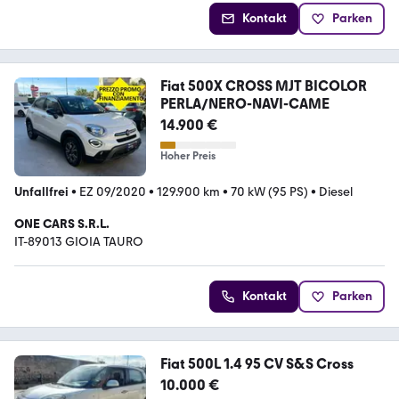
Kontakt
Parken
Fiat 500X CROSS MJT BICOLOR
PERLA/NERO-NAVI-CAME
14.900 €
Hoher Preis
Unfallfrei
•
EZ 09/2020
•
129.900 km
•
70 kW (95 PS)
•
Diesel
ONE CARS S.R.L.
IT-89013 GIOIA TAURO
Kontakt
Parken
Fiat 500L 1.4 95 CV S&S Cross
10.000 €