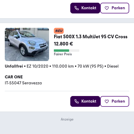
Kontakt
Parken
NEU
Fiat 500X 1.3 MultiJet 95 CV Cross
12.800 €
Fairer Preis
Unfallfrei
•
EZ 10/2020
•
110.000 km
•
70 kW (95 PS)
•
Diesel
CAR ONE
IT-55047 Seravezza
Kontakt
Parken