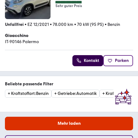
Sehr guter Preis
Unfallfrei
•
EZ 12/2021
•
78.000 km
•
70 kW (95 PS)
•
Benzin
Gioacchino
IT-90146 Palermo
Kontakt
Parken
Beliebte passende Filter
+
Kraftstoffart
:
Benzin
+
Getriebe
:
Automatik
+
Kraftstoffart
:
Die
Mehr laden