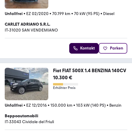
Unfallfrei
•
EZ 02/2020
•
70.199 km
•
70 kW (95 PS)
•
Diesel
CARLET ADRIANO S.R.L.
IT-31020 SAN VENDEMIANO
Kontakt
Parken
Fiat FIAT 500X 1.4 BENZINA 140CV
10.300 €
Erhöhter Preis
Unfallfrei
•
EZ 12/2016
•
150.000 km
•
103 kW (140 PS)
•
Benzin
Beppoautomobili
IT-33043 Cividale del Friuli