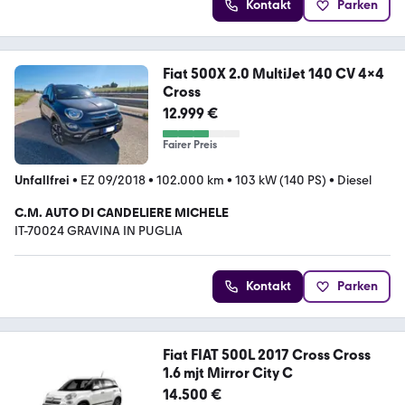
Kontakt
Parken
Fiat 500X 2.0 MultiJet 140 CV 4x4
Cross
12.999 €
Fairer Preis
Unfallfrei
•
EZ 09/2018
•
102.000 km
•
103 kW (140 PS)
•
Diesel
C.M. AUTO DI CANDELIERE MICHELE
IT-70024 GRAVINA IN PUGLIA
Kontakt
Parken
Fiat FIAT 500L 2017 Cross Cross
1.6 mjt Mirror City C
14.500 €