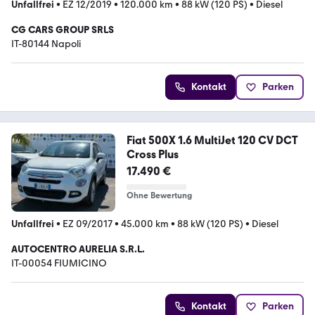
Unfallfrei
•
EZ 12/2019
•
120.000 km
•
88 kW (120 PS)
•
Diesel
CG CARS GROUP SRLS
IT-80144 Napoli
Kontakt
Parken
Fiat 500X 1.6 MultiJet 120 CV DCT
Cross Plus
17.490 €
Ohne Bewertung
Unfallfrei
•
EZ 09/2017
•
45.000 km
•
88 kW (120 PS)
•
Diesel
AUTOCENTRO AURELIA S.R.L.
IT-00054 FIUMICINO
Kontakt
Parken