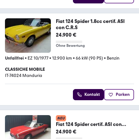
Fiat 124 Spider 1.8cc certif. ASI
con C.R.S
24.900 €
Ohne Bewertung
Unfallfrei
•
EZ 10/1977
•
12.900 km
•
66 kW (90 PS)
•
Benzin
CLASSICHE MOBILE
IT-74024 Manduria
Kontakt
Parken
NEU
Fiat 124 Spider certif. ASI con
C.R.S.
24.900 €