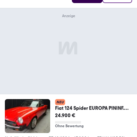
NEU
Fiat 124 Spider EUROPA PININF.
ASI CON CRS
24.900 €
Ohne Bewertung