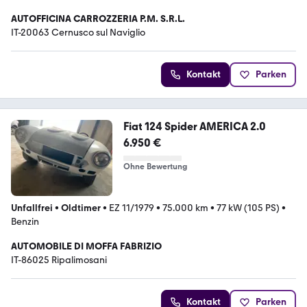
AUTOFFICINA CARROZZERIA P.M. S.R.L.
IT-20063 Cernusco sul Naviglio
Kontakt
Parken
Fiat 124 Spider AMERICA 2.0
6.950 €
Ohne Bewertung
Unfallfrei
•
Oldtimer
•
EZ 11/1979
•
75.000 km
•
77 kW (105 PS)
•
Benzin
AUTOMOBILE DI MOFFA FABRIZIO
IT-86025 Ripalimosani
Kontakt
Parken