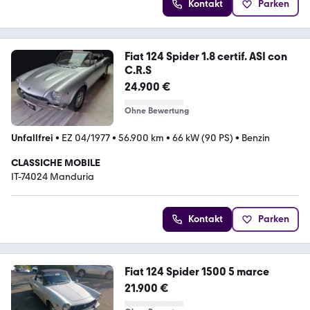
Kontakt
Parken
Fiat 124 Spider 1.8 certif. ASI con
C.R.S
24.900 €
Ohne Bewertung
Unfallfrei
•
EZ 04/1977
•
56.900 km
•
66 kW (90 PS)
•
Benzin
CLASSICHE MOBILE
IT-74024 Manduria
Kontakt
Parken
Fiat 124 Spider 1500 5 marce
21.900 €