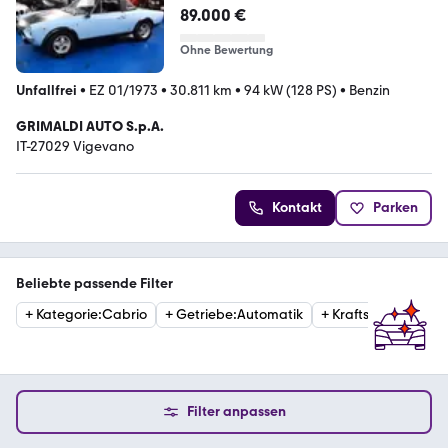
89.000 €
Ohne Bewertung
Unfallfrei
•
EZ 01/1973
•
30.811 km
•
94 kW (128 PS)
•
Benzin
GRIMALDI AUTO S.p.A.
IT-27029 Vigevano
Kontakt
Parken
Beliebte passende Filter
+
Kategorie
:
Cabrio
+
Getriebe
:
Automatik
+
Kraftstoffart
:
Benzi
Filter anpassen