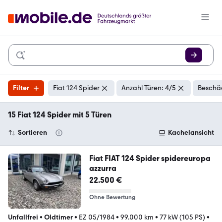
Filter
Fiat 124 Spider
Anzahl Türen: 4/5
Beschäd
15 Fiat 124 Spider mit 5 Türen
Sortieren
Kachelansicht
Fiat FIAT 124 Spider spidereuropa
azzurra
22.500 €
Ohne Bewertung
Unfallfrei
•
Oldtimer
•
EZ 05/1984
•
99.000 km
•
77 kW (105 PS)
•