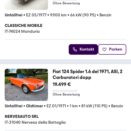
Ohne Bewertung
Unfallfrei
•
EZ 05/1977
•
9.900 km
•
66 kW (90 PS)
•
Benzin
CLASSICHE MOBILE
IT-74024 Manduria
Kontakt
Parken
Fiat 124 Spider 1.6 del 1971, ASI, 2
Carburatori dopp
19.499 €
Ohne Bewertung
Unfallfrei
•
Oldtimer
•
EZ 01/1971
•
1 km
•
81 kW (110 PS)
•
Benzin
NERVESAUTO SRL
IT-31040 Nervesa della Battaglia