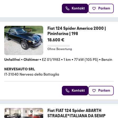
Kontakt
Parken
Fiat 124 Spider America 2000 |
Pininfarina | 198
18.600 €
Ohne Bewertung
Unfallfrei
•
Oldtimer
•
EZ 01/1983
•
1 km
•
77 kW (105 PS)
•
Benzin
NERVESAUTO SRL
IT-31040 Nervesa della Battaglia
Kontakt
Parken
Fiat FIAT 124 Spider ABARTH
STRADALE*ITALIANA DA SEMP