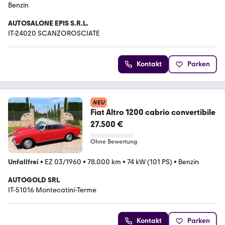
Benzin
AUTOSALONE EPIS S.R.L.
IT-24020 SCANZOROSCIATE
Kontakt
Parken
NEU
Fiat Altro 1200 cabrio convertibile
27.500 €
Ohne Bewertung
Unfallfrei
•
EZ 03/1960
•
78.000 km
•
74 kW (101 PS)
•
Benzin
AUTOGOLD SRL
IT-51016 Montecatini-Terme
Kontakt
Parken