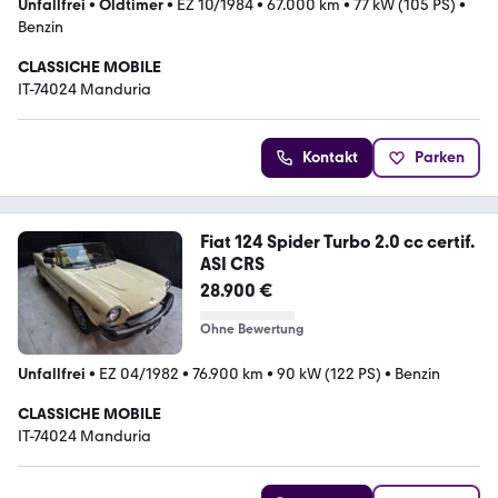
Unfallfrei
•
Oldtimer
•
EZ 10/1984
•
67.000 km
•
77 kW (105 PS)
•
Benzin
CLASSICHE MOBILE
IT-74024 Manduria
Kontakt
Parken
Fiat 124 Spider Turbo 2.0 cc certif.
ASI CRS
28.900 €
Ohne Bewertung
Unfallfrei
•
EZ 04/1982
•
76.900 km
•
90 kW (122 PS)
•
Benzin
CLASSICHE MOBILE
IT-74024 Manduria