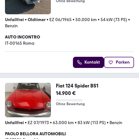
Ohne Bewertung
Unfallfrei
•
Oldtimer
•
EZ 06/1965
•
50.000 km
•
54 kW (73 PS)
•
Benzin
AUTO INCONTRO
IT-00165 Roma
Kontakt
Parken
Fiat 124 Spider BS1
14.900 €
Ohne Bewertung
Unfallfrei
•
EZ 07/1973
•
63.000 km
•
83 kW (113 PS)
•
Benzin
PAOLO BELLORA AUTOMOBILI