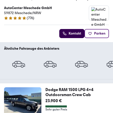
AutoCenter Meschede GmbH
59872 Meschede/NRW
(
776
)
4.8 Sterne
Kontakt
Parken
Ähnliche Fahrzeuge des Anbieters
Dodge RAM 1500 LPG 4x4
Outdoorsman Crew Cab
23.900 €
Sehr guter Preis