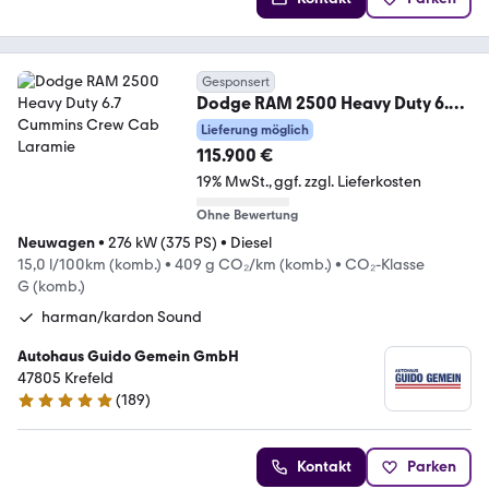
Gesponsert
Dodge RAM 2500 Heavy Duty 6.7
Cummins Crew Cab Laramie
Lieferung möglich
115.900 €
19% MwSt.
ggf. zzgl. Lieferkosten
Ohne Bewertung
Neuwagen
•
276 kW (375 PS)
•
Diesel
15,0 l/100km (komb.)
•
409 g CO₂/km (komb.)
•
CO₂-Klasse
G (komb.)
harman/kardon Sound
Autohaus Guido Gemein GmbH
47805 Krefeld
(
189
)
4.9 Sterne
Kontakt
Parken