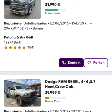
31.990 €
Fairer Preis
Reparierter Unfallschaden
•
EZ 06/2016
•
154.700 km
•
296 kW (402 PS)
•
Benzin
Patolla & Ark GbR
12277 Berlin
(
184
)
4.9 Sterne
Kontakt
Parken
Dodge RAM REBEL, 4x4 ,5.7
Hemi,Crew Cab,
39.999 €
Hoher Preis
Reparierter Unfallschaden
•
EZ 06/2017
•
107.300 km
•