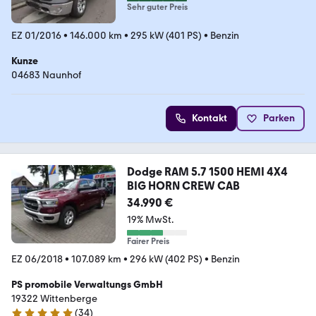
Sehr guter Preis
EZ 01/2016
•
146.000 km
•
295 kW (401 PS)
•
Benzin
Kunze
04683 Naunhof
Kontakt
Parken
Dodge RAM 5.7 1500 HEMI 4X4
BIG HORN CREW CAB
34.990 €
19% MwSt.
Fairer Preis
EZ 06/2018
•
107.089 km
•
296 kW (402 PS)
•
Benzin
PS promobile Verwaltungs GmbH
19322 Wittenberge
(
34
)