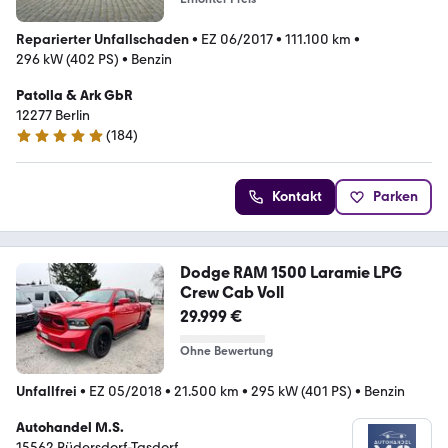
Reparierter Unfallschaden
•
EZ 06/2017
•
111.100 km
•
296 kW (402 PS)
•
Benzin
Patolla & Ark GbR
12277 Berlin
(
184
)
4.9 Sterne
Kontakt
Parken
Dodge RAM 1500 Laramie LPG
Crew Cab Voll
29.999 €
Ohne Bewertung
Unfallfrei
•
EZ 05/2018
•
21.500 km
•
295 kW (401 PS)
•
Benzin
Autohandel M.S.
15562 Rüdersdorf-Tasdorf