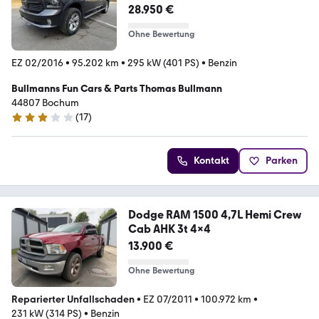
28.950 €
Ohne Bewertung
EZ 02/2016
•
95.202 km
•
295 kW (401 PS)
•
Benzin
Bullmanns Fun Cars & Parts Thomas Bullmann
44807 Bochum
(
17
)
3 Sterne
Kontakt
Parken
Dodge RAM 1500 4,7L Hemi Crew
Cab AHK 3t 4x4
13.900 €
Ohne Bewertung
Reparierter Unfallschaden
•
EZ 07/2011
•
100.972 km
•
231 kW (314 PS)
•
Benzin