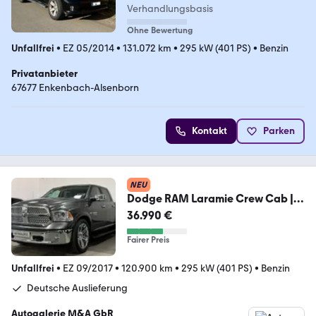
Verhandlungsbasis
Ohne Bewertung
Unfallfrei
•
EZ 05/2014
•
131.072 km
•
295 kW (401 PS)
•
Benzin
Privatanbieter
67677 Enkenbach-Alsenborn
Kontakt
Parken
NEU
Dodge RAM Laramie Crew Cab |
1.Hand - Deutsche EZ!
36.990 €
Fairer Preis
Unfallfrei
•
EZ 09/2017
•
120.900 km
•
295 kW (401 PS)
•
Benzin
Deutsche Auslieferung
Autogalerie M&A GbR