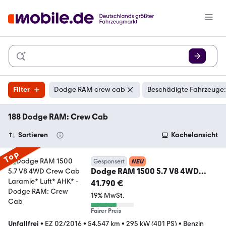
Filter
Dodge RAM crew cab
Beschädigte Fahrzeuge:
188 Dodge RAM: Crew Cab
Sortieren
Kachelansicht
Top
Gesponsert
NEU
Dodge RAM 1500 5.7 V8 4WD
Crew Cab Laramie* Luft* AHK*
41.790 €
19% MwSt.
Fairer Preis
Unfallfrei
•
EZ 02/2016
•
54.547 km
•
295 kW (401 PS)
•
Benzin