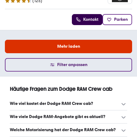
(
125
)
4.3 Sterne
Kontakt
Parken
Mehr laden
Filter anpassen
Häufige Fragen zum Dodge RAM Crew cab
Wie viel kostet der Dodge RAM Crew cab?
Ein guter Preis für einen Dodge RAM Crew cab liegt
Wie viele Dodge RAM-Angebote gibt es aktuell?
zwischen 37.996 € und 72.900 €. Leasingangebote
starten ab 492 € monatlich. (Stand: 9.8.2026)
Es gibt insgesamt 188 Dodge RAM bei mobile.de, davon
Welche Motorisierung hat der Dodge RAM Crew cab?
147 Gebraucht- und 41 Neuwagen. (Stand: 9.8.2026)