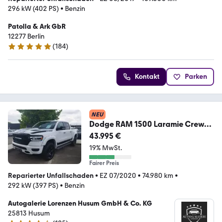
296 kW (402 PS)
•
Benzin
Patolla & Ark GbR
12277 Berlin
(
184
)
4.9 Sterne
Kontakt
Parken
NEU
Dodge RAM 1500 Laramie Crew
Cab 4x4 Kamera Leder LED
43.995 €
19% MwSt.
Fairer Preis
Reparierter Unfallschaden
•
EZ 07/2020
•
74.980 km
•
292 kW (397 PS)
•
Benzin
Autogalerie Lorenzen Husum GmbH & Co. KG
25813 Husum