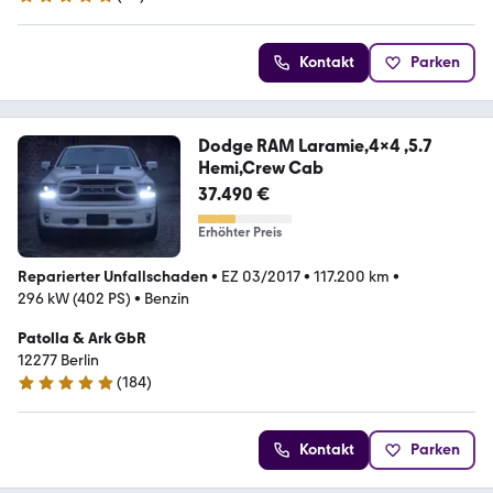
4.8 Sterne
Kontakt
Parken
Dodge RAM Laramie,4x4 ,5.7
Hemi,Crew Cab
37.490 €
Erhöhter Preis
Reparierter Unfallschaden
•
EZ 03/2017
•
117.200 km
•
296 kW (402 PS)
•
Benzin
Patolla & Ark GbR
12277 Berlin
(
184
)
4.9 Sterne
Kontakt
Parken