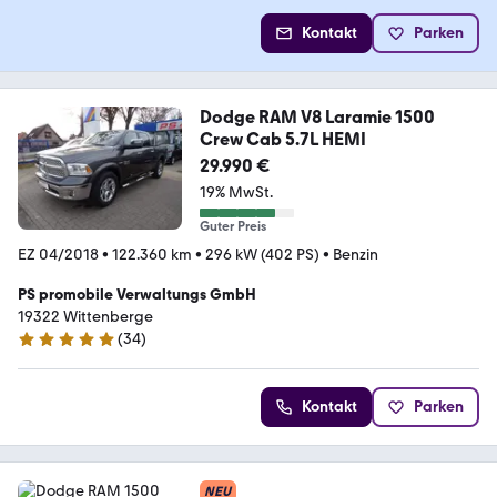
Kontakt
Parken
Dodge RAM V8 Laramie 1500
Crew Cab 5.7L HEMI
29.990 €
19% MwSt.
Guter Preis
EZ 04/2018
•
122.360 km
•
296 kW (402 PS)
•
Benzin
PS promobile Verwaltungs GmbH
19322 Wittenberge
(
34
)
4.8 Sterne
Kontakt
Parken
NEU