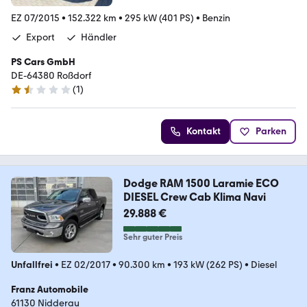
EZ 07/2015
•
152.322 km
•
295 kW (401 PS)
•
Benzin
Export
Händler
PS Cars GmbH
DE-64380 Roßdorf
(
1
)
1.7 Sterne
Kontakt
Parken
Dodge RAM 1500 Laramie ECO
DIESEL Crew Cab Klima Navi
29.888 €
Sehr guter Preis
Unfallfrei
•
EZ 02/2017
•
90.300 km
•
193 kW (262 PS)
•
Diesel
Franz Automobile
61130 Nidderau