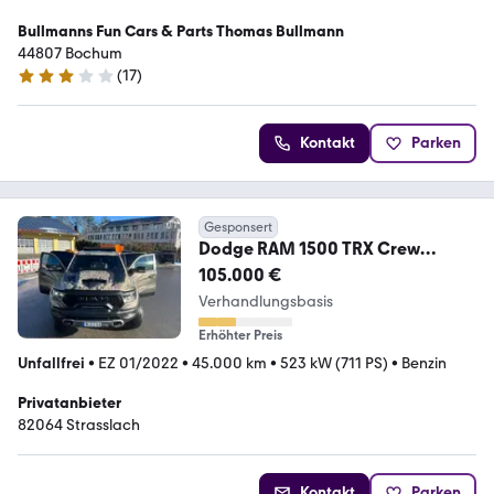
Bullmanns Fun Cars & Parts Thomas Bullmann
44807 Bochum
(
17
)
3 Sterne
Kontakt
Parken
Gesponsert
Dodge RAM 1500 TRX Crew
Cab4x4, 6,2L Hemi Supercharger
105.000 €
Verhandlungsbasis
Erhöhter Preis
Unfallfrei
•
EZ 01/2022
•
45.000 km
•
523 kW (711 PS)
•
Benzin
Privatanbieter
82064 Strasslach
Kontakt
Parken