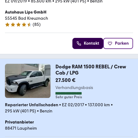
EZ 09/2019
•
85.600 km
•
295 kW (401 PS)
•
Benzin
Autohaus Lips GmbH
55545 Bad Kreuznach
(
85
)
4.5 Sterne
Kontakt
Parken
Dodge RAM 1500 REBEL / Crew
Cab / LPG
27.500 €
Verhandlungsbasis
Sehr guter Preis
Reparierter Unfallschaden
•
EZ 02/2017
•
137.000 km
•
295 kW (401 PS)
•
Benzin
Privatanbieter
88471 Laupheim