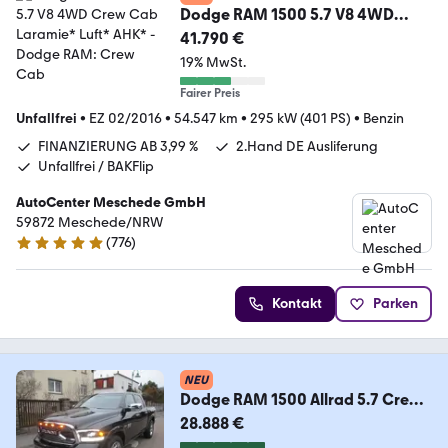
Dodge RAM 1500 5.7 V8 4WD
Crew Cab Laramie* Luft* AHK*
41.790 €
19% MwSt.
Fairer Preis
Unfallfrei
•
EZ 02/2016
•
54.547 km
•
295 kW (401 PS)
•
Benzin
FINANZIERUNG AB 3,99 %
2.Hand DE Ausliferung
Unfallfrei / BAKFlip
AutoCenter Meschede GmbH
59872 Meschede/NRW
(
776
)
4.8 Sterne
Kontakt
Parken
NEU
Dodge RAM 1500 Allrad 5.7 Crew
Cab, Prins LPG*AHK*Voll
28.888 €