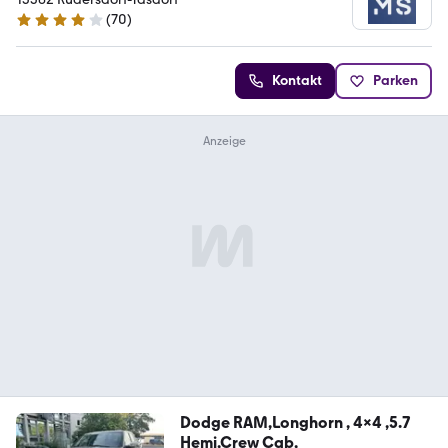
(
70
)
4.1 Sterne
Kontakt
Parken
Dodge RAM,Longhorn , 4x4 ,5.7
Hemi,Crew Cab,