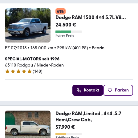
NEU
Dodge RAM 1500 4x4 5.7L V8
HEMI LARAMIE *Crew-Cab*
24.500 €
Fairer Preis
EZ 07/2013
•
165.000 km
•
295 kW (401 PS)
•
Benzin
SPECIAL-MOTORS seit 1996
63110 Rodgau / Nieder-Roden
(
148
)
5 Sterne
Kontakt
Parken
Dodge RAM,Limited , 4x4 ,5.7
Hemi,Crew Cab,
37.990 €
Erhöhter Preis