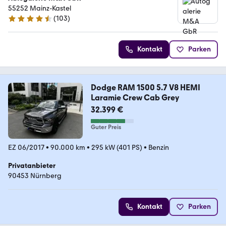
55252 Mainz-Kastel
(
103
)
4.5 Sterne
Kontakt
Parken
Dodge RAM 1500 5.7 V8 HEMI
Laramie Crew Cab Grey
32.399 €
Guter Preis
EZ 06/2017
•
90.000 km
•
295 kW (401 PS)
•
Benzin
Privatanbieter
90453 Nürnberg
Kontakt
Parken