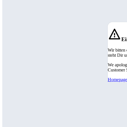
Ei
Wir bitten
steht Dir 
We apologi
Customer S
Homepag