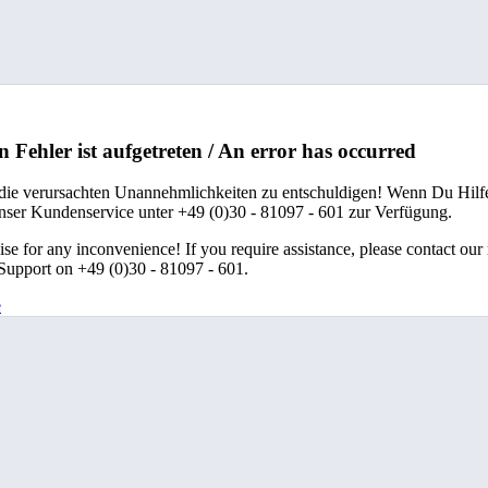
n Fehler ist aufgetreten / An error has occurred
 die verursachten Unannehmlichkeiten zu entschuldigen! Wenn Du Hilfe
unser Kundenservice unter +49 (0)30 - 81097 - 601 zur Verfügung.
se for any inconvenience! If you require assistance, please contact our
upport on +49 (0)30 - 81097 - 601.
e