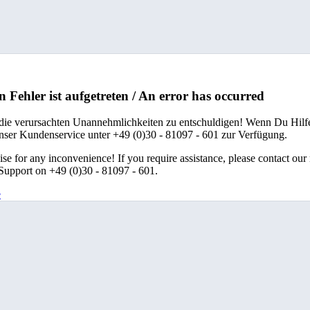
n Fehler ist aufgetreten / An error has occurred
 die verursachten Unannehmlichkeiten zu entschuldigen! Wenn Du Hilfe
unser Kundenservice unter +49 (0)30 - 81097 - 601 zur Verfügung.
se for any inconvenience! If you require assistance, please contact our
upport on +49 (0)30 - 81097 - 601.
e