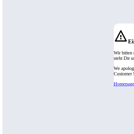
Ei
Wir bitten
steht Dir 
We apologi
Customer S
Homepag