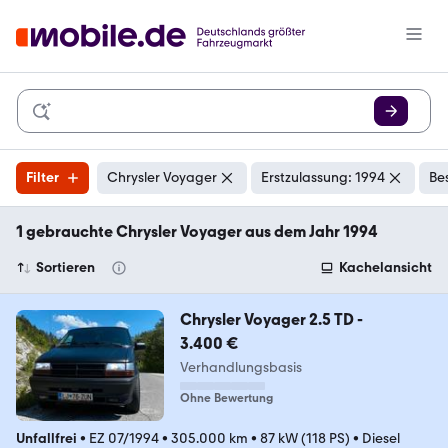
Filter
Chrysler Voyager
Erstzulassung: 1994
Be
1 gebrauchte Chrysler Voyager aus dem Jahr 1994
Sortieren
Kachelansicht
Chrysler Voyager 2.5 TD -
3.400 €
Verhandlungsbasis
Ohne Bewertung
Unfallfrei
•
EZ 07/1994
•
305.000 km
•
87 kW (118 PS)
•
Diesel