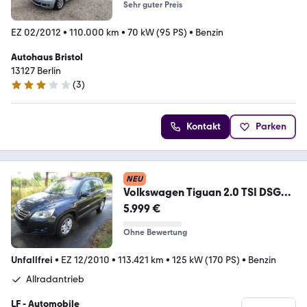
Sehr guter Preis
EZ 02/2012
•
110.000 km
•
70 kW (95 PS)
•
Benzin
Autohaus Bristol
13127 Berlin
(
3
)
3.2 Sterne
Kontakt
Parken
NEU
Volkswagen Tiguan 2.0 TSI DSG
4MOTION Freestyle SHZ/LM
5.999 €
Ohne Bewertung
Unfallfrei
•
EZ 12/2010
•
113.421 km
•
125 kW (170 PS)
•
Benzin
Allradantrieb
LF - Automobile