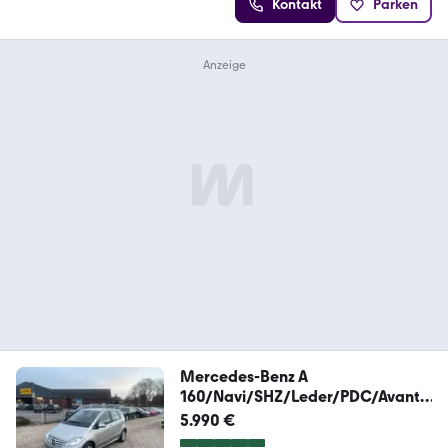
Kontakt
Parken
Mercedes-Benz A
160/Navi/SHZ/Leder/PDC/Avantg
arde/Automatik/
5.990 €