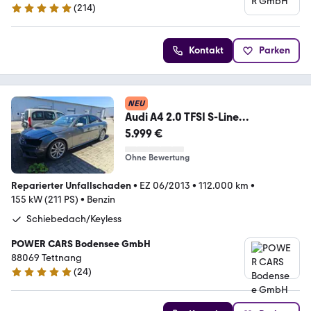
(
214
)
4.8 Sterne
Kontakt
Parken
NEU
Audi A4 2.0 TFSI S-Line
Quattro*BOSE*Leder*Memory*P
5.999 €
DC
Ohne Bewertung
Reparierter Unfallschaden
•
EZ 06/2013
•
112.000 km
•
155 kW (211 PS)
•
Benzin
Schiebedach/Keyless
POWER CARS Bodensee GmbH
88069 Tettnang
(
24
)
5 Sterne