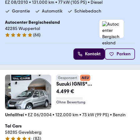
EZ 08/2010
•
131.000 km
•
77 kW (105 PS)
•
Diesel
Garantie
Automatik
Schiebedach
Autocenter Bergischesland
42285 Wuppertal
(
66
)
4.8 Sterne
Kontakt
Parken
Gesponsert
NEU
Suzuki IGNIS*
COMFORT*AUTOMATIK*AHK*KLI
4.499 €
MA*CARPLAY*
Ohne Bewertung
Unfallfrei
•
EZ 06/2004
•
122.000 km
•
73 kW (99 PS)
•
Benzin
Tal Cars
58285 Gevelsberg
(
83
)