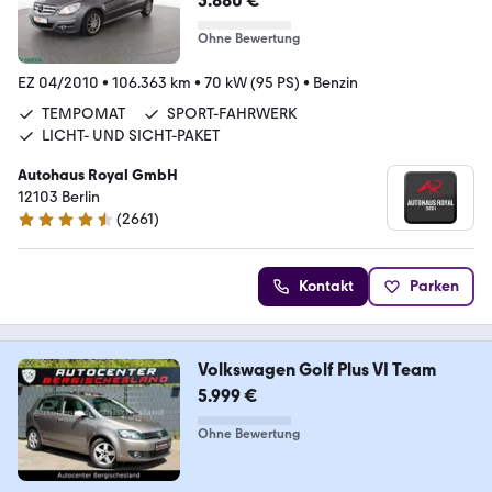
5.880 €
Ohne Bewertung
EZ 04/2010
•
106.363 km
•
70 kW (95 PS)
•
Benzin
TEMPOMAT
SPORT-FAHRWERK
LICHT- UND SICHT-PAKET
Autohaus Royal GmbH
12103 Berlin
(
2661
)
4.6 Sterne
Kontakt
Parken
Volkswagen Golf Plus VI Team
5.999 €
Ohne Bewertung