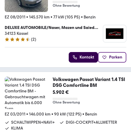
Ohne Bewertung
EZ 08/2011
•
145.570 km
•
77 kW (105 PS)
•
Benzin
DELUXE AUTOMOBILE/Naser, Mazen und Saied
GbR
34123 Kassel
(
2
)
4.3 Sterne
Kontakt
Parken
Volkswagen Passat Variant 1.4 TSI
DSG Comfortline BM
5.902 €
Ohne Bewertung
EZ 03/2011
•
146.000 km
•
90 kW (122 PS)
•
Benzin
SCHALTWIPPEN+NAVI+
DIGI-COCKPIT+ALLWETTER
KLIMA