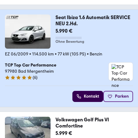
Seat Ibiza 1.6 Automatik SERVICE
NEU 2.Hd.
5.990 €
Ohne Bewertung
EZ 06/2009
•
114.500 km
•
77 kW (105 PS)
•
Benzin
TCP Top Car Performance
97980 Bad Mergentheim
(
6
)
4.8 Sterne
Kontakt
Parken
Volkswagen Golf Plus VI
Comfortline
5.999 €