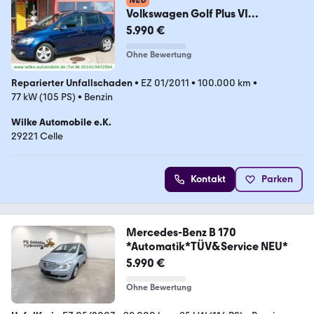
NEU
Volkswagen Golf Plus VI
Team+1.Hand+Sitzheizg.+Tempom
5.990 €
at+PDC
Ohne Bewertung
Reparierter Unfallschaden
•
EZ 01/2011
•
100.000 km
•
77 kW (105 PS)
•
Benzin
Wilke Automobile e.K.
29221 Celle
Kontakt
Parken
Mercedes-Benz B 170
*Automatik*TÜV&Service NEU*
5.990 €
Ohne Bewertung