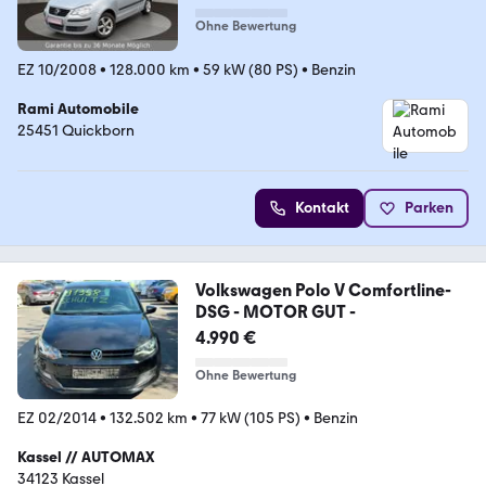
Ohne Bewertung
EZ 10/2008
•
128.000 km
•
59 kW (80 PS)
•
Benzin
Rami Automobile
25451 Quickborn
Kontakt
Parken
Volkswagen Polo V Comfortline-
DSG - MOTOR GUT -
4.990 €
Ohne Bewertung
EZ 02/2014
•
132.502 km
•
77 kW (105 PS)
•
Benzin
Kassel // AUTOMAX
34123 Kassel