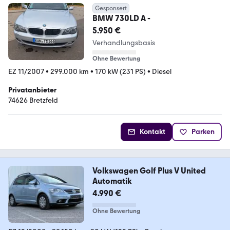
Gesponsert
BMW 730LD A -
5.950 €
Verhandlungsbasis
Ohne Bewertung
EZ 11/2007
•
299.000 km
•
170 kW (231 PS)
•
Diesel
Privatanbieter
74626 Bretzfeld
Kontakt
Parken
Volkswagen Golf Plus V United
Automatik
4.990 €
Ohne Bewertung