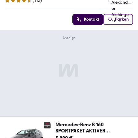
(
112
)
4.5 Sterne
Kontakt
Parken
Mercedes-Benz B 160
SPORTPAKET AKTIVER
PARKASSISTENT,SITZHEIZ