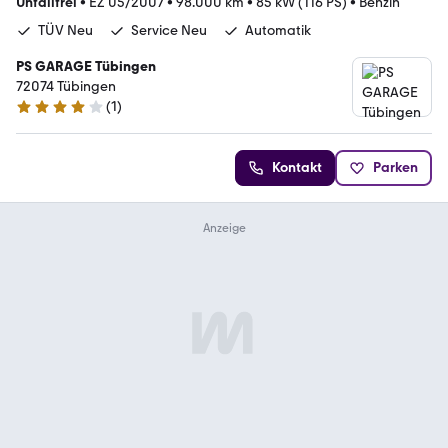
Unfallfrei
•
EZ 05/2007
•
98.000 km
•
85 kW (116 PS)
•
Benzin
TÜV Neu
Service Neu
Automatik
PS GARAGE Tübingen
72074 Tübingen
(
1
)
4 Sterne
Kontakt
Parken