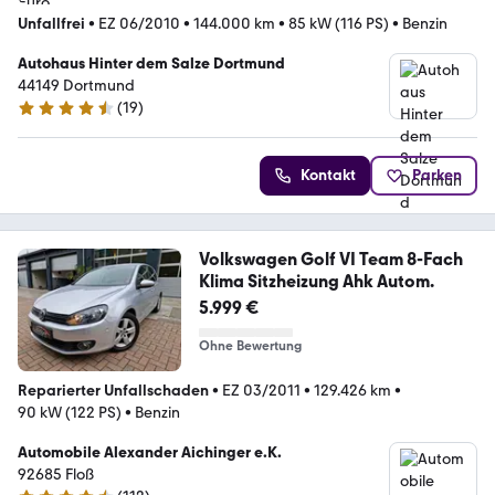
Unfallfrei
•
EZ 06/2010
•
144.000 km
•
85 kW (116 PS)
•
Benzin
Autohaus Hinter dem Salze Dortmund
44149 Dortmund
(
19
)
4.4 Sterne
Kontakt
Parken
Volkswagen Golf VI Team 8-Fach
Klima Sitzheizung Ahk Autom.
5.999 €
Ohne Bewertung
Reparierter Unfallschaden
•
EZ 03/2011
•
129.426 km
•
90 kW (122 PS)
•
Benzin
Automobile Alexander Aichinger e.K.
92685 Floß