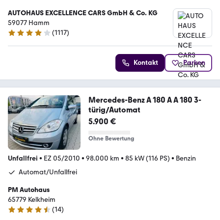
AUTOHAUS EXCELLENCE CARS GmbH & Co. KG
59077 Hamm
(
1117
)
4.2 Sterne
Kontakt
Parken
Mercedes-Benz A 180 A A 180 3-
türig/Automat
5.900 €
Ohne Bewertung
Unfallfrei
•
EZ 05/2010
•
98.000 km
•
85 kW (116 PS)
•
Benzin
Automat/Unfallfrei
PM Autohaus
65779 Kelkheim
(
14
)
4.7 Sterne