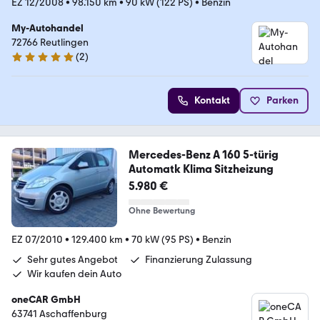
EZ 12/2008
•
98.150 km
•
90 kW (122 PS)
•
Benzin
My-Autohandel
72766 Reutlingen
(
2
)
5 Sterne
Kontakt
Parken
Mercedes-Benz A 160 5-türig
Automatk Klima Sitzheizung
5.980 €
Ohne Bewertung
EZ 07/2010
•
129.400 km
•
70 kW (95 PS)
•
Benzin
Sehr gutes Angebot
Finanzierung Zulassung
Wir kaufen dein Auto
oneCAR GmbH
63741 Aschaffenburg