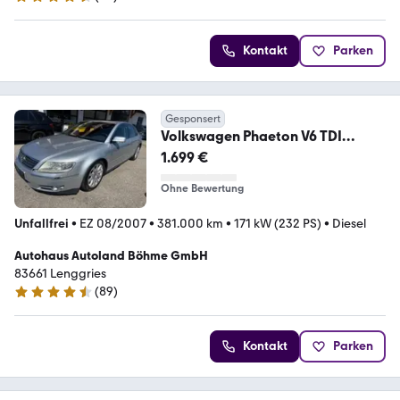
4.3 Sterne
Kontakt
Parken
Gesponsert
Volkswagen Phaeton V6 TDI
4Motion
1.699 €
Ohne Bewertung
Unfallfrei
•
EZ 08/2007
•
381.000 km
•
171 kW (232 PS)
•
Diesel
Autohaus Autoland Böhme GmbH
83661 Lenggries
(
89
)
4.5 Sterne
Kontakt
Parken