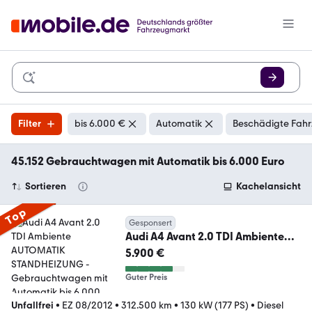
Filter
bis 6.000 €
Automatik
Beschädigte Fahr
45.152 Gebrauchtwagen mit Automatik bis 6.000 Euro
Sortieren
Kachelansicht
Top
Gesponsert
Audi A4 Avant 2.0 TDI Ambiente
AUTOMATIK STANDHEIZUNG
5.900 €
Guter Preis
Unfallfrei
•
EZ 08/2012
•
312.500 km
•
130 kW (177 PS)
•
Diesel