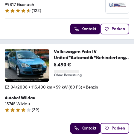
99817 Eisenach
(
122
)
4.7 Sterne
Kontakt
Parken
Volkswagen Polo IV
United*Automatik*Behindertenge
recht*
5.490 €
Ohne Bewertung
EZ 04/2008
•
113.400 km
•
59 kW (80 PS)
•
Benzin
Autohof Wildau
15745 Wildau
(
39
)
4 Sterne
Kontakt
Parken