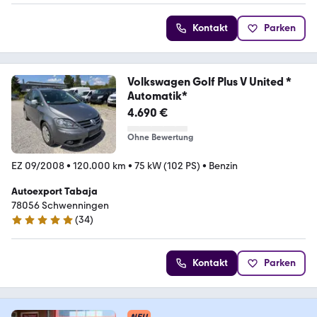
Kontakt
Parken
Volkswagen Golf Plus V United *
Automatik*
4.690 €
Ohne Bewertung
EZ 09/2008
•
120.000 km
•
75 kW (102 PS)
•
Benzin
Autoexport Tabaja
78056 Schwenningen
(
34
)
5 Sterne
Kontakt
Parken