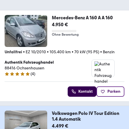
Mercedes-Benz A 160 A A 160
4.950 €
Ohne Bewertung
Unfallfrei
•
EZ 10/2010
•
105.400 km
•
70 kW (95 PS)
•
Benzin
Authentik Fahrzeughandel
88416 Ochsenhausen
(
4
)
4.9 Sterne
Kontakt
Parken
Volkswagen Polo IV Tour Edition
1.4 Automatik
4.499 €