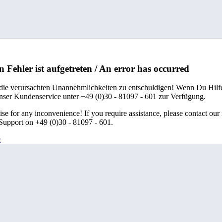
n Fehler ist aufgetreten / An error has occurred
 die verursachten Unannehmlichkeiten zu entschuldigen! Wenn Du Hilfe
unser Kundenservice unter +49 (0)30 - 81097 - 601 zur Verfügung.
se for any inconvenience! If you require assistance, please contact our
upport on +49 (0)30 - 81097 - 601.
e