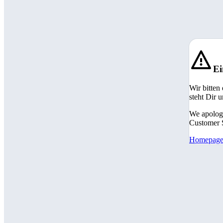
Ei
Wir bitten
steht Dir 
We apologi
Customer S
Homepag