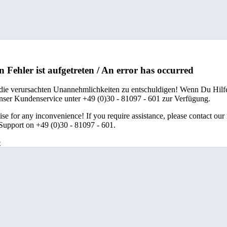
n Fehler ist aufgetreten / An error has occurred
 die verursachten Unannehmlichkeiten zu entschuldigen! Wenn Du Hilfe
unser Kundenservice unter +49 (0)30 - 81097 - 601 zur Verfügung.
se for any inconvenience! If you require assistance, please contact our
upport on +49 (0)30 - 81097 - 601.
e