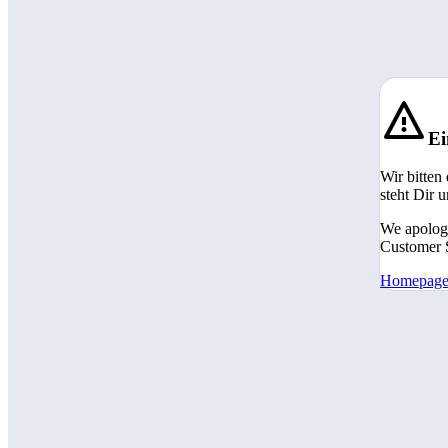
Ei
Wir bitten
steht Dir 
We apologi
Customer S
Homepag