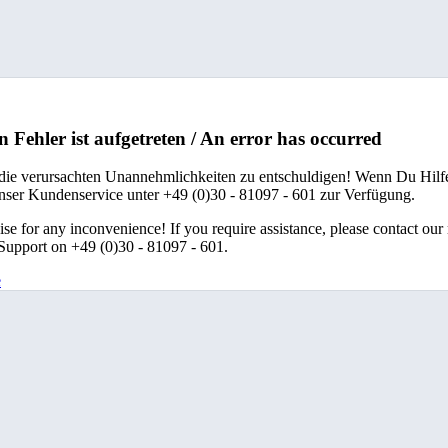
n Fehler ist aufgetreten / An error has occurred
 die verursachten Unannehmlichkeiten zu entschuldigen! Wenn Du Hilfe
unser Kundenservice unter +49 (0)30 - 81097 - 601 zur Verfügung.
se for any inconvenience! If you require assistance, please contact our
upport on +49 (0)30 - 81097 - 601.
e