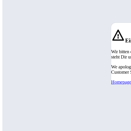
Ei
Wir bitten
steht Dir 
We apologi
Customer S
Homepag