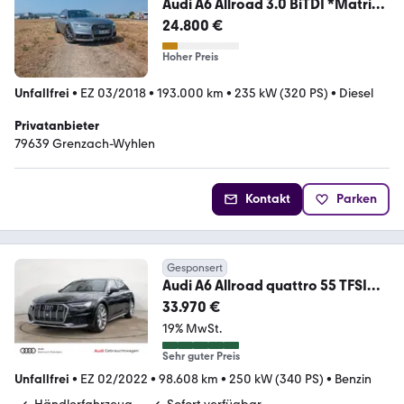
Audi A6 Allroad 3.0 BiTDI *Matrix*
*ACC* *BOSE*
24.800 €
Hoher Preis
Unfallfrei
•
EZ 03/2018
•
193.000 km
•
235 kW (320 PS)
•
Diesel
Privatanbieter
79639 Grenzach-Wyhlen
Kontakt
Parken
Gesponsert
Audi A6 Allroad quattro 55 TFSI
VERKAUF NUR GEWERBE
33.970 €
19% MwSt.
Sehr guter Preis
Unfallfrei
•
EZ 02/2022
•
98.608 km
•
250 kW (340 PS)
•
Benzin