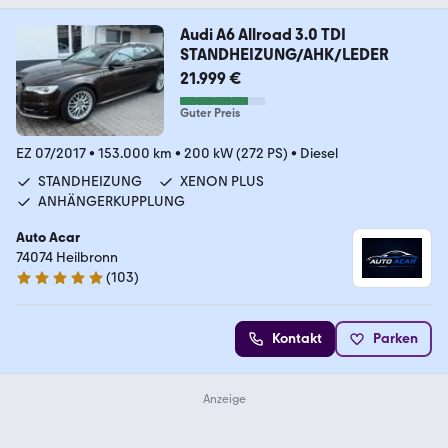
Audi A6 Allroad 3.0 TDI
STANDHEIZUNG/AHK/LEDER
21.999 €
Guter Preis
EZ 07/2017
•
153.000 km
•
200 kW (272 PS)
•
Diesel
STANDHEIZUNG
XENON PLUS
ANHÄNGERKUPPLUNG
Auto Acar
74074 Heilbronn
(
103
)
5 Sterne
Kontakt
Parken