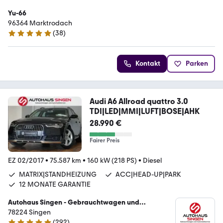
Yu-66
96364 Marktrodach
(
38
)
5 Sterne
Kontakt
Parken
Audi A6 Allroad quattro 3.0
TDI|LED|MMI|LUFT|BOSE|AHK
28.990 €
Fairer Preis
EZ 02/2017
•
75.587 km
•
160 kW (218 PS)
•
Diesel
MATRIX|STANDHEIZUNG
ACC|HEAD-UP|PARK
12 MONATE GARANTIE
Autohaus Singen - Gebrauchtwagen und
Automobilservice
78224 Singen
(
292
)