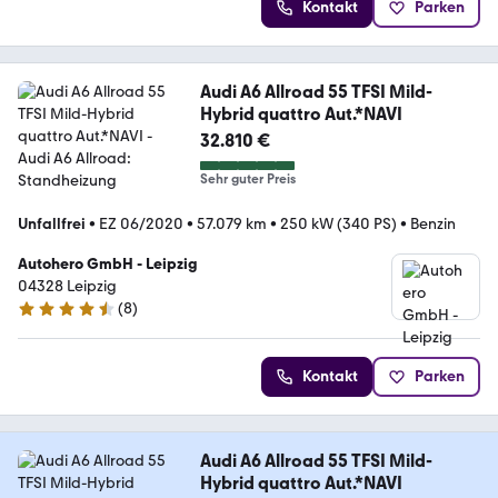
Kontakt
Parken
Audi A6 Allroad 55 TFSI Mild-
Hybrid quattro Aut.*NAVI
32.810 €
Sehr guter Preis
Unfallfrei
•
EZ 06/2020
•
57.079 km
•
250 kW (340 PS)
•
Benzin
Autohero GmbH - Leipzig
04328 Leipzig
(
8
)
4.3 Sterne
Kontakt
Parken
Audi A6 Allroad 55 TFSI Mild-
Hybrid quattro Aut.*NAVI