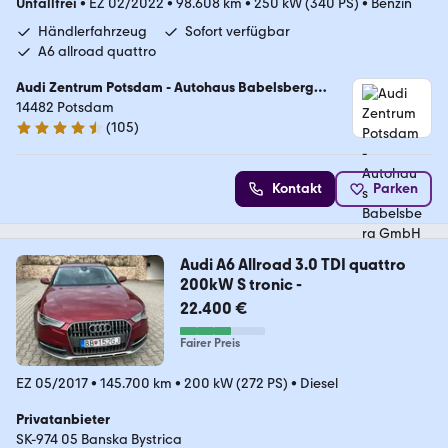
Unfallfrei
•
EZ 02/2022
•
98.608 km
•
250 kW (340 PS)
•
Benzin
Händlerfahrzeug
Sofort verfügbar
A6 allroad quattro
Audi Zentrum Potsdam - Autohaus Babelsberg
GmbH & Co KG
14482 Potsdam
(
105
)
4.4 Sterne
Kontakt
Parken
Audi A6 Allroad 3.0 TDI quattro
200kW S tronic -
22.400 €
Fairer Preis
EZ 05/2017
•
145.700 km
•
200 kW (272 PS)
•
Diesel
Privatanbieter
SK-974 05 Banska Bystrica