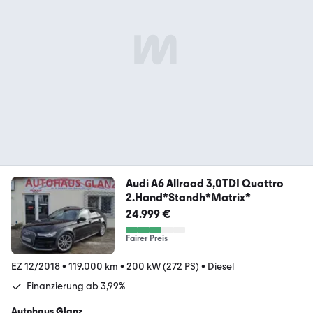
Audi A6 Allroad 3,0TDI Quattro
2.Hand*Standh*Matrix*
24.999 €
Fairer Preis
EZ 12/2018
•
119.000 km
•
200 kW (272 PS)
•
Diesel
Finanzierung ab 3,99%
Autohaus Glanz