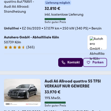
Lieferung möglich
32.810 €
inkl. kostenlose Lieferung
Sehr guter Preis
Unfallfrei
•
EZ 06/2020
•
57.079 km
•
250 kW (340 PS)
•
Benzin
Autohero GmbH - Abholfiliale Köln
50739 Köln
(
365
)
4.6 Sterne
Kontakt
Parken
Audi A6 Allroad quattro 55 TFSI
VERKAUF NUR GEWERBE
33.970 €
19% MwSt.
Sehr guter Preis