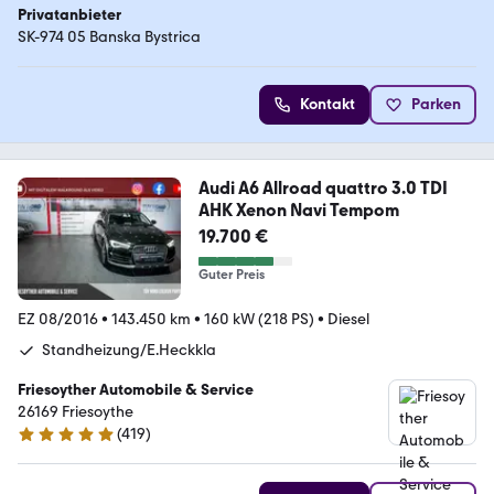
Privatanbieter
SK-974 05 Banska Bystrica
Kontakt
Parken
Audi A6 Allroad quattro 3.0 TDI
AHK Xenon Navi Tempom
19.700 €
Guter Preis
EZ 08/2016
•
143.450 km
•
160 kW (218 PS)
•
Diesel
Standheizung/E.Heckkla
Friesoyther Automobile & Service
26169 Friesoythe
(
419
)
4.8 Sterne