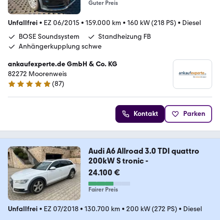
Guter Preis
Unfallfrei
•
EZ 06/2015
•
159.000 km
•
160 kW (218 PS)
•
Diesel
BOSE Soundsystem
Standheizung FB
Anhängerkupplung schwe
ankaufexperte.de GmbH & Co. KG
82272 Moorenweis
(
87
)
4.9 Sterne
Kontakt
Parken
Audi A6 Allroad 3.0 TDI quattro
200kW S tronic -
24.100 €
Fairer Preis
Unfallfrei
•
EZ 07/2018
•
130.700 km
•
200 kW (272 PS)
•
Diesel