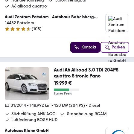
Händlerfahrzeug
Sofort verfügbar
A6 allroad quattro
Audi Zentrum Potsdam - Autohaus Babelsberg
GmbH & Co KG
14482 Potsdam
(
105
)
4.4 Sterne
Kontakt
Parken
Audi A6 Allroad 3.0 TDI 204PS
quattro S tronic Pano
19.999 €
Fairer Preis
EZ 01/2014
•
148.992 km
•
150 kW (204 PS)
•
Diesel
Sitzbelüftung AHK ACC
Standheizung RCAM
Luftfederung BOSE HUD
Autohaus Klann GmbH