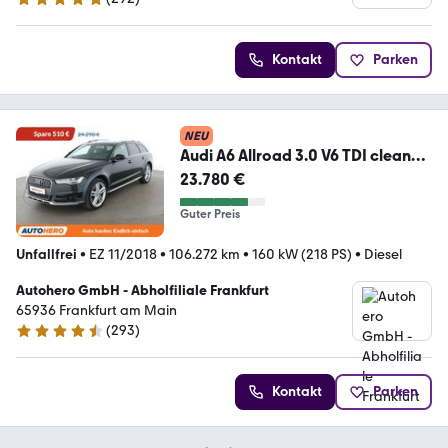
5 Sterne
Kontakt
Parken
NEU
Audi A6 Allroad 3.0 V6 TDI clean
diesel Aut. *LED*
23.780 €
Guter Preis
Unfallfrei
•
EZ 11/2018
•
106.272 km
•
160 kW (218 PS)
•
Diesel
Autohero GmbH - Abholfiliale Frankfurt
65936 Frankfurt am Main
(
293
)
4.6 Sterne
Kontakt
Parken