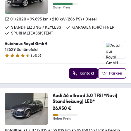
Guter Preis
EZ 01/2020
•
99.895 km
•
210 kW (286 PS)
•
Diesel
STANDHEIZUNG / KEYLESS
GARAGENTORÖFFNER
SPURHALTEASSISTENT
Autohaus Royal GmbH
12529 Schönefeld
(
503
)
4.7 Sterne
Kontakt
Parken
Audi A6 allroad 3.0 TFSI *Navi|
Standheizung| LED*
26.950 €
Hoher Preis
Unfallfrei
•
EZ 03/2015
•
139.819 km
•
245 kW (333 PS)
•
Benzin