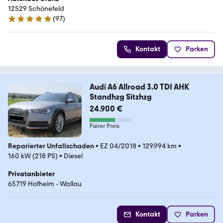
12529 Schönefeld
(
97
)
5 Sterne
Kontakt
Parken
Audi A6 Allroad 3.0 TDI AHK
Standhzg Sitzhzg
24.900 €
Fairer Preis
Reparierter Unfallschaden
•
EZ 04/2018
•
129.994 km
•
160 kW (218 PS)
•
Diesel
Privatanbieter
65719 Hofheim - Wallau
Kontakt
Parken