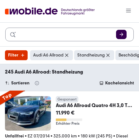
Filter
Audi A6 Allroad
Standheizung
Beschädig
245 Audi A6 Allroad: Standheizung
Sortieren
Kachelansicht
Top
Gesponsert
Audi A6 Allroad Quatro 4H 3,0 TDI
AUTOMATIK VOLLLEDER
11.990 €
Erhöhter Preis
Unfallfrei
•
EZ 07/2014
•
325.000 km
•
180 kW (245 PS)
•
Diesel