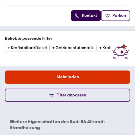
Kontakt
Parken
Beliebte passende Filter
+
Kraftstoffart
:
Diesel
+
Getriebe
:
Automatik
+
Kraftstoffart
:
Ben
Mehr laden
Filter anpassen
Weitere Eigenschaften des
Audi A6 Allroad:
Standheizung