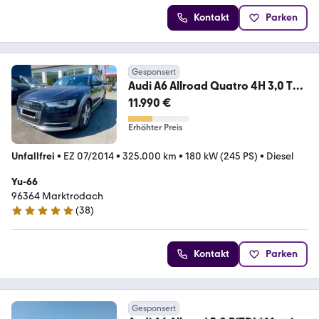
Kontakt
Parken
Gesponsert
Audi A6 Allroad Quatro 4H 3,0 TDI
AUTOMATIK VOLLLEDER
11.990 €
Erhöhter Preis
Unfallfrei
•
EZ 07/2014
•
325.000 km
•
180 kW (245 PS)
•
Diesel
Yu-66
96364 Marktrodach
(
38
)
5 Sterne
Kontakt
Parken
Gesponsert