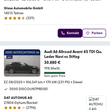
Glass Automobile GmbH
14513 Teltow
(
329
)
4.4 Sterne
Kontakt
Parken
Audi A6 Allroad Avant 45 TDI Qu.
Leder Navi vc StHzg
30.880 €
19% MwSt.
Sehr guter Preis
EZ 08/2020
•
106.541 km
•
170 kW (231 PS)
•
Diesel
3000 DISCOUNTPREISE!
DAT AUTOHUS AG
27404 Gyhum/Bockel
(
2796
)
4.2 Sterne