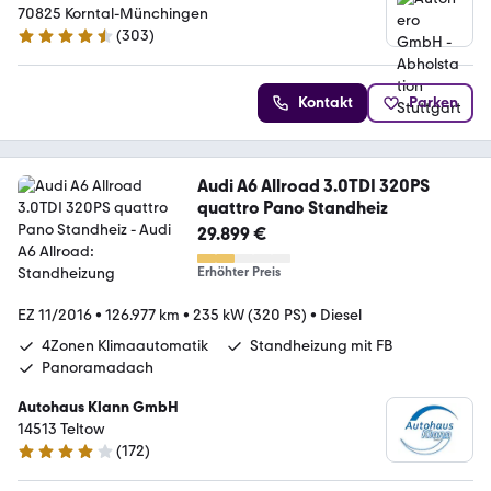
70825 Korntal-Münchingen
(
303
)
4.4 Sterne
Kontakt
Parken
Audi A6 Allroad 3.0TDI 320PS
quattro Pano Standheiz
29.899 €
Erhöhter Preis
EZ 11/2016
•
126.977 km
•
235 kW (320 PS)
•
Diesel
4Zonen Klimaautomatik
Standheizung mit FB
Panoramadach
Autohaus Klann GmbH
14513 Teltow
(
172
)
4 Sterne