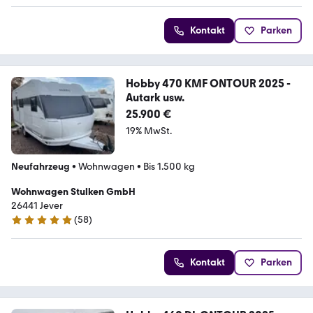
Kontakt
Parken
Hobby 470 KMF ONTOUR 2025 -
Autark usw.
25.900 €
19% MwSt.
Neufahrzeug
•
Wohnwagen
•
Bis 1.500 kg
Wohnwagen Stulken GmbH
26441 Jever
(
58
)
4.8 Sterne
Kontakt
Parken