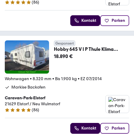
(
86
)
5 Sterne
Kontakt
Parken
Gesponsert
Hobby 645 V I P Thule Klima
Sondermodell usw
18.890 €
Wohnwagen
•
8.320 mm
•
Bis 1.900 kg
•
EZ 07/2014
Markise Backofen
Caravan-Park-Elstorf
21629 Elstorf / Neu Wulmstorf
(
86
)
5 Sterne
Kontakt
Parken