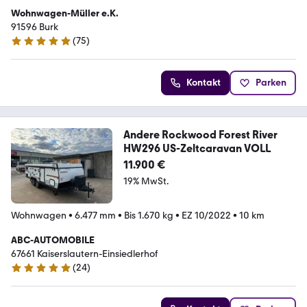
Wohnwagen-Müller e.K.
91596 Burk
(
75
)
5 Sterne
Kontakt
Parken
Andere Rockwood Forest River
HW296 US-Zeltcaravan VOLL
11.900 €
19% MwSt.
Wohnwagen
•
6.477 mm
•
Bis 1.670 kg
•
EZ 10/2022
•
10 km
ABC-AUTOMOBILE
67661 Kaiserslautern-Einsiedlerhof
(
24
)
5 Sterne