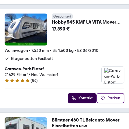
Gesponsert
Hobby 545 KMF LA VITA Mover
Autark Vorzelt usw
17.890 €
Wohnwagen
•
7.530 mm
•
Bis 1.600 kg
•
EZ 06/2010
Etagenbetten Festbett
Caravan-Park-Elstorf
21629 Elstorf / Neu Wulmstorf
(
86
)
5 Sterne
Kontakt
Parken
Bürstner 460 TL Belcanto Mover
Einzelbetten usw