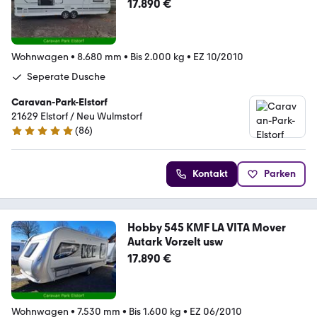
17.890 €
Wohnwagen
•
8.680 mm
•
Bis 2.000 kg
•
EZ 10/2010
Seperate Dusche
Caravan-Park-Elstorf
21629 Elstorf / Neu Wulmstorf
(
86
)
5 Sterne
Kontakt
Parken
Hobby 545 KMF LA VITA Mover
Autark Vorzelt usw
17.890 €
Wohnwagen
•
7.530 mm
•
Bis 1.600 kg
•
EZ 06/2010