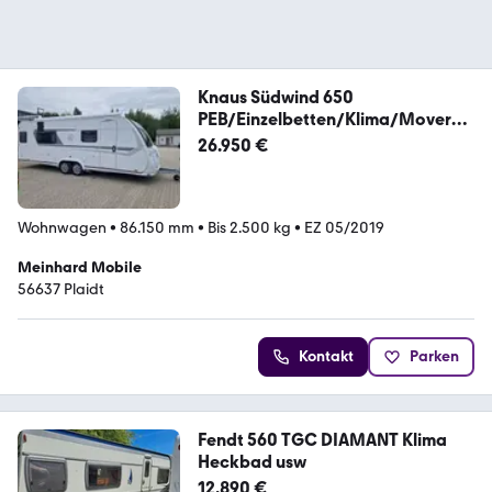
Knaus Südwind 650
PEB/Einzelbetten/Klima/Mover
usw.
26.950 €
Wohnwagen
•
86.150 mm
•
Bis 2.500 kg
•
EZ 05/2019
Meinhard Mobile
56637 Plaidt
Kontakt
Parken
Fendt 560 TGC DIAMANT Klima
Heckbad usw
12.890 €