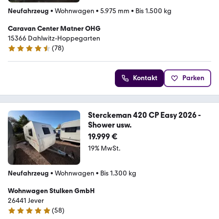
Neufahrzeug
•
Wohnwagen
•
5.975 mm
•
Bis 1.500 kg
Caravan Center Matner OHG
15366 Dahlwitz-Hoppegarten
(
78
)
4.7 Sterne
Kontakt
Parken
Sterckeman 420 CP Easy 2026 -
Shower usw.
19.999 €
19% MwSt.
Neufahrzeug
•
Wohnwagen
•
Bis 1.300 kg
Wohnwagen Stulken GmbH
26441 Jever
(
58
)
4.8 Sterne