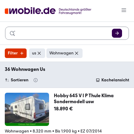
Filter
us
Wohnwagen
36 Wohnwagen Us
Sortieren
Kachelansicht
Hobby 645 V I P Thule Klima
Sondermodell usw
18.890 €
Wohnwagen
•
8.320 mm
•
Bis 1.900 kg
•
EZ 07/2014