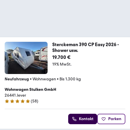
Sterckeman 390 CP Easy 2026 -
Shower usw.
19.700 €
19% MwSt.
Neufahrzeug
•
Wohnwagen
•
Bis 1.300 kg
Wohnwagen Stulken GmbH
26441 Jever
(
58
)
4.8 Sterne
Kontakt
Parken