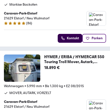
Markise Backofen
Caravan-Park-Elstorf
21629 Elstorf / Neu Wulmstorf
(
86
)
5 Sterne
Kontakt
Parken
HYMER / ERIBA / HYMERCAR 550
Touring Troll Mover, Autark,
Vorzelt, usw
18.890 €
Wohnwagen
•
5.990 mm
•
Bis 1.300 kg
•
EZ 08/2015
MOVER, AUTARK, VORZELT
Caravan-Park-Elstorf
21629 Elstorf / Neu Wulmstorf