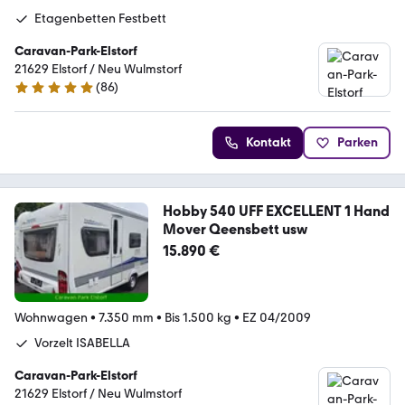
Etagenbetten Festbett
Caravan-Park-Elstorf
21629 Elstorf / Neu Wulmstorf
(
86
)
5 Sterne
Kontakt
Parken
Hobby 540 UFF EXCELLENT 1 Hand
Mover Qeensbett usw
15.890 €
Wohnwagen
•
7.350 mm
•
Bis 1.500 kg
•
EZ 04/2009
Vorzelt ISABELLA
Caravan-Park-Elstorf
21629 Elstorf / Neu Wulmstorf