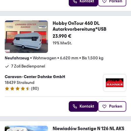
Kontakt
Parken
Hobby OnTour 460 DL
Autarkvorbereitung*USB
23.990 €
19% MwSt.
Neufahrzeug
•
Wohnwagen
•
6.620 mm
•
Bis 1.500 kg
7 Zoll Bedienpanel
Caravan- Center Dahnke GmbH
18439 Stralsund
(
80
)
4.6 Sterne
Kontakt
Parken
Niewiadów Sonstige N 126 NL AKS