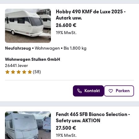
Hobby 490 KMF de Luxe 2025 -
Autark usw.
26.600 €
19% MwSt.
Neufahrzeug
•
Wohnwagen
•
Bis 1.800 kg
Wohnwagen Stulken GmbH
26441 Jever
(
58
)
4.8 Sterne
Kontakt
Parken
Fendt 465 SFB Bianco Selection -
Safety usw. AKTION
27.500 €
19% MwSt.