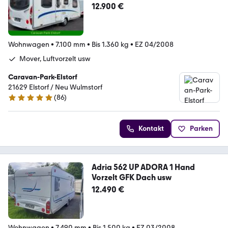
12.900 €
Wohnwagen
•
7.100 mm
•
Bis 1.360 kg
•
EZ 04/2008
Mover, Luftvorzelt usw
Caravan-Park-Elstorf
21629 Elstorf / Neu Wulmstorf
(
86
)
5 Sterne
Kontakt
Parken
Adria 562 UP ADORA 1 Hand
Vorzelt GFK Dach usw
12.490 €
Wohnwagen
•
7.490 mm
•
Bis 1.500 kg
•
EZ 03/2008