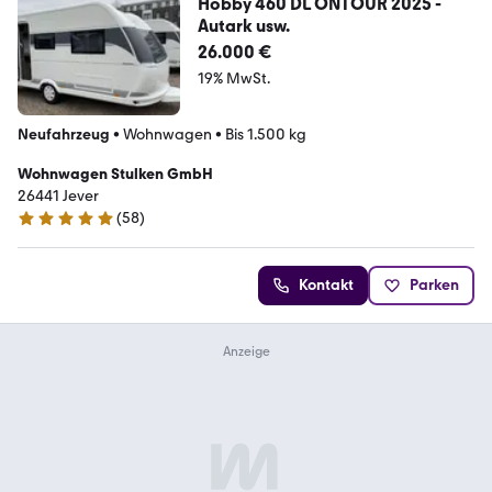
Hobby 460 DL ONTOUR 2025 -
Autark usw.
26.000 €
19% MwSt.
Neufahrzeug
•
Wohnwagen
•
Bis 1.500 kg
Wohnwagen Stulken GmbH
26441 Jever
(
58
)
4.8 Sterne
Kontakt
Parken