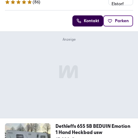
(
86
)
5 Sterne
Kontakt
Parken
Dethleffs 655 SB BEDUIN Emotion
1 Hand Heckbad usw