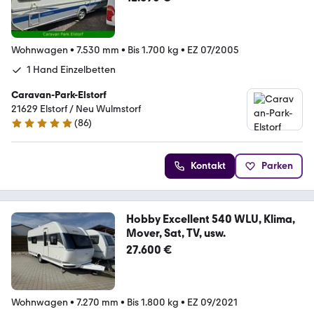
Wohnwagen
•
7.530 mm
•
Bis 1.700 kg
•
EZ 07/2005
1 Hand Einzelbetten
Caravan-Park-Elstorf
21629 Elstorf / Neu Wulmstorf
(
86
)
5 Sterne
Kontakt
Parken
Hobby Excellent 540 WLU, Klima,
Mover, Sat, TV, usw.
27.600 €
Wohnwagen
•
7.270 mm
•
Bis 1.800 kg
•
EZ 09/2021