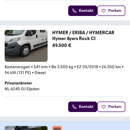
Kontakt
Parken
HYMER / ERIBA / HYMERCAR
Hymer Ayers Rock Cl
49.500 €
Kastenwagen
•
541 mm
•
Bis 3.500 kg
•
EZ 05/2018
•
26.300 km
•
96 kW (131 PS)
•
Diesel
Privatanbieter
NL-6245 GJ Eijsden
Kontakt
Parken
NEU