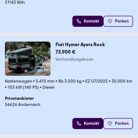
51143 Köln
Kontakt
Parken
Fiat Hymer Ayers Rock
72.900 €
Verhandlungsbasis
Kastenwagen
•
5.410 mm
•
Bis 3.500 kg
•
EZ 07/2022
•
35.000 km
•
103 kW (140 PS)
•
Diesel
Privatanbieter
56626 Andernach
Kontakt
Parken