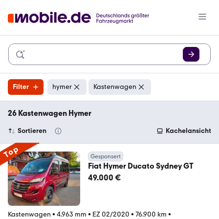
Filter
hymer
Kastenwagen
26 Kastenwagen Hymer
Sortieren
Kachelansicht
Top
Gesponsert
Fiat Hymer Ducato Sydney GT
49.000 €
Kastenwagen
•
4.963 mm
•
EZ 02/2020
•
76.900 km
•