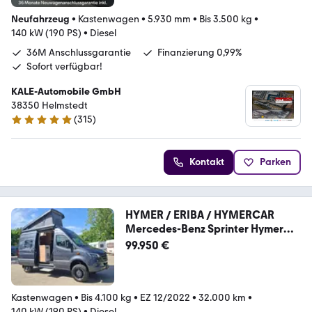
Neufahrzeug
•
Kastenwagen
•
5.930 mm
•
Bis 3.500 kg
•
140 kW (190 PS)
•
Diesel
36M Anschlussgarantie
Finanzierung 0,99%
Sofort verfügbar!
KALE-Automobile GmbH
38350 Helmstedt
(
315
)
4.8 Sterne
Kontakt
Parken
HYMER / ERIBA / HYMERCAR
Mercedes-Benz Sprinter Hymer
Grand Canyon 4x4
99.950 €
Kastenwagen
•
Bis 4.100 kg
•
EZ 12/2022
•
32.000 km
•
140 kW (190 PS)
•
Diesel