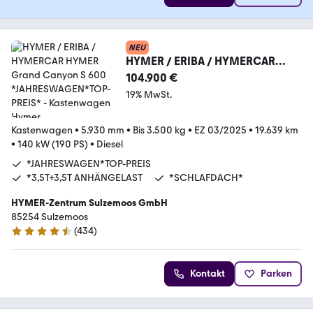
NEU
HYMER / ERIBA / HYMERCAR
HYMER Grand Canyon S 600
104.900 €
*JAHRESWAGEN*TOP-PREIS*
19% MwSt.
Kastenwagen
•
5.930 mm
•
Bis 3.500 kg
•
EZ 03/2025
•
19.639 km
•
140 kW (190 PS)
•
Diesel
*JAHRESWAGEN*TOP-PREIS
*3,5T+3,5T ANHÄNGELAST
*SCHLAFDACH*
HYMER-Zentrum Sulzemoos GmbH
85254 Sulzemoos
(
434
)
4.7 Sterne
Kontakt
Parken