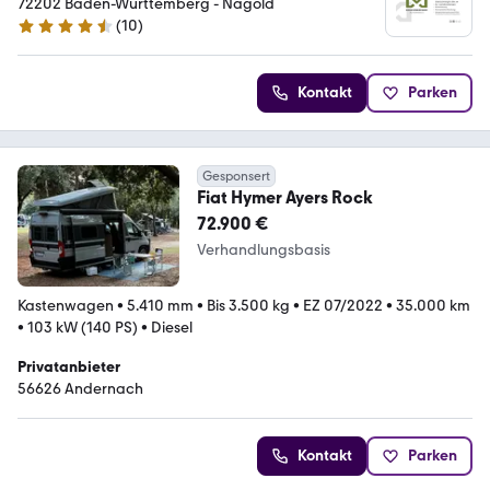
72202 Baden-Württemberg - Nagold
(
10
)
4.4 Sterne
Kontakt
Parken
Gesponsert
Fiat Hymer Ayers Rock
72.900 €
Verhandlungsbasis
Kastenwagen
•
5.410 mm
•
Bis 3.500 kg
•
EZ 07/2022
•
35.000 km
•
103 kW (140 PS)
•
Diesel
Privatanbieter
56626 Andernach
Kontakt
Parken