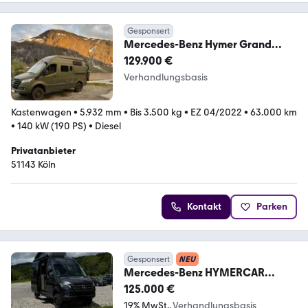
Gesponsert
Mercedes-Benz Hymer Grand
Canyon S 4x4 V6 | OFFROAD |
129.900 €
AUTARK
Verhandlungsbasis
Kastenwagen
•
5.932 mm
•
Bis 3.500 kg
•
EZ 04/2022
•
63.000 km
•
140 kW (190 PS)
•
Diesel
Privatanbieter
51143 Köln
Kontakt
Parken
Gesponsert
NEU
Mercedes-Benz HYMERCAR
Grand Canyon S 4X4
125.000 €
19% MwSt.
Verhandlungsbasis