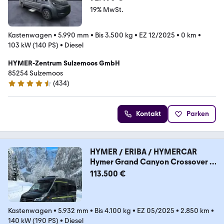
19% MwSt.
Kastenwagen
•
5.990 mm
•
Bis 3.500 kg
•
EZ 12/2025
•
0 km
•
103 kW (140 PS)
•
Diesel
HYMER-Zentrum Sulzemoos GmbH
85254 Sulzemoos
(
434
)
4.7 Sterne
Kontakt
Parken
HYMER / ERIBA / HYMERCAR
Hymer Grand Canyon Crossover S
600 ALLRAD 2850km
113.500 €
Kastenwagen
•
5.932 mm
•
Bis 4.100 kg
•
EZ 05/2025
•
2.850 km
•
140 kW (190 PS)
•
Diesel