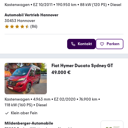
Kastenwagen
•
EZ 10/2011
•
190.950 km
•
88 kW (120 PS)
•
Diesel
Automobil Vertrieb Hannover
30453 Hannover
(
86
)
4.4 Sterne
Kontakt
Parken
Fiat Hymer Ducato Sydney GT
49.000 €
Kastenwagen
•
4.963 mm
•
EZ 02/2020
•
76.900 km
•
118 kW (160 PS)
•
Diesel
Klein aber Fein
Mildenberger-Automobile