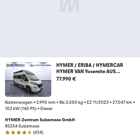
HYMER / ERIBA / HYMERCAR
HYMER VAN Yosemite AUS
FREISTAAT RENT FLOTTE
77.990 €
Kastenwagen
•
5.990 mm
•
Bis 3.500 kg
•
EZ 11/2023
•
27.047 km
•
103 kW (140 PS)
•
Diesel
HYMER-Zentrum Sulzemoos GmbH
85254 Sulzemoos
(
434
)
4.7 Sterne