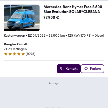
Mercedes-Benz Hymer Free S 600
Blue Evolution SOLAR*CLESANA
77.900 €
Kastenwagen
•
EZ 07/2022
•
35.000 km
•
125 kW (170 PS)
•
Diesel
Dengler GmbH
71131 Jettingen
(
1098
)
4.9 Sterne
Kontakt
Parken