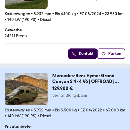
Kastenwagen
•
5.932 mm
•
Bis 4.100 kg
•
EZ 05/2024
•
23.980 km
•
140 kW (190 PS)
•
Diesel
Gewerbe
24211 Preetz
Kontakt
Parken
Mercedes-Benz Hymer Grand
Canyon S 4x4 V6 | OFFROAD |
AUTARK
129.900 €
Verhandlungsbasis
Kastenwagen
•
5.932 mm
•
Bis 3.500 kg
•
EZ 04/2022
•
63.000 km
•
140 kW (190 PS)
•
Diesel
Privatanbieter