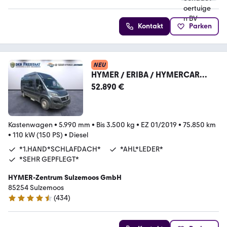
Kontakt
Parken
NEU
HYMER / ERIBA / HYMERCAR
HYMERCAR GRAND CANYON
52.890 €
1.HAND*SCHLAFDACH*AHK*
Kastenwagen
•
5.990 mm
•
Bis 3.500 kg
•
EZ 01/2019
•
75.850 km
•
110 kW (150 PS)
•
Diesel
*1.HAND*SCHLAFDACH*
*AHL*LEDER*
*SEHR GEPFLEGT*
HYMER-Zentrum Sulzemoos GmbH
85254 Sulzemoos
(
434
)
4.7 Sterne