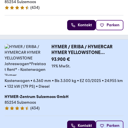
85254 Sulzemoos
(
434
)
4.7 Sterne
Kontakt
Parken
HYMER / ERIBA / HYMERCAR
HYMER YELLOWSTONE
Jahreswagen*Freistaat Rent*
93.900 €
19% MwSt.
Kastenwagen
•
6.360 mm
•
Bis 3.500 kg
•
EZ 03/2025
•
24.955 km
•
132 kW (179 PS)
•
Diesel
HYMER-Zentrum Sulzemoos GmbH
85254 Sulzemoos
(
434
)
4.7 Sterne
Kontakt
Parken