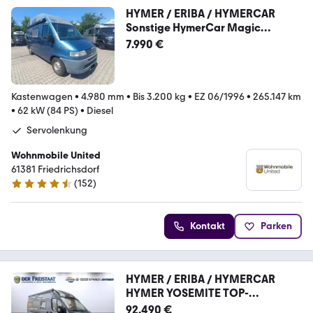
HYMER / ERIBA / HYMERCAR
Sonstige HymerCar Magic
Bastlerfahrzeug!
7.990 €
Kastenwagen
•
4.980 mm
•
Bis 3.200 kg
•
EZ 06/1996
•
265.147 km
•
62 kW (84 PS)
•
Diesel
Servolenkung
Wohnmobile United
61381 Friedrichsdorf
(
152
)
4.6 Sterne
Kontakt
Parken
HYMER / ERIBA / HYMERCAR
HYMER YOSEMITE TOP-
PREIS*16.770€%%%%%%%%%
92.490 €