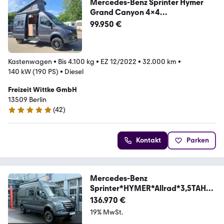
Mercedes-Benz Sprinter Hymer
Grand Canyon 4x4
Vollausstattung
99.950 €
Kastenwagen
•
Bis 4.100 kg
•
EZ 12/2022
•
32.000 km
•
140 kW (190 PS)
•
Diesel
Freizeit Wittke GmbH
13509 Berlin
(
42
)
5 Sterne
Kontakt
Parken
Mercedes-Benz
Sprinter*HYMER*Allrad*3,5TAHK*
Lithium**AKTION**
136.970 €
19% MwSt.