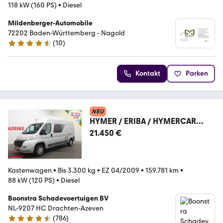
118 kW (160 PS)
•
Diesel
Mildenberger-Automobile
72202 Baden-Württemberg - Nagold
(
10
)
4.4 Sterne
Kontakt
Parken
NEU
HYMER / ERIBA / HYMERCAR
HymerCar 322 StreetLine 2.3 MJ
21.450 €
Solar Lucht Luife
Kastenwagen
•
Bis 3.300 kg
•
EZ 04/2009
•
159.781 km
•
88 kW (120 PS)
•
Diesel
Boonstra Schadevoertuigen BV
NL-9207 HC Drachten-Azeven
(
786
)
4.4 Sterne