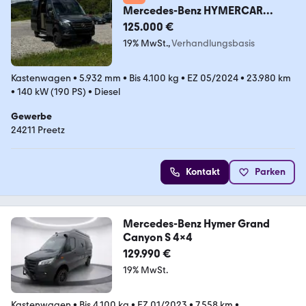
Mercedes-Benz HYMERCAR
Grand Canyon S 4X4
125.000 €
19% MwSt.
Verhandlungsbasis
Kastenwagen
•
5.932 mm
•
Bis 4.100 kg
•
EZ 05/2024
•
23.980 km
•
140 kW (190 PS)
•
Diesel
Gewerbe
24211 Preetz
Kontakt
Parken
Mercedes-Benz Hymer Grand
Canyon S 4x4
129.990 €
19% MwSt.
Kastenwagen
•
Bis 4.100 kg
•
EZ 01/2023
•
7.558 km
•