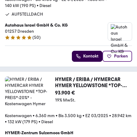
140 kW (190 PS)
•
Diesel
AUFSTELLDACH
Autohaus Israel GmbH & Co. KG
01257 Dresden
(
50
)
4.8 Sterne
Kontakt
Parken
HYMER / ERIBA / HYMERCAR
HYMER YELLOWSTONE *TOP-
PREIS*-20%*
93.900 €
19% MwSt.
Kastenwagen
•
6.360 mm
•
Bis 3.500 kg
•
EZ 03/2025
•
28.942 km
•
132 kW (179 PS)
•
Diesel
HYMER-Zentrum Sulzemoos GmbH