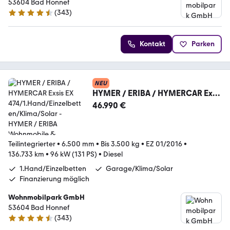
53604 Bad Honnef
(
343
)
4.3 Sterne
Kontakt
Parken
NEU
HYMER / ERIBA / HYMERCAR Exsis
EX
46.990 €
474/1.Hand/Einzelbetten/Klima/S
olar
Teilintegrierter
•
6.500 mm
•
Bis 3.500 kg
•
EZ 01/2016
•
136.733 km
•
96 kW (131 PS)
•
Diesel
1.Hand/Einzelbetten
Garage/Klima/Solar
Finanzierung möglich
Wohnmobilpark GmbH
53604 Bad Honnef
(
343
)
4.3 Sterne