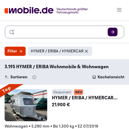
Filter
HYMER / ERIBA / HYMERCAR
3.195 HYMER / ERIBA Wohnmobile & Wohnwagen
Sortieren
Kachelansicht
Top
Gesponsert
NEU
HYMER / ERIBA / HYMERCAR
Eriba Touring Triton 430 60 Jahre
21.900 €
Edition Autark
Wohnwagen
•
5.280 mm
•
Bis 1.300 kg
•
EZ 07/2018