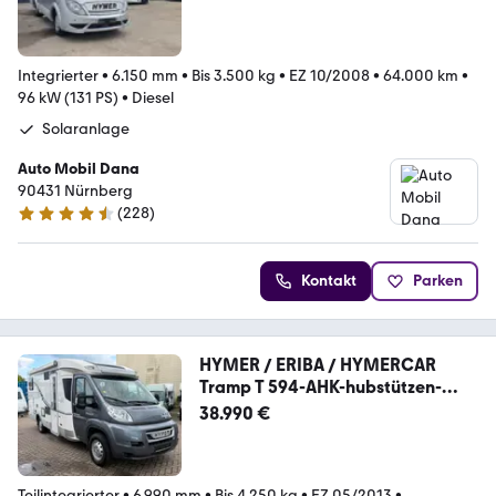
Integrierter
•
6.150 mm
•
Bis 3.500 kg
•
EZ 10/2008
•
64.000 km
•
96 kW (131 PS)
•
Diesel
Solaranlage
Auto Mobil Dana
90431 Nürnberg
(
228
)
4.7 Sterne
Kontakt
Parken
HYMER / ERIBA / HYMERCAR
Tramp T 594-AHK-hubstützen-
Auto Sat-Tv-
38.990 €
Teilintegrierter
•
6.990 mm
•
Bis 4.250 kg
•
EZ 05/2013
•