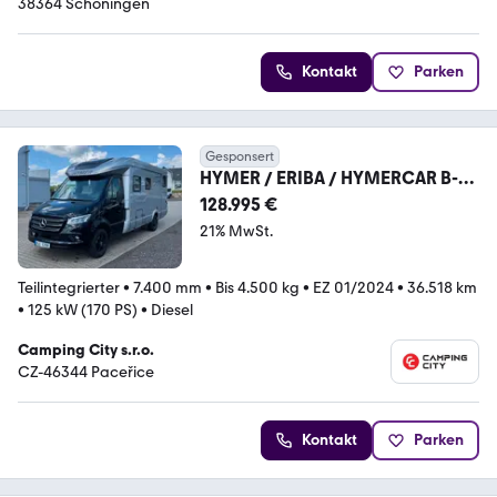
38364 Schöningen
Kontakt
Parken
Gesponsert
HYMER / ERIBA / HYMERCAR B-
ModernComfort T 680
128.995 €
21% MwSt.
Teilintegrierter
•
7.400 mm
•
Bis 4.500 kg
•
EZ 01/2024
•
36.518 km
•
125 kW (170 PS)
•
Diesel
Camping City s.r.o.
CZ-46344 Paceřice
Kontakt
Parken