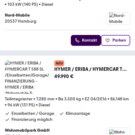
•
103 kW (140 PS)
•
Diesel
Nord-Mobile
20537 Hamburg
Kontakt
Parken
NEU
HYMER / ERIBA / HYMERCAR T
588 SL
49.990 €
/Einzelbetten/Garage/FINANZIER
UNG
Teilintegrierter
•
7.280 mm
•
Bis 3.500 kg
•
EZ 04/2016
•
86.148 km
•
96 kW (131 PS)
•
Diesel
Einzelbetten / Garage
Klimaanlage
Finanzierung möglich
Wohnmobilpark GmbH