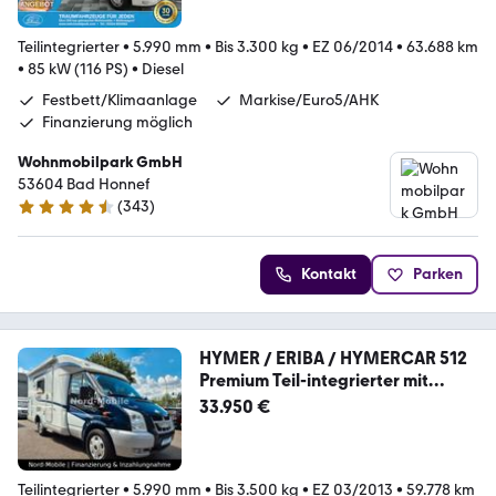
o5/AHK
Teilintegrierter
•
5.990 mm
•
Bis 3.300 kg
•
EZ 06/2014
•
63.688 km
•
85 kW (116 PS)
•
Diesel
Festbett/Klimaanlage
Markise/Euro5/AHK
Finanzierung möglich
Wohnmobilpark GmbH
53604 Bad Honnef
(
343
)
4.3 Sterne
Kontakt
Parken
HYMER / ERIBA / HYMERCAR 512
Premium Teil-integrierter mit
Kamera
33.950 €
Teilintegrierter
•
5.990 mm
•
Bis 3.500 kg
•
EZ 03/2013
•
59.778 km