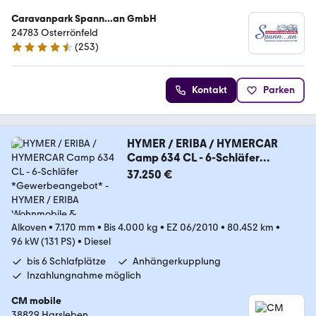
Caravanpark Spann...an GmbH
24783 Osterrönfeld
(
253
)
4.7 Sterne
Kontakt
Parken
HYMER / ERIBA / HYMERCAR
Camp 634 CL - 6-Schläfer
*Gewerbeangebot*
37.250 €
Alkoven
•
7.170 mm
•
Bis 4.000 kg
•
EZ 06/2010
•
80.452 km
•
96 kW (131 PS)
•
Diesel
bis 6 Schlafplätze
Anhängerkupplung
Inzahlungnahme möglich
CM mobile
38829 Harsleben