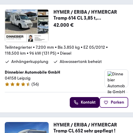
HYMER / ERIBA / HYMERCAR
Tramp 614 CL 3,85 t,
Zusatzluftfeder, Markise
42.000 €
Teilintegrierter
•
7.200 mm
•
Bis 3.850 kg
•
EZ 05/2012
•
118.500 km
•
96 kW (131 PS)
•
Diesel
Anhängerkupplung
Abwassertank beheizt
Dinnebier Automobile GmbH
04158 Leipzig
(
56
)
4.6 Sterne
Kontakt
Parken
HYMER / ERIBA / HYMERCAR
Tramp CL 652 sehr gepflegt !