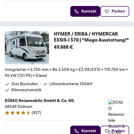
Kontakt
Parken
HYMER / ERIBA / HYMERCAR
EXSIS-I 578 | *Mega Ausstattung!*
49.888 €
Integrierter
•
6.750 mm
•
Bis 3.500 kg
•
EZ 08/2015
•
118.700 km
•
96 kW (131 PS)
•
Diesel
Gas Backofen
Lithiumbatterie 100AH
Klimaautomatik
DÜMO Reisemobile GmbH & Co. KG
48249 Dülmen
(
427
)
4.3 Sterne
Kontakt
Parken