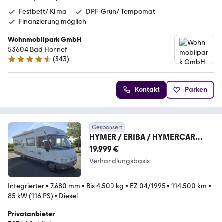
Festbett/ Klima
DPF-Grün/ Tempomat
Finanzierung möglich
Wohnmobilpark GmbH
53604 Bad Honnef
(
343
)
4.3 Sterne
Kontakt
Parken
Gesponsert
HYMER / ERIBA / HYMERCAR
Hymer E690 | H-Kennzeichen | 116
19.999 €
PS TDI |
Verhandlungsbasis
Integrierter
•
7.680 mm
•
Bis 4.500 kg
•
EZ 04/1995
•
114.500 km
•
85 kW (116 PS)
•
Diesel
Privatanbieter