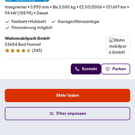
Integrierter
•
5.990 mm
•
Bis 3.500 kg
•
EZ 03/2006
•
131.697 km
•
94 kW (128 PS)
•
Diesel
Festbett+Hubbett
Garage/Klimaanlage
Finanzierung möglich
Wohnmobilpark GmbH
53604 Bad Honnef
(
343
)
4.3 Sterne
Kontakt
Parken
Mehr laden
Filter anpassen