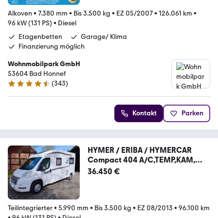
Alkoven
•
7.380 mm
•
Bis 3.500 kg
•
EZ 05/2007
•
126.061 km
•
96 kW (131 PS)
•
Diesel
Etagenbetten
Garage/ Klima
Finanzierung möglich
Wohnmobilpark GmbH
53604 Bad Honnef
(
343
)
4.3 Sterne
Kontakt
Parken
HYMER / ERIBA / HYMERCAR
Compact 404 A/C,TEMP,KAM,
TÜV neu *Topzustand*
36.450 €
Teilintegrierter
•
5.990 mm
•
Bis 3.500 kg
•
EZ 08/2013
•
96.100 km
•
96 kW (131 PS)
•
Diesel