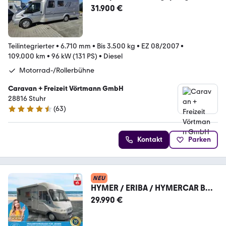
31.900 €
Teilintegrierter
•
6.710 mm
•
Bis 3.500 kg
•
EZ 08/2007
•
109.000 km
•
96 kW (131 PS)
•
Diesel
Motorrad-/Rollerbühne
Caravan + Freizeit Vörtmann GmbH
28816 Stuhr
(
63
)
4.3 Sterne
Kontakt
Parken
NEU
HYMER / ERIBA / HYMERCAR B
504
29.990 €
Classic/Festbett+Hubbett/Klima/
Garage