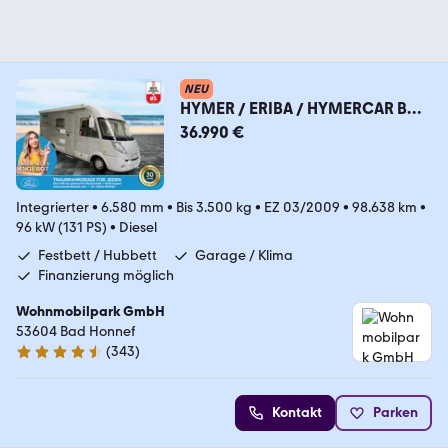
NEU
HYMER / ERIBA / HYMERCAR B
514
36.990 €
CL/Festbett+Hubbett/Garage/Kli
ma/Markise
Integrierter
•
6.580 mm
•
Bis 3.500 kg
•
EZ 03/2009
•
98.638 km
•
96 kW (131 PS)
•
Diesel
Festbett / Hubbett
Garage / Klima
Finanzierung möglich
Wohnmobilpark GmbH
53604 Bad Honnef
(
343
)
4.3 Sterne
Kontakt
Parken