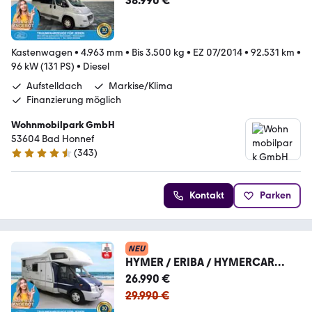
38.990 €
tbett
Kastenwagen
•
4.963 mm
•
Bis 3.500 kg
•
EZ 07/2014
•
92.531 km
•
96 kW (131 PS)
•
Diesel
Aufstelldach
Markise/Klima
Finanzierung möglich
Wohnmobilpark GmbH
53604 Bad Honnef
(
343
)
4.3 Sterne
Kontakt
Parken
NEU
HYMER / ERIBA / HYMERCAR
Camp 622 CL / Etagenbetten /
26.990 €
Garage
29.990 €