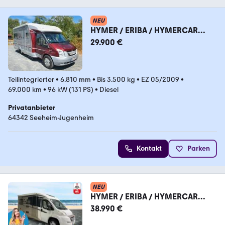
NEU
HYMER / ERIBA / HYMERCAR
Tramp 652 CL
29.900 €
Teilintegrierter
•
6.810 mm
•
Bis 3.500 kg
•
EZ 05/2009
•
69.000 km
•
96 kW (131 PS)
•
Diesel
Privatanbieter
64342 Seeheim-Jugenheim
Kontakt
Parken
NEU
HYMER / ERIBA / HYMERCAR
Compact
38.990 €
404/Festbett/Klima/Markise/Eur