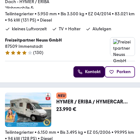
Teilintegrierter
•
5.950 mm
•
Bis 3.500 kg
•
EZ 04/2014
•
83.021 km
•
96 kW (131 PS)
•
Diesel
kleines Luftvorzelt
TV + Halter
Alufelgen
Freizeitpartner Neuss GmbH
87509 Immenstadt
(
130
)
4.2 Sterne
Kontakt
Parken
NEU
HYMER / ERIBA / HYMERCAR
Tramp T 655 Classic / Festbett /
23.990 €
Klima/ DPF Grün
Teilintegrierter
•
6.150 mm
•
Bis 3.495 kg
•
EZ 05/2006
•
99.995 km
•
94 kW (128 PS)
•
Diesel