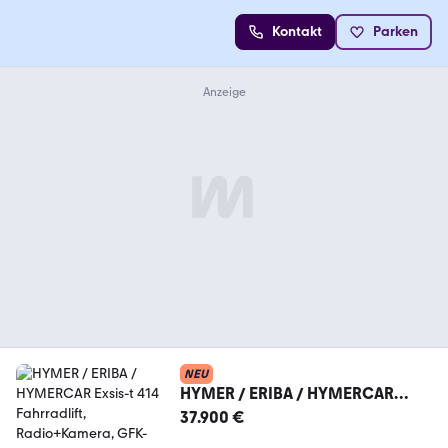
Kontakt
Parken
NEU
HYMER / ERIBA / HYMERCAR
Exsis-t 414 Fahrradlift,
37.900 €
Radio+Kamera, GFK-Dach