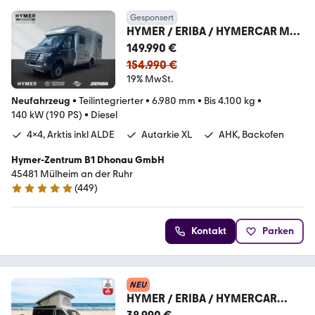
Gesponsert
HYMER / ERIBA / HYMERCAR ML-
T 580 Sie sparen  24355,-
149.990 €
154.990 €
19% MwSt.
Neufahrzeug
•
Teilintegrierter
•
6.980 mm
•
Bis 4.100 kg
•
140 kW (190 PS)
•
Diesel
4x4, Arktis inkl ALDE
Autarkie XL
AHK, Backofen
Hymer-Zentrum B1 Dhonau GmbH
45481 Mülheim an der Ruhr
(
449
)
4.8 Sterne
Kontakt
Parken
NEU
HYMER / ERIBA / HYMERCAR
Sydney/Aufstelldach/Markise/Fes