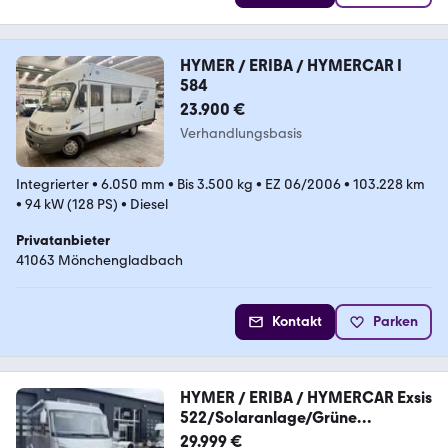
HYMER / ERIBA / HYMERCAR I
584
23.900 €
Verhandlungsbasis
Integrierter
•
6.050 mm
•
Bis 3.500 kg
•
EZ 06/2006
•
103.228 km
•
94 kW (128 PS)
•
Diesel
Privatanbieter
41063 Mönchengladbach
Kontakt
Parken
HYMER / ERIBA / HYMERCAR Exsis
522/Solaranlage/Grüne
Plakette/Festbett
29.999 €