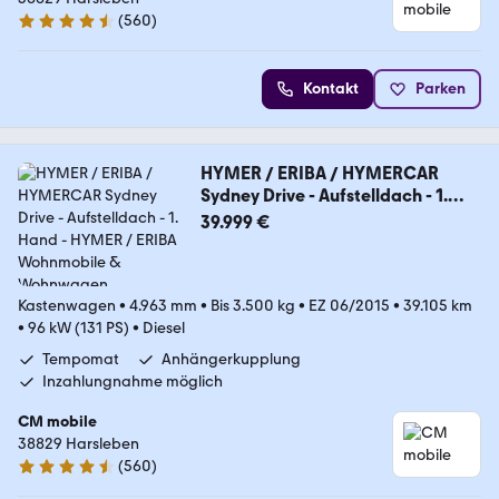
(
560
)
4.7 Sterne
Kontakt
Parken
HYMER / ERIBA / HYMERCAR
Sydney Drive - Aufstelldach - 1.
Hand
39.999 €
Kastenwagen
•
4.963 mm
•
Bis 3.500 kg
•
EZ 06/2015
•
39.105 km
•
96 kW (131 PS)
•
Diesel
Tempomat
Anhängerkupplung
Inzahlungnahme möglich
CM mobile
38829 Harsleben
(
560
)
4.7 Sterne