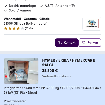
Dachklimaanlage
A.SAT - Antenne + TV
Solar / Kamera
Wohnmobil - Centrum - Glinde
21509 Glinde ( Bei Hamburg )
(
234
)
4.1 Sterne
Kontakt
Parken
HYMER / ERIBA / HYMERCAR B
514 CL
35.500 €
Verhandlungsbasis
Integrierter
•
6.580 mm
•
Bis 3.500 kg
•
EZ 02/2008
•
134.501 km
•
96 kW (131 PS)
•
Diesel
Privatanbieter