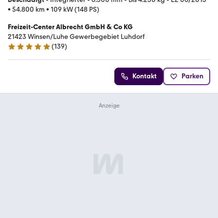
•
54.800 km
•
109 kW (148 PS)
Freizeit-Center Albrecht GmbH & Co KG
21423 Winsen/Luhe Gewerbegebiet Luhdorf
(
139
)
4.8 Sterne
Kontakt
Parken