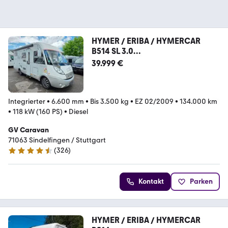
HYMER / ERIBA / HYMERCAR
B514 SL 3.0
JTD*AUTOMATIK*KLIMA*FESTBET
39.999 €
T*HUBBETT
Integrierter
•
6.600 mm
•
Bis 3.500 kg
•
EZ 02/2009
•
134.000 km
•
118 kW (160 PS)
•
Diesel
GV Caravan
71063 Sindelfingen / Stuttgart
(
326
)
4.7 Sterne
Kontakt
Parken
HYMER / ERIBA / HYMERCAR