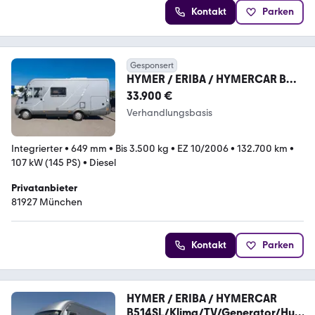
Kontakt
Parken
Gesponsert
HYMER / ERIBA / HYMERCAR B
514
33.900 €
Verhandlungsbasis
Integrierter
•
649 mm
•
Bis 3.500 kg
•
EZ 10/2006
•
132.700 km
•
107 kW (145 PS)
•
Diesel
Privatanbieter
81927 München
Kontakt
Parken
HYMER / ERIBA / HYMERCAR
B514SL/Klima/TV/Generator/Hub