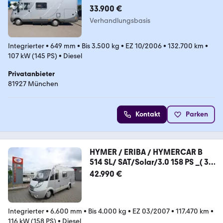
33.900 €
Verhandlungsbasis
Integrierter
•
649 mm
•
Bis 3.500 kg
•
EZ 10/2006
•
132.700 km
•
107 kW (145 PS)
•
Diesel
Privatanbieter
81927 München
Kontakt
Parken
HYMER / ERIBA / HYMERCAR B
514 SL/ SAT/Solar/3.0 158 PS _( 34
)
42.990 €
Integrierter
•
6.600 mm
•
Bis 4.000 kg
•
EZ 03/2007
•
117.470 km
•
116 kW (158 PS)
•
Diesel