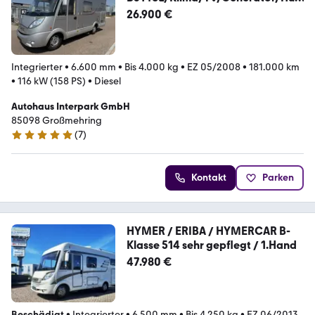
bett/
26.900 €
Integrierter
•
6.600 mm
•
Bis 4.000 kg
•
EZ 05/2008
•
181.000 km
•
116 kW (158 PS)
•
Diesel
Autohaus Interpark GmbH
85098 Großmehring
(
7
)
5 Sterne
Kontakt
Parken
HYMER / ERIBA / HYMERCAR B-
Klasse 514 sehr gepflegt / 1.Hand
47.980 €
Beschädigt
•
Integrierter
•
6.500 mm
•
Bis 4.250 kg
•
EZ 06/2013