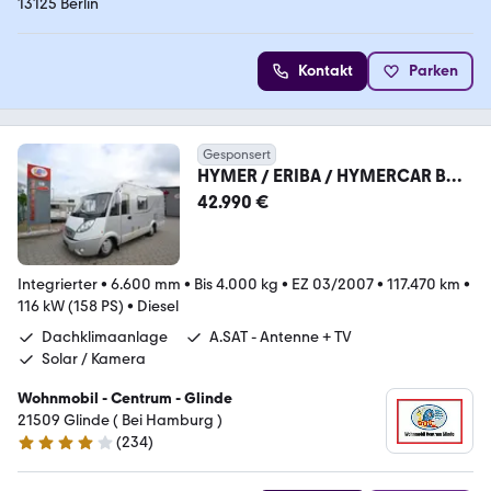
13125 Berlin
Kontakt
Parken
Gesponsert
HYMER / ERIBA / HYMERCAR B
514 SL/ SAT/Solar/3.0 158 PS _( 34
42.990 €
)
Integrierter
•
6.600 mm
•
Bis 4.000 kg
•
EZ 03/2007
•
117.470 km
•
116 kW (158 PS)
•
Diesel
Dachklimaanlage
A.SAT - Antenne + TV
Solar / Kamera
Wohnmobil - Centrum - Glinde
21509 Glinde ( Bei Hamburg )
(
234
)
4.1 Sterne