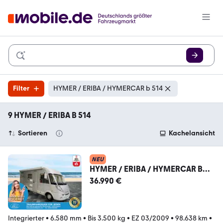
Filter
HYMER / ERIBA / HYMERCAR b 514
9 HYMER / ERIBA B 514
Sortieren
Kachelansicht
NEU
HYMER / ERIBA / HYMERCAR B
514
36.990 €
CL/Festbett+Hubbett/Garage/Kli
ma/Markise
Integrierter
•
6.580 mm
•
Bis 3.500 kg
•
EZ 03/2009
•
98.638 km
•