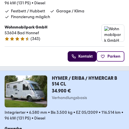
96 kW (131 PS)
•
Diesel
Festbett / Hubbett
Garage / Klima
Finanzierung möglich
Wohnmobilpark GmbH
53604 Bad Honnef
(
343
)
4.3 Sterne
Kontakt
Parken
HYMER / ERIBA / HYMERCAR B
514 CL
34.900 €
Verhandlungsbasis
Integrierter
•
6.580 mm
•
Bis 3.500 kg
•
EZ 05/2009
•
116.514 km
•
96 kW (131 PS)
•
Diesel
Gewerbe