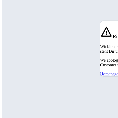
Ei
Wir bitten
steht Dir 
We apologi
Customer S
Homepag