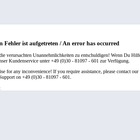
n Fehler ist aufgetreten / An error has occurred
 die verursachten Unannehmlichkeiten zu entschuldigen! Wenn Du Hilfe
unser Kundenservice unter +49 (0)30 - 81097 - 601 zur Verfügung.
se for any inconvenience! If you require assistance, please contact our
upport on +49 (0)30 - 81097 - 601.
e