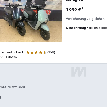
verfügbar
¹
1.999 €
Versicherung vergleichen
Neufahrzeug
•
Roller/Scoo
llerland Lübeck
(
160
)
4.5 Sterne
560 Lübeck
wSt. ausweisbar
0