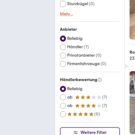
Sturzbügel
(
0
)
Mehr
...
Anbieter
Beliebig
Händler
(
7
)
Ro
Privatanbieter
(
0
)
23
Firmenfahrzeuge
(
0
)
Händlerbewertung
Beliebig
ab
(
7
)
3 Sterne
ab
(
7
)
4 Sterne
(
0
)
ab
5 Sterne
Weitere Filter