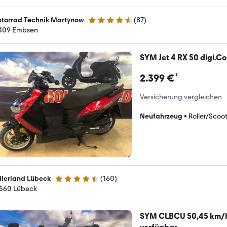
torrad Technik Martynow
(
87
)
4.6 Sterne
409 Embsen
SYM Jet 4 RX 50 digi.Co
¹
2.399 €
Versicherung vergleichen
Neufahrzeug
•
Roller/Scoo
llerland Lübeck
(
160
)
4.5 Sterne
560 Lübeck
SYM CLBCU 50,45 km/h,