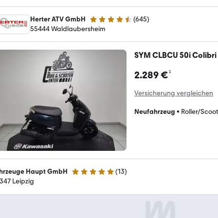
Herter ATV GmbH
(
645
)
4.7 Sterne
55444 Waldlaubersheim
SYM CLBCU 50i Colibri
¹
2.289 €
Versicherung vergleichen
Neufahrzeug
•
Roller/Scoo
hrzeuge Haupt GmbH
(
13
)
4.9 Sterne
347 Leipzig