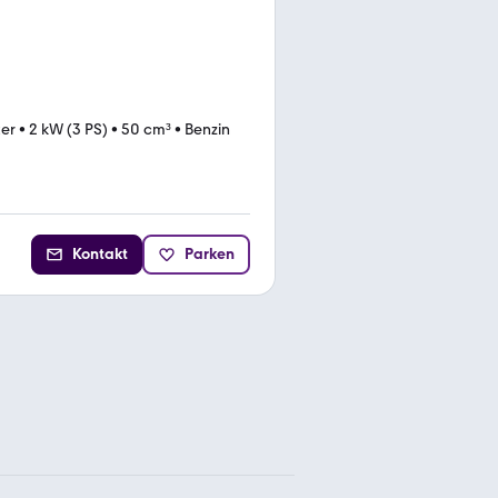
ter
•
2 kW (3 PS)
•
50 cm³
•
Benzin
Kontakt
Parken