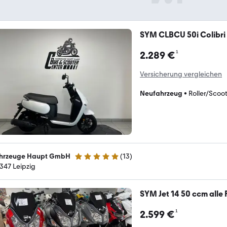
SYM CLBCU 50i Colibri
¹
2.289 €
Versicherung vergleichen
Neufahrzeug
•
Roller/Scoo
hrzeuge Haupt GmbH
(
13
)
4.9 Sterne
347 Leipzig
SYM Jet 14 50 ccm alle
¹
2.599 €