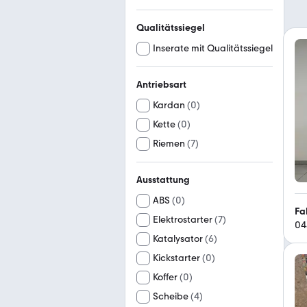
Qualitätssiegel
Inserate mit Qualitätssiegel
Antriebsart
Kardan
(
0
)
Kette
(
0
)
Riemen
(
7
)
Ausstattung
ABS
(
0
)
Fa
Elektrostarter
(
7
)
04
Katalysator
(
6
)
Kickstarter
(
0
)
Koffer
(
0
)
Scheibe
(
4
)