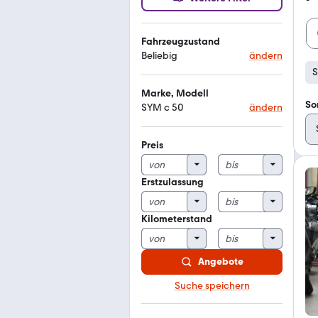
Fahrzeugzustand
Beliebig
ändern
S
Marke, Modell
So
SYM c 50
ändern
Preis
Erstzulassung
Kilometerstand
Angebote
Suche speichern