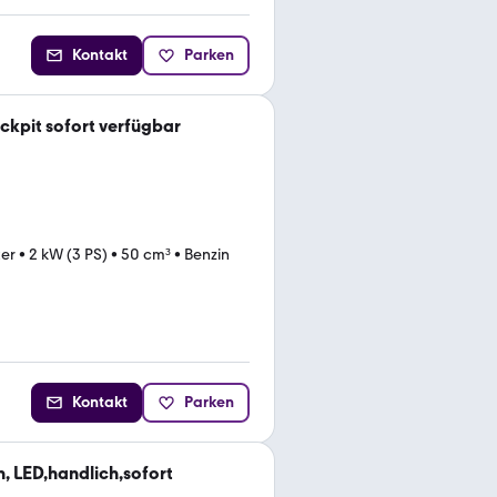
Kontakt
Parken
ckpit sofort verfügbar
ter
•
2 kW (3 PS)
•
50 cm³
•
Benzin
Kontakt
Parken
 LED,handlich,sofort