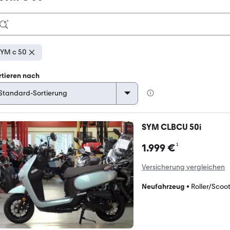
YM c 50
rtieren nach
SYM CLBCU 50i
¹
1.999 €
Versicherung vergleichen
Neufahrzeug
•
Roller/Scoo