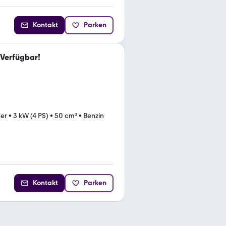
Kontakt
Parken
 Verfügbar!
ter
•
3 kW (4 PS)
•
50 cm³
•
Benzin
Kontakt
Parken