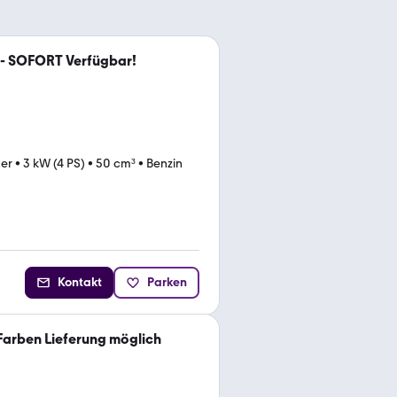
 - SOFORT Verfügbar!
ter
•
3 kW (4 PS)
•
50 cm³
•
Benzin
Kontakt
Parken
 Farben Lieferung möglich