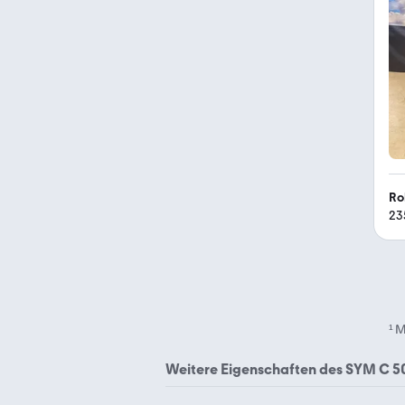
Ro
23
¹
M
Weitere Eigenschaften des
SYM C 5