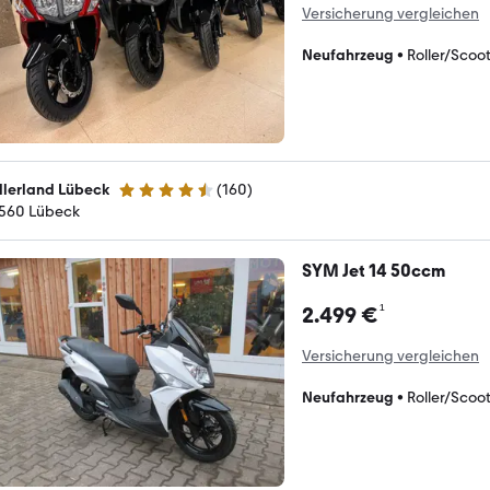
Versicherung vergleichen
Neufahrzeug
•
Roller/Scoo
llerland Lübeck
(
160
)
4.5 Sterne
560 Lübeck
SYM Jet 14 50ccm
¹
2.499 €
Versicherung vergleichen
Neufahrzeug
•
Roller/Scoo