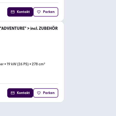
Kontakt
Parken
 "ADVENTURE" > incl. ZUBEHÖR
ter
•
19 kW (26 PS)
•
278 cm³
Kontakt
Parken