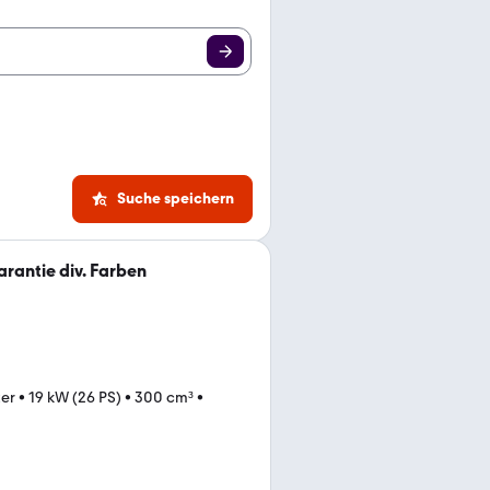
Suche speichern
rantie div. Farben
ter
•
19 kW (26 PS)
•
300 cm³
•