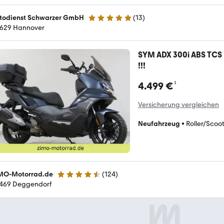
todienst Schwarzer GmbH
(
13
)
5 Sterne
629 Hannover
SYM ADX 300i ABS TCS
!!!
¹
4.499 €
Versicherung vergleichen
Neufahrzeug
•
Roller/Scoo
MO-Motorrad.de
(
124
)
4.6 Sterne
469 Deggendorf