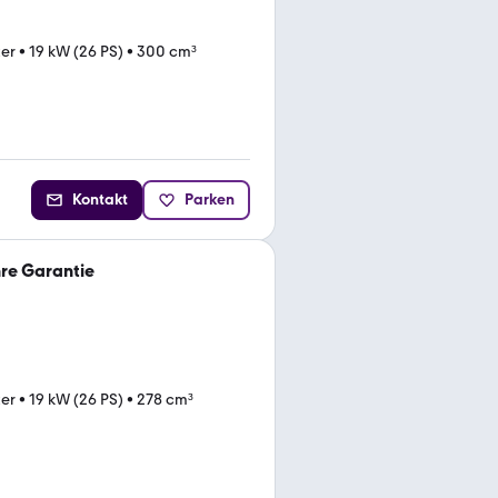
ter
•
19 kW (26 PS)
•
300 cm³
Kontakt
Parken
re Garantie
ter
•
19 kW (26 PS)
•
278 cm³