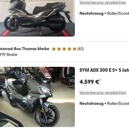
Versicherung vergleichen
Neufahrzeug
•
Roller/Scoo
torrad-Box Thomas Metke
(
61
)
5 Sterne
919 Brake
SYM ADX 300 E 5+ 5 Jah
¹
4.599 €
Versicherung vergleichen
Neufahrzeug
•
Roller/Scoo