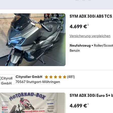
SYM ADX 300i ABS TCS //
¹
4.699 €
Versicherung vergleichen
Neufahrzeug
•
Roller/Scoo
Benzin
Cityroller GmbH
(
481
)
4.8 Sterne
70567 Stuttgart-Möhringen
SYM ADX 300i Euro 5+ b
¹
4.699 €