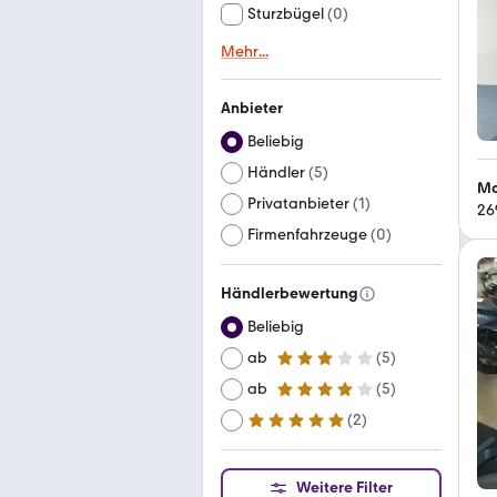
Sturzbügel
(
0
)
Mehr
...
Anbieter
Beliebig
Händler
(
5
)
Mo
Privatanbieter
(
1
)
26
Firmenfahrzeuge
(
0
)
Händlerbewertung
Beliebig
ab
(
5
)
3 Sterne
ab
(
5
)
4 Sterne
(
2
)
ab
5 Sterne
Weitere Filter