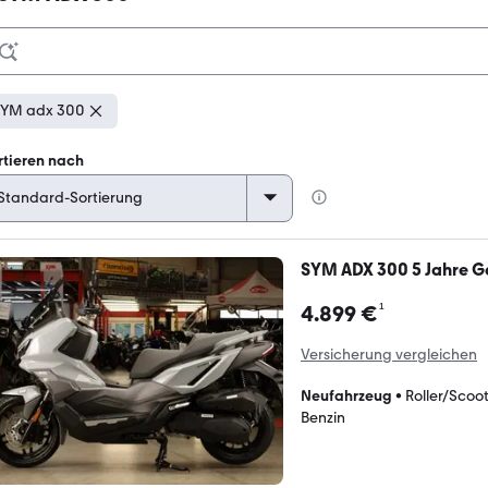
YM adx 300
rtieren nach
SYM ADX 300 5 Jahre Ga
¹
4.899 €
Versicherung vergleichen
Neufahrzeug
•
Roller/Scoo
Benzin