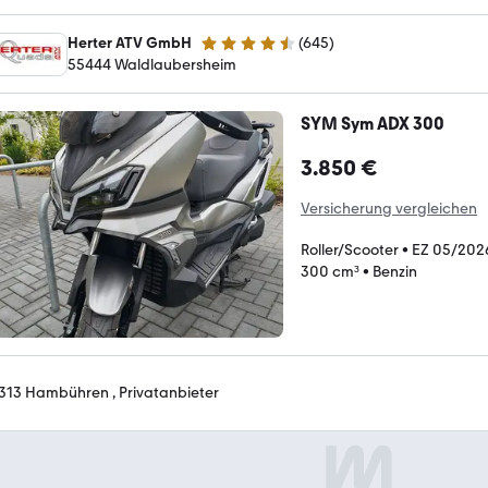
Herter ATV GmbH
(
645
)
4.7 Sterne
55444 Waldlaubersheim
SYM Sym ADX 300
3.850 €
Versicherung vergleichen
Roller/Scooter
•
EZ 05/202
300 cm³
•
Benzin
313 Hambühren , Privatanbieter