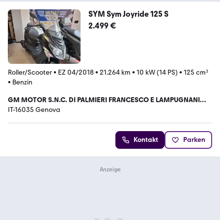
SYM Sym Joyride 125 S
2.499 €
Roller/Scooter
•
EZ 04/2018
•
21.264 km
•
10 kW (14 PS)
•
125 cm³
•
Benzin
GM MOTOR S.N.C. DI PALMIERI FRANCESCO E LAMPUGNANI
LUCA
IT-16035 Genova
Kontakt
Parken