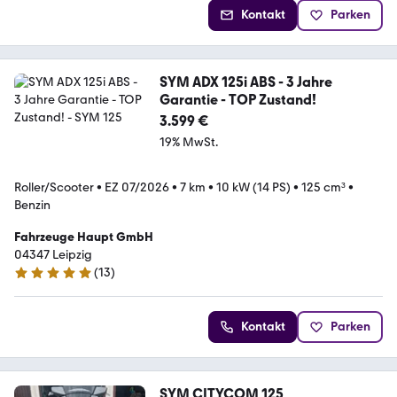
Kontakt
Parken
SYM ADX 125i ABS - 3 Jahre
Garantie - TOP Zustand!
3.599 €
19% MwSt.
Roller/Scooter
•
EZ 07/2026
•
7 km
•
10 kW (14 PS)
•
125 cm³
•
Benzin
Fahrzeuge Haupt GmbH
04347 Leipzig
(
13
)
4.9 Sterne
Kontakt
Parken
SYM CITYCOM 125