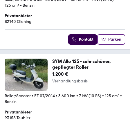
125 cm³
•
Benzin
Privatanbieter
82140 Olching
Kontakt
Parken
SYM Allo 125 - sehr schöner,
gepflegter Roller
1.200 €
Verhandlungsbasis
Roller/Scooter
•
EZ 07/2014
•
3.600 km
•
7 kW (10 PS)
•
125 cm³
•
Benzin
Privatanbieter
93158 Teublitz