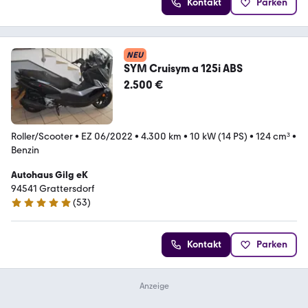
Kontakt
Parken
NEU
SYM Cruisym a 125i ABS
2.500 €
Roller/Scooter
•
EZ 06/2022
•
4.300 km
•
10 kW (14 PS)
•
124 cm³
•
Benzin
Autohaus Gilg eK
94541 Grattersdorf
(
53
)
5 Sterne
Kontakt
Parken