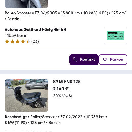
Roller/Scooter
•
EZ 06/2005
•
13.800 km
•
10 kW (14 PS)
•
125 cm³
•
Benzin
Autohaus Gotthard König GmbH
14059 Berlin
(
23
)
4.3 Sterne
Kontakt
Parken
SYM FNX 125
2.160 €
20% MwSt.
Beschädigt
•
Roller/Scooter
•
EZ 02/2022
•
10.739 km
•
8 kW (11 PS)
•
125 cm³
•
Benzin