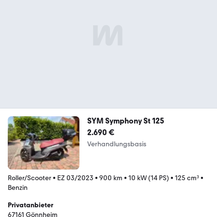
SYM Symphony St 125
2.690 €
Verhandlungsbasis
Roller/Scooter
•
EZ 03/2023
•
900 km
•
10 kW (14 PS)
•
125 cm³
•
Benzin
Privatanbieter
67161 Gönnheim