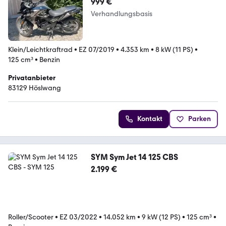
999 €
Verhandlungsbasis
Klein/Leichtkraftrad
•
EZ 07/2019
•
4.353 km
•
8 kW (11 PS)
•
125 cm³
•
Benzin
Privatanbieter
83129 Höslwang
Kontakt
Parken
SYM Sym Jet 14 125 CBS
2.199 €
Roller/Scooter
•
EZ 03/2022
•
14.052 km
•
9 kW (12 PS)
•
125 cm³
•