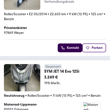
Verhandlungsbasis
Roller/Scooter
•
EZ 05/2014
•
22.650 km
•
9 kW (12 PS)
•
125 cm³
•
Benzin
Privatanbieter
97469 Weyer
Kontakt
Parken
Gesponsert
SYM JET 14 Evo 125i
3.249 €
19% MwSt.
Neufahrzeug
•
Roller/Scooter
•
11 kW (15 PS)
•
125 cm³
•
Benzin
Motorrad-Lippmann
91052 Erlangen