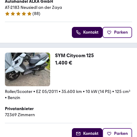
Autohandel ALKA GmbH
AT-2183 Neusiedl an der Zaya
(
88
)
4.8 Sterne
Kontakt
Parken
SYM Citycom 125
1.400 €
Roller/Scooter
•
EZ 05/2011
•
35.600 km
•
10 kW (14 PS)
•
125 cm³
•
Benzin
Privatanbieter
72369 Zimmern
Kontakt
Parken