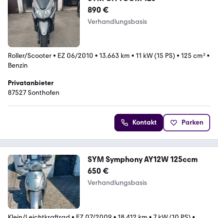
890 €
Verhandlungsbasis
Roller/Scooter
•
EZ 06/2010
•
13.663 km
•
11 kW (15 PS)
•
125 cm³
•
Benzin
Privatanbieter
87527 Sonthofen
Kontakt
Parken
SYM Symphony AY12W 125ccm
650 €
Verhandlungsbasis
Klein/Leichtkraftrad
•
EZ 07/2009
•
18.412 km
•
7 kW (10 PS)
•