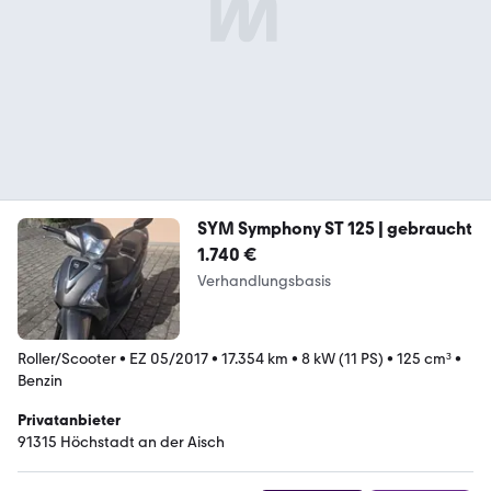
SYM Symphony ST 125 | gebraucht
1.740 €
Verhandlungsbasis
Roller/Scooter
•
EZ 05/2017
•
17.354 km
•
8 kW (11 PS)
•
125 cm³
•
Benzin
Privatanbieter
91315 Höchstadt an der Aisch