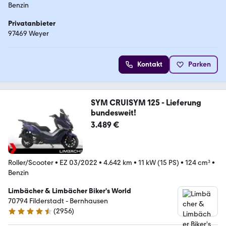
Benzin
Privatanbieter
97469 Weyer
Kontakt
Parken
SYM CRUISYM 125 - Lieferung
bundesweit!
3.489 €
Roller/Scooter
•
EZ 03/2022
•
4.642 km
•
11 kW (15 PS)
•
124 cm³
•
Benzin
Limbächer & Limbächer Biker's World
70794 Filderstadt - Bernhausen
(
2956
)
4.7 Sterne