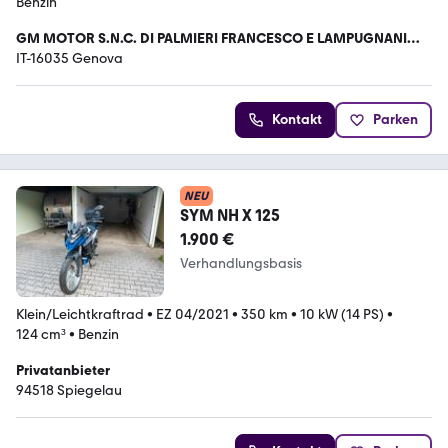
Benzin
GM MOTOR S.N.C. DI PALMIERI FRANCESCO E LAMPUGNANI
LUCA
IT-16035 Genova
Kontakt
Parken
NEU
SYM NH X 125
1.900 €
Verhandlungsbasis
Klein/Leichtkraftrad
•
EZ 04/2021
•
350 km
•
10 kW (14 PS)
•
124 cm³
•
Benzin
Privatanbieter
94518 Spiegelau