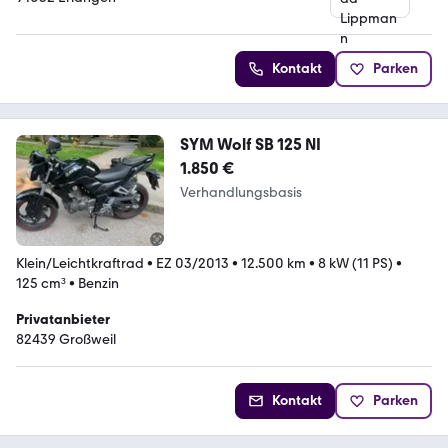
Kontakt
Parken
SYM Wolf SB 125 NI
1.850 €
Verhandlungsbasis
Klein/Leichtkraftrad
•
EZ 03/2013
•
12.500 km
•
8 kW (11 PS)
•
125 cm³
•
Benzin
Privatanbieter
82439 Großweil
Kontakt
Parken