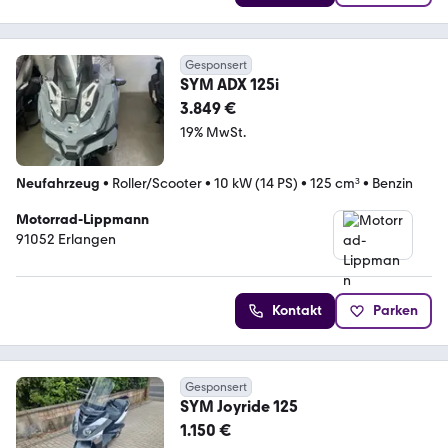
Gesponsert
SYM ADX 125i
3.849 €
19% MwSt.
Neufahrzeug
•
Roller/Scooter
•
10 kW (14 PS)
•
125 cm³
•
Benzin
Motorrad-Lippmann
91052 Erlangen
Kontakt
Parken
Gesponsert
SYM Joyride 125
1.150 €