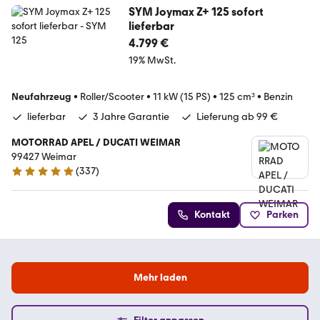
SYM Joymax Z+ 125 sofort
lieferbar
4.799 €
19% MwSt.
Neufahrzeug
•
Roller/Scooter
•
11 kW (15 PS)
•
125 cm³
•
Benzin
lieferbar
3 Jahre Garantie
Lieferung ab 99 €
MOTORRAD APEL / DUCATI WEIMAR
99427 Weimar
(
337
)
4.9 Sterne
Kontakt
Parken
Mehr laden