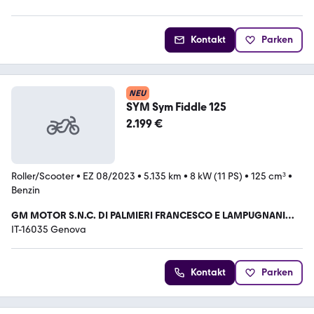
Kontakt
Parken
NEU
SYM Sym Fiddle 125
2.199 €
Roller/Scooter
•
EZ 08/2023
•
5.135 km
•
8 kW (11 PS)
•
125 cm³
•
Benzin
GM MOTOR S.N.C. DI PALMIERI FRANCESCO E LAMPUGNANI
LUCA
IT-16035 Genova
Kontakt
Parken