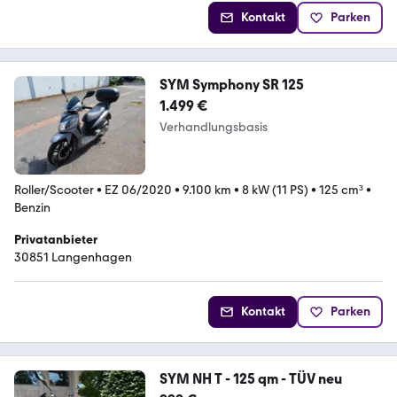
Kontakt
Parken
SYM Symphony SR 125
1.499 €
Verhandlungsbasis
Roller/Scooter
•
EZ 06/2020
•
9.100 km
•
8 kW (11 PS)
•
125 cm³
•
Benzin
Privatanbieter
30851 Langenhagen
Kontakt
Parken
SYM NH T - 125 qm - TÜV neu