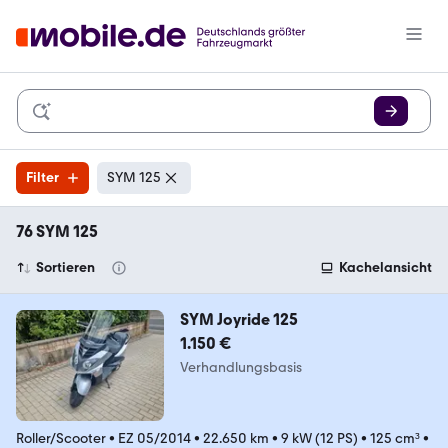
Filter
SYM 125
76 SYM 125
Sortieren
Kachelansicht
SYM Joyride 125
1.150 €
Verhandlungsbasis
Roller/Scooter
•
EZ 05/2014
•
22.650 km
•
9 kW (12 PS)
•
125 cm³
•