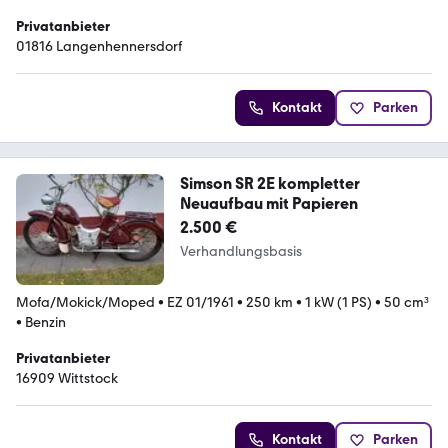
Privatanbieter
01816 Langenhennersdorf
Kontakt
Parken
Simson SR 2E kompletter
Neuaufbau mit Papieren
2.500 €
Verhandlungsbasis
Mofa/Mokick/Moped
•
EZ 01/1961
•
250 km
•
1 kW (1 PS)
•
50 cm³
•
Benzin
Privatanbieter
16909 Wittstock
Kontakt
Parken