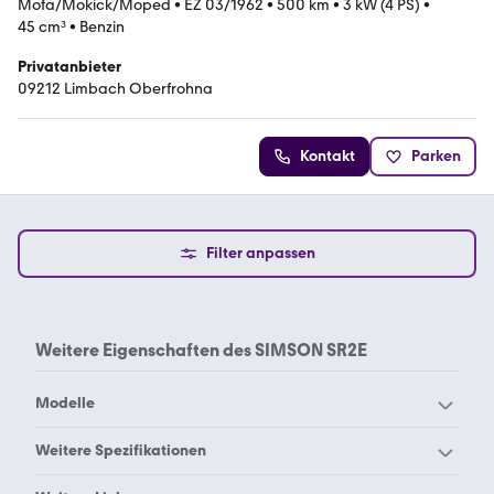
Mofa/Mokick/Moped
•
EZ 03/1962
•
500 km
•
3 kW (4 PS)
•
45 cm³
•
Benzin
Privatanbieter
09212 Limbach Oberfrohna
Kontakt
Parken
Filter anpassen
Weitere Eigenschaften des
SIMSON SR2E
Modelle
Simson 425 Sport
Simson 425 T
Weitere Spezifikationen
Simson Duo
Simson K 51/2
Simson 125
Simson Awo 425