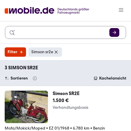
Filter
Simson sr2e
3 SIMSON SR2E
Sortieren
Kachelansicht
Simson SR2E
1.500 €
Verhandlungsbasis
Mofa/Mokick/Moped
•
EZ 01/1968
•
6.780 km
•
Benzin