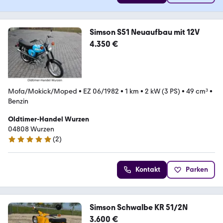
Simson S51 Neuaufbau mit 12V
4.350 €
Mofa/Mokick/Moped
•
EZ 06/1982
•
1 km
•
2 kW (3 PS)
•
49 cm³
•
Benzin
Oldtimer-Handel Wurzen
04808 Wurzen
(
2
)
4.8 Sterne
Kontakt
Parken
Simson Schwalbe KR 51/2N
3.600 €