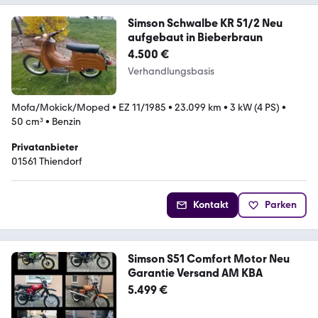
Simson Schwalbe KR 51/2 Neu
aufgebaut in Bieberbraun
4.500 €
Verhandlungsbasis
Mofa/Mokick/Moped
•
EZ 11/1985
•
23.099 km
•
3 kW (4 PS)
•
50 cm³
•
Benzin
Privatanbieter
01561 Thiendorf
Kontakt
Parken
Simson S51 Comfort Motor Neu
Garantie Versand AM KBA
5.499 €