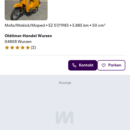
Mofa/Mokick/Moped
•
EZ 07/1983
•
5.885 km
•
50 cm³
Oldtimer-Handel Wurzen
04808 Wurzen
(
2
)
4.8 Sterne
Kontakt
Parken