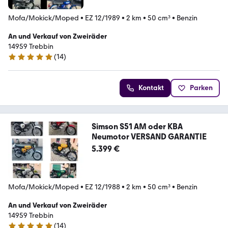
Mofa/Mokick/Moped
•
EZ 12/1989
•
2 km
•
50 cm³
•
Benzin
An und Verkauf von Zweiräder
14959 Trebbin
(
14
)
5 Sterne
Kontakt
Parken
Simson S51 AM oder KBA
Neumotor VERSAND GARANTIE
5.399 €
Mofa/Mokick/Moped
•
EZ 12/1988
•
2 km
•
50 cm³
•
Benzin
An und Verkauf von Zweiräder
14959 Trebbin
(
14
)