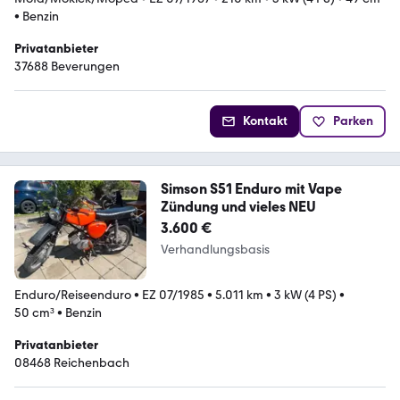
•
Benzin
Privatanbieter
37688 Beverungen
Kontakt
Parken
Simson S51 Enduro mit Vape
Zündung und vieles NEU
3.600 €
Verhandlungsbasis
Enduro/Reiseenduro
•
EZ 07/1985
•
5.011 km
•
3 kW (4 PS)
•
50 cm³
•
Benzin
Privatanbieter
08468 Reichenbach