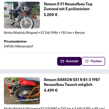
Simson S 51 Neuaufbau Top
Zustand mit E prüfzeichen
5.200 €
Mofa/Mokick/Moped
•
EZ 06/1986
•
150 km
•
Benzin
Privatanbieter
04936 Hillmersdorf
Kontakt
Parken
Simson SIMSON S51 N B1-3 1987
Neuaufbau Tausch möglich
4.499 €
Mofa/Mokick/Moped
•
EZ 07/1987
•
210 km
•
3 kW (4 PS)
•
49 cm³