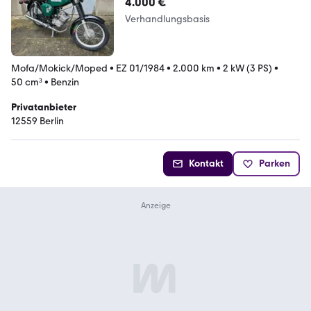
4.000 €
Verhandlungsbasis
Mofa/Mokick/Moped
•
EZ 01/1984
•
2.000 km
•
2 kW (3 PS)
•
50 cm³
•
Benzin
Privatanbieter
12559 Berlin
Kontakt
Parken