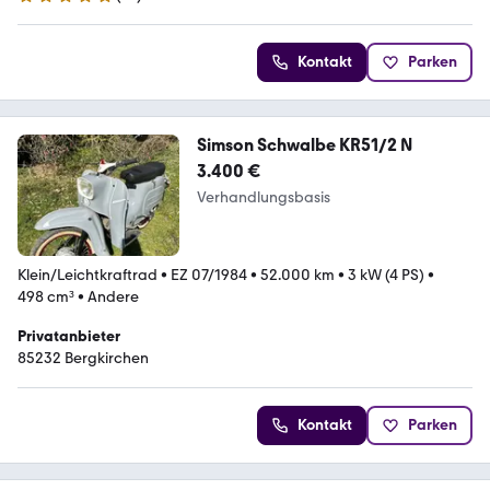
5 Sterne
Kontakt
Parken
Simson Schwalbe KR51/2 N
3.400 €
Verhandlungsbasis
Klein/Leichtkraftrad
•
EZ 07/1984
•
52.000 km
•
3 kW (4 PS)
•
498 cm³
•
Andere
Privatanbieter
85232 Bergkirchen
Kontakt
Parken