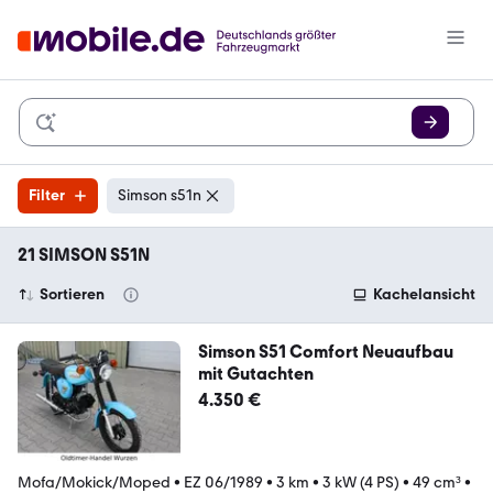
Filter
Simson s51n
21 SIMSON S51N
Sortieren
Kachelansicht
Simson S51 Comfort Neuaufbau
mit Gutachten
4.350 €
Mofa/Mokick/Moped
•
EZ 06/1989
•
3 km
•
3 kW (4 PS)
•
49 cm³
•