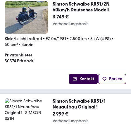
Simson Schwalbe KR51/2N
60km/h Deutsches Modell
3.749 €
Verhandlungsbasis
Klein/Leichtkraftrad
•
EZ 06/1981
•
2.500 km
•
3 kW (4 PS)
•
50 cm³
•
Benzin
Privatanbieter
50374 Erftstadt
Kontakt
Parken
Simson Schwalbe KR51/1
Neuaufbau Original !
2.999 €
Verhandlungsbasis