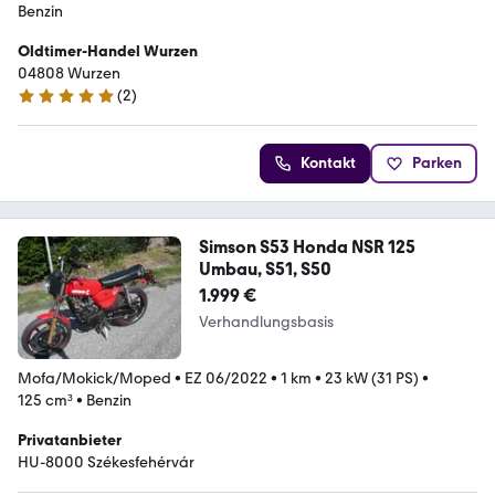
Benzin
Oldtimer-Handel Wurzen
04808 Wurzen
(
2
)
4.8 Sterne
Kontakt
Parken
Simson S53 Honda NSR 125
Umbau, S51, S50
1.999 €
Verhandlungsbasis
Mofa/Mokick/Moped
•
EZ 06/2022
•
1 km
•
23 kW (31 PS)
•
125 cm³
•
Benzin
Privatanbieter
HU-8000 Székesfehérvár