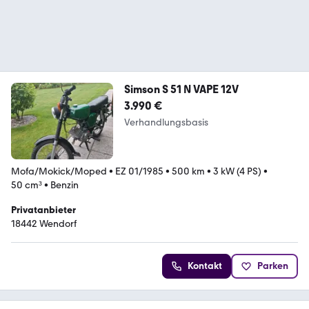
Simson S 51 N VAPE 12V
3.990 €
Verhandlungsbasis
Mofa/Mokick/Moped
•
EZ 01/1985
•
500 km
•
3 kW (4 PS)
•
50 cm³
•
Benzin
Privatanbieter
18442 Wendorf
Kontakt
Parken