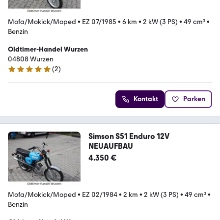
Mofa/Mokick/Moped
•
EZ 07/1985
•
6 km
•
2 kW (3 PS)
•
49 cm³
•
Benzin
Oldtimer-Handel Wurzen
04808 Wurzen
(
2
)
4.8 Sterne
Kontakt
Parken
Simson S51 Enduro 12V
NEUAUFBAU
4.350 €
Mofa/Mokick/Moped
•
EZ 02/1984
•
2 km
•
2 kW (3 PS)
•
49 cm³
•
Benzin