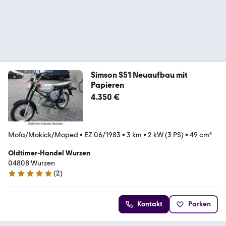
Simson S51 Neuaufbau mit
Papieren
4.350 €
Mofa/Mokick/Moped
•
EZ 06/1983
•
3 km
•
2 kW (3 PS)
•
49 cm³
Oldtimer-Handel Wurzen
04808 Wurzen
(
2
)
4.8 Sterne
Kontakt
Parken