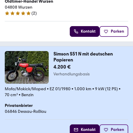
Oldtimer-Handel Wurzen
04808 Wurzen
(
2
)
4.8 Sterne
Kontakt
Parken
Simson S51 N mit deutschen
Papieren
4.200 €
Verhandlungsbasis
Mofa/Mokick/Moped
•
EZ 01/1980
•
1.000 km
•
9 kW (12 PS)
•
70 cm³
•
Benzin
Privatanbieter
06846 Dessau-Roßlau
Kontakt
Parken