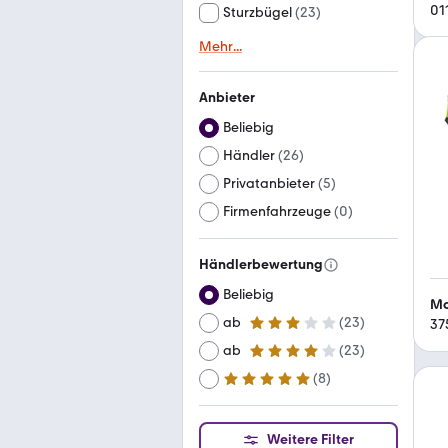
01
Sturzbügel
(
23
)
Mehr
...
Anbieter
Beliebig
Händler
(
26
)
Privatanbieter
(
5
)
Firmenfahrzeuge
(
0
)
Händlerbewertung
Beliebig
Mo
ab
(
23
)
37
3 Sterne
ab
(
23
)
4 Sterne
(
8
)
ab
5 Sterne
Weitere Filter