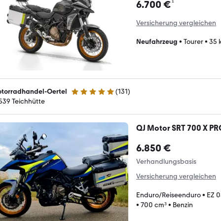
¹
6.700 €
Versicherung vergleichen
Neufahrzeug
•
Tourer
•
35 
torradhandel-Oertel
(
131
)
4.8 Sterne
539 Teichhütte
QJ Motor SRT 700 X PR
6.850 €
Verhandlungsbasis
Versicherung vergleichen
Enduro/Reiseenduro
•
EZ 
•
700 cm³
•
Benzin