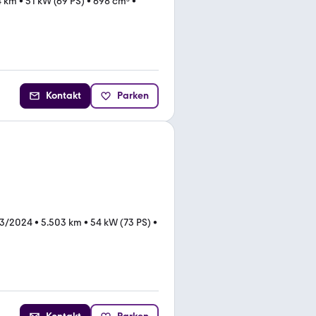
4 km
•
51 kW (69 PS)
•
698 cm³
•
Kontakt
Parken
03/2024
•
5.503 km
•
54 kW (73 PS)
•