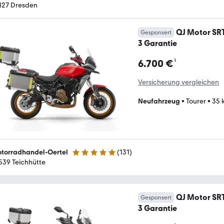
127 Dresden
QJ Motor SRT
Gesponsert
3 Garantie
¹
6.700 €
Versicherung vergleichen
Neufahrzeug
•
Tourer
•
35 
torradhandel-Oertel
(
131
)
4.8 Sterne
539 Teichhütte
QJ Motor SRT
Gesponsert
3 Garantie