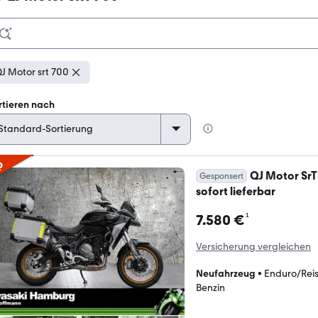
J Motor srt 700
rtieren nach
p
QJ Motor SrT 
Gesponsert
sofort lieferbar
¹
7.580 €
Versicherung vergleichen
Neufahrzeug
•
Enduro/Rei
Benzin