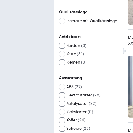
Qualitätssiegel
Inserate mit Qualitätssiegel
Antriebsart
Mo
37
Kardan
(
0
)
Kette
(
31
)
Riemen
(
0
)
Ausstattung
ABS
(
27
)
Elektrostarter
(
28
)
Katalysator
(
22
)
Kickstarter
(
0
)
Koffer
(
24
)
Scheibe
(
23
)
MR