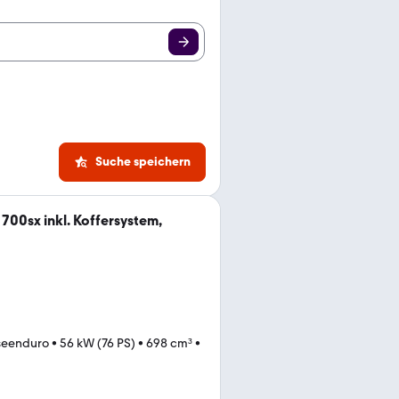
Suche speichern
700sx inkl. Koffersystem,
seenduro
•
56 kW (76 PS)
•
698 cm³
•