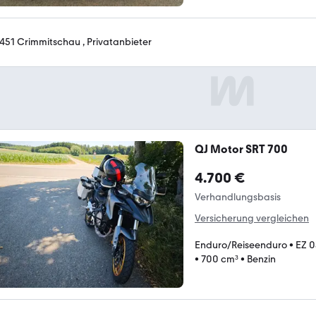
451 Crimmitschau , Privatanbieter
QJ Motor SRT 700
4.700 €
Verhandlungsbasis
Versicherung vergleichen
Enduro/Reiseenduro
•
EZ 
•
700 cm³
•
Benzin