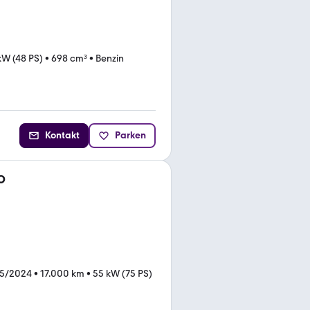
kW (48 PS)
•
698 cm³
•
Benzin
Kontakt
Parken
O
05/2024
•
17.000 km
•
55 kW (75 PS)