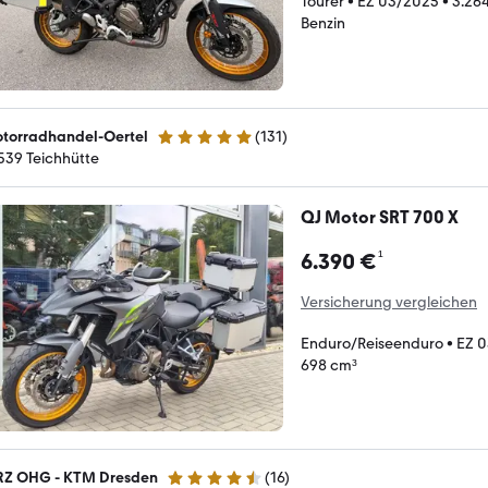
Tourer
•
EZ 03/2025
•
3.26
Benzin
torradhandel-Oertel
(
131
)
4.8 Sterne
539 Teichhütte
QJ Motor SRT 700 X
¹
6.390 €
Versicherung vergleichen
Enduro/Reiseenduro
•
EZ 
698 cm³
Z OHG - KTM Dresden
(
16
)
4.4 Sterne