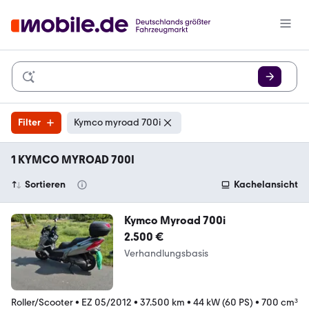
Filter
Kymco myroad 700i
1 KYMCO MYROAD 700I
Sortieren
Kachelansicht
Kymco Myroad 700i
2.500 €
Verhandlungsbasis
Roller/Scooter
•
EZ 05/2012
•
37.500 km
•
44 kW (60 PS)
•
700 cm³