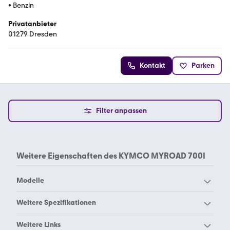
•
Benzin
Privatanbieter
01279 Dresden
Kontakt
Parken
Filter anpassen
Weitere Eigenschaften des
KYMCO MYROAD 700I
Modelle
Kymco Agility 125 S
Kymco Agility 125
Weitere Spezifikationen
Kymco Agility 50 Mofa
Kymco Agility 50 S
Kymco 125 dink
Kymco 125 grand dink
Weitere Links