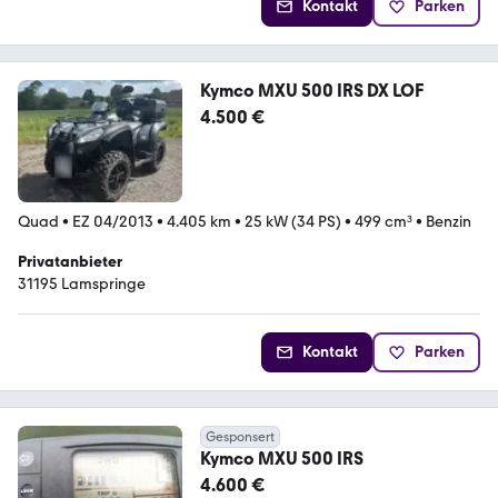
Kontakt
Parken
Kymco MXU 500 IRS DX LOF
4.500 €
Quad
•
EZ 04/2013
•
4.405 km
•
25 kW (34 PS)
•
499 cm³
•
Benzin
Privatanbieter
31195 Lamspringe
Kontakt
Parken
Gesponsert
Kymco MXU 500 IRS
4.600 €