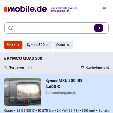
Filter
Kymco 500
Quad
6 KYMCO QUAD 500
Sortieren
Kachelansicht
Kymco MXU 500 IRS
4.600 €
Verhandlungsbasis
Quad
•
EZ 03/2017
•
10.570 km
•
24 kW (33 PS)
•
500 cm³
•
Benzin