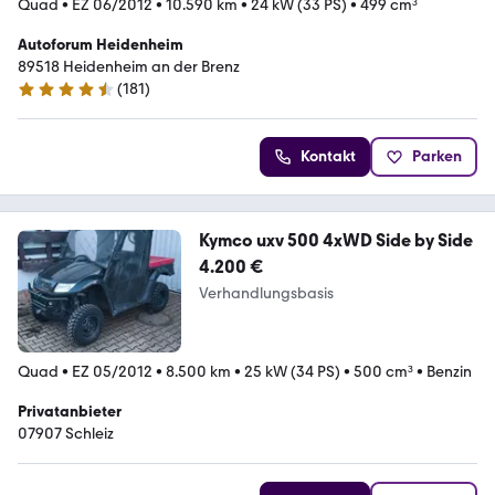
Quad
•
EZ 06/2012
•
10.590 km
•
24 kW (33 PS)
•
499 cm³
Autoforum Heidenheim
89518 Heidenheim an der Brenz
(
181
)
4.5 Sterne
Kontakt
Parken
Kymco uxv 500 4xWD Side by Side
4.200 €
Verhandlungsbasis
Quad
•
EZ 05/2012
•
8.500 km
•
25 kW (34 PS)
•
500 cm³
•
Benzin
Privatanbieter
07907 Schleiz