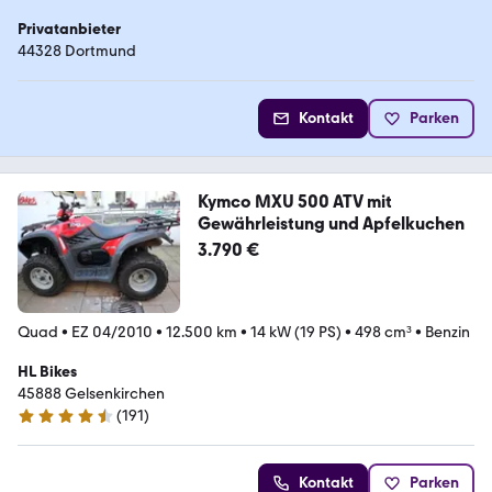
Privatanbieter
44328 Dortmund
Kontakt
Parken
Kymco MXU 500 ATV mit
Gewährleistung und Apfelkuchen
3.790 €
Quad
•
EZ 04/2010
•
12.500 km
•
14 kW (19 PS)
•
498 cm³
•
Benzin
HL Bikes
45888 Gelsenkirchen
(
191
)
4.6 Sterne
Kontakt
Parken