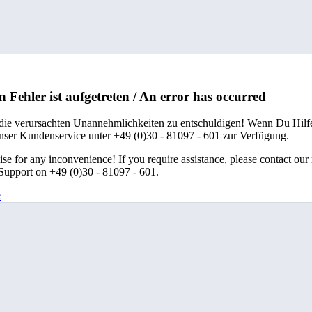
n Fehler ist aufgetreten / An error has occurred
 die verursachten Unannehmlichkeiten zu entschuldigen! Wenn Du Hilfe
unser Kundenservice unter +49 (0)30 - 81097 - 601 zur Verfügung.
se for any inconvenience! If you require assistance, please contact our
upport on +49 (0)30 - 81097 - 601.
e