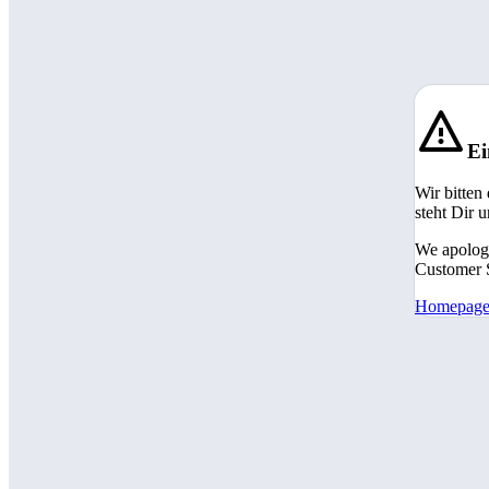
Ei
Wir bitten
steht Dir 
We apologi
Customer S
Homepag