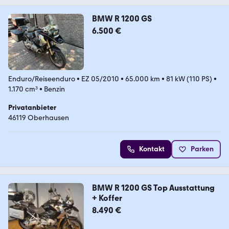
BMW R 1200 GS
6.500 €
Enduro/Reiseenduro
•
EZ 05/2010
•
65.000 km
•
81 kW (110 PS)
•
1.170 cm³
•
Benzin
Privatanbieter
46119 Oberhausen
Kontakt
Parken
BMW R 1200 GS Top Ausstattung
+ Koffer
8.490 €