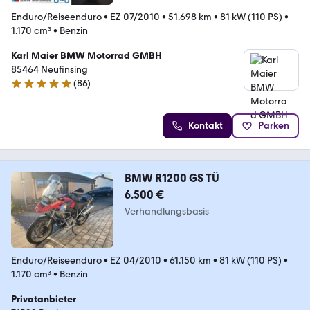
Enduro/Reiseenduro
•
EZ 07/2010
•
51.698 km
•
81 kW (110 PS)
•
1.170 cm³
•
Benzin
Karl Maier BMW Motorrad GMBH
85464 Neufinsing
(
86
)
4.9 Sterne
Kontakt
Parken
BMW R1200 GS TÜ
6.500 €
Verhandlungsbasis
Enduro/Reiseenduro
•
EZ 04/2010
•
61.150 km
•
81 kW (110 PS)
•
1.170 cm³
•
Benzin
Privatanbieter