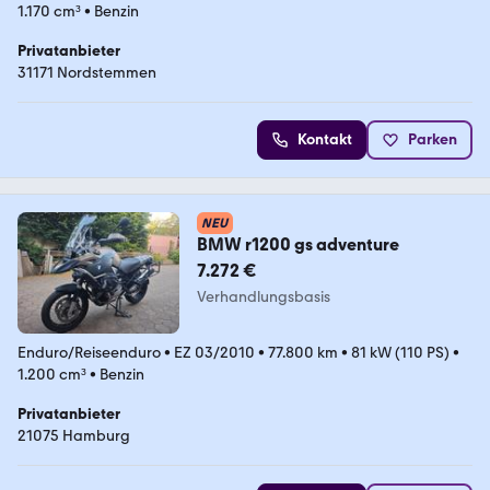
1.170 cm³
•
Benzin
Privatanbieter
31171 Nordstemmen
Kontakt
Parken
NEU
BMW r1200 gs adventure
7.272 €
Verhandlungsbasis
Enduro/Reiseenduro
•
EZ 03/2010
•
77.800 km
•
81 kW (110 PS)
•
1.200 cm³
•
Benzin
Privatanbieter
21075 Hamburg