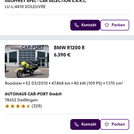
GEOFFREY APEL - CAR SELECTION S.A.R.L.
LU-L-4410 SOLEUVRE
Kontakt
Parken
BMW R1200 R
6.390 €
Roadster
•
EZ 03/2010
•
47.868 km
•
80 kW (109 PS)
•
1.170 cm³
AUTOHAUS CAR-PORT GmbH
78652 Deißlingen
(
328
)
4.5 Sterne
Kontakt
Parken