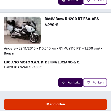
Kontakt
Parken
BMW Bmw R 1200 RT ESA-ABS
6.990 €
Andere
•
EZ 11/2010
•
110.340 km
•
81 kW (110 PS)
•
1.200 cm³
•
Benzin
LUCIANO MOTO S.A.S. DI DEFINA LUCIANO & C.
IT-12030 CASALGRASSO
Kontakt
Parken
Mehr laden