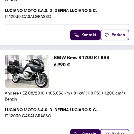
LUCIANO MOTO S.A.S. DI DEFINA LUCIANO & C.
IT-12030 CASALGRASSO
Kontakt
Parken
BMW Bmw R 1200 RT ABS
6.990 €
Andere
•
EZ 08/2010
•
103.036 km
•
81 kW (110 PS)
•
1.200 cm³
•
Benzin
LUCIANO MOTO S.A.S. DI DEFINA LUCIANO & C.
IT-12030 CASALGRASSO