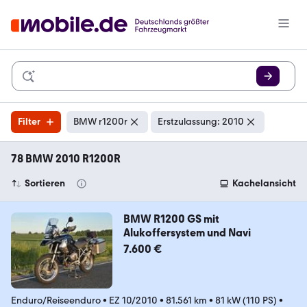
Filter
BMW r1200r
Erstzulassung: 2010
78 BMW 2010 R1200R
Sortieren
Kachelansicht
BMW R1200 GS mit
Alukoffersystem und Navi
7.600 €
Enduro/Reiseenduro
•
EZ 10/2010
•
81.561 km
•
81 kW (110 PS)
•