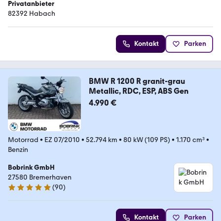
Privatanbieter
82392 Habach
Kontakt
Parken
BMW R 1200 R granit-grau
Metallic, RDC, ESP, ABS Gen
4.990 €
Motorrad
•
EZ 07/2010
•
52.794 km
•
80 kW (109 PS)
•
1.170 cm³
•
Benzin
Bobrink GmbH
27580 Bremerhaven
(
90
)
4.9 Sterne
Kontakt
Parken