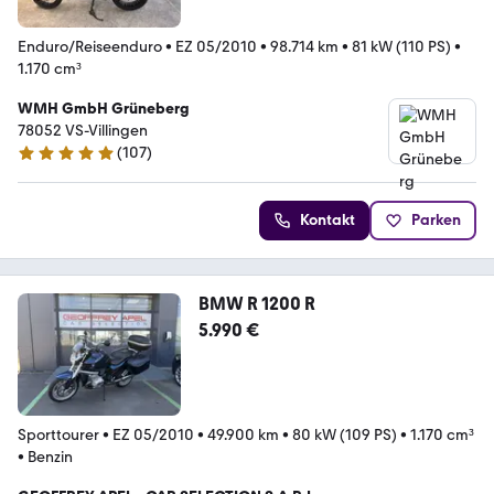
Enduro/Reiseenduro
•
EZ 05/2010
•
98.714 km
•
81 kW (110 PS)
•
1.170 cm³
WMH GmbH Grüneberg
78052 VS-Villingen
(
107
)
4.9 Sterne
Kontakt
Parken
BMW R 1200 R
5.990 €
Sporttourer
•
EZ 05/2010
•
49.900 km
•
80 kW (109 PS)
•
1.170 cm³
•
Benzin