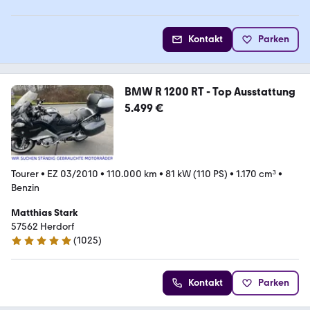
Kontakt
Parken
BMW R 1200 RT - Top Ausstattung
5.499 €
Tourer
•
EZ 03/2010
•
110.000 km
•
81 kW (110 PS)
•
1.170 cm³
•
Benzin
Matthias Stark
57562 Herdorf
(
1025
)
5 Sterne
Kontakt
Parken