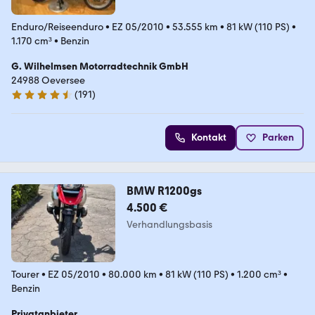
Enduro/Reiseenduro
•
EZ 05/2010
•
53.555 km
•
81 kW (110 PS)
•
1.170 cm³
•
Benzin
G. Wilhelmsen Motorradtechnik GmbH
24988 Oeversee
(
191
)
4.6 Sterne
Kontakt
Parken
BMW R1200gs
4.500 €
Verhandlungsbasis
Tourer
•
EZ 05/2010
•
80.000 km
•
81 kW (110 PS)
•
1.200 cm³
•
Benzin
Privatanbieter