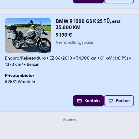
BMW R 1200 GS K 25 TÜ, erst
35.000 KM
9.190 €
Verhandlungsbasis
Enduro/Reiseenduro
•
EZ 06/2010
•
34.900 km
•
81 kW (110 PS)
•
1.170 cm³
•
Benzin
Privatanbieter
59581 Warstein
Kontakt
Parken