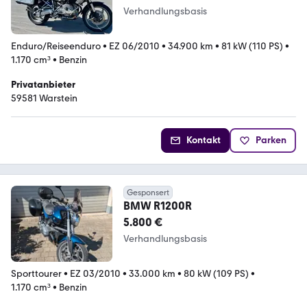
Verhandlungsbasis
Enduro/Reiseenduro
•
EZ 06/2010
•
34.900 km
•
81 kW (110 PS)
•
1.170 cm³
•
Benzin
Privatanbieter
59581 Warstein
Kontakt
Parken
Gesponsert
BMW R1200R
5.800 €
Verhandlungsbasis
Sporttourer
•
EZ 03/2010
•
33.000 km
•
80 kW (109 PS)
•
1.170 cm³
•
Benzin