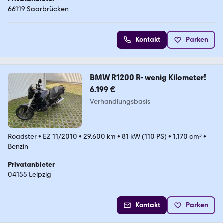
66119 Saarbrücken
Kontakt
Parken
BMW R1200 R- wenig Kilometer!
6.199 €
Verhandlungsbasis
Roadster
•
EZ 11/2010
•
29.600 km
•
81 kW (110 PS)
•
1.170 cm³
•
Benzin
Privatanbieter
04155 Leipzig
Kontakt
Parken