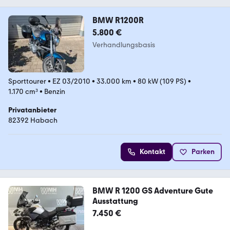
BMW R1200R
5.800 €
Verhandlungsbasis
Sporttourer
•
EZ 03/2010
•
33.000 km
•
80 kW (109 PS)
•
1.170 cm³
•
Benzin
Privatanbieter
82392 Habach
Kontakt
Parken
BMW R 1200 GS Adventure Gute
Ausstattung
7.450 €