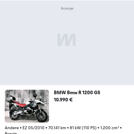
BMW Bmw R 1200 GS
10.990 €
Andere
•
EZ 05/2010
•
70.141 km
•
81 kW (110 PS)
•
1.200 cm³
•
Benzin