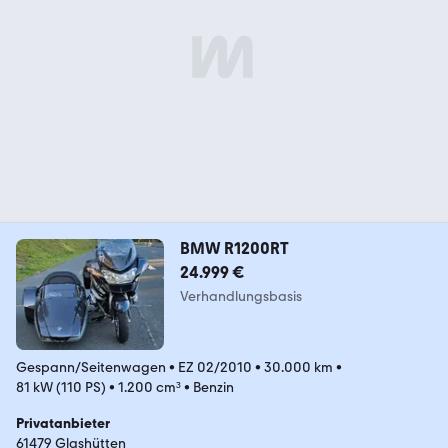
BMW R1200RT
24.999 €
Verhandlungsbasis
Gespann/Seitenwagen
•
EZ 02/2010
•
30.000 km
•
81 kW (110 PS)
•
1.200 cm³
•
Benzin
Privatanbieter
61479 Glashütten