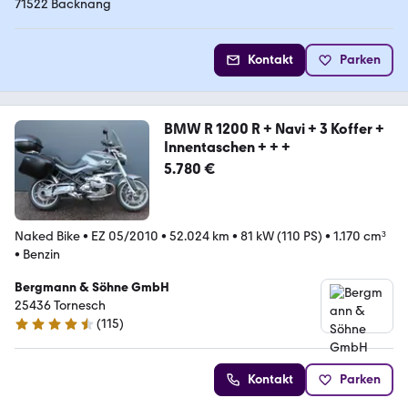
71522 Backnang
Kontakt
Parken
BMW R 1200 R + Navi + 3 Koffer +
Innentaschen + + +
5.780 €
Naked Bike
•
EZ 05/2010
•
52.024 km
•
81 kW (110 PS)
•
1.170 cm³
•
Benzin
Bergmann & Söhne GmbH
25436 Tornesch
(
115
)
4.7 Sterne
Kontakt
Parken