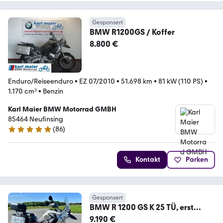
Gesponsert
BMW R1200GS / Koffer
8.800 €
Enduro/Reiseenduro
•
EZ 07/2010
•
51.698 km
•
81 kW (110 PS)
•
1.170 cm³
•
Benzin
Karl Maier BMW Motorrad GMBH
85464 Neufinsing
(
86
)
4.9 Sterne
Kontakt
Parken
Gesponsert
BMW R 1200 GS K 25 TÜ, erst
35.000 KM
9.190 €