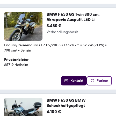
BMW F 650 GS Twin 800 cm,
Akrapovic Auspuff, LED Li
3.450 €
Verhandlungsbasis
Enduro/Reiseenduro
•
EZ 09/2008
•
17.324 km
•
52 kW (71 PS)
•
798 cm³
•
Benzin
Privatanbieter
65719 Hofheim
Kontakt
Parken
BMW F 650 GS BMW
Scheckheftgepflegt
4.100 €