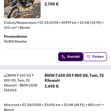
2.700 €
Enduro/Reiseenduro
•
EZ 03/2008
•
49.999 km
•
25 kW (34 PS)
•
652 cm³
•
Benzin
Privatanbieter
96484 Meeder
Kontakt
Parken
BMW F 650 GS F 800 GS, Twin, 35
Kilowatt
3.490 €
Motorrad
•
EZ 08/2008
•
39.000 km
•
35 kW (48 PS)
•
800 cm³
•
Benzin