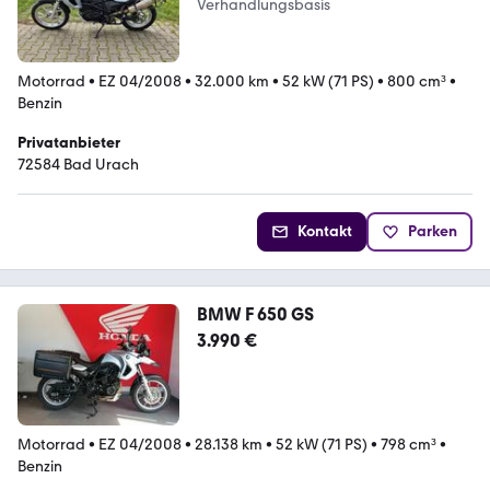
Verhandlungsbasis
Motorrad
•
EZ 04/2008
•
32.000 km
•
52 kW (71 PS)
•
800 cm³
•
Benzin
Privatanbieter
72584 Bad Urach
Kontakt
Parken
BMW F 650 GS
3.990 €
Motorrad
•
EZ 04/2008
•
28.138 km
•
52 kW (71 PS)
•
798 cm³
•
Benzin