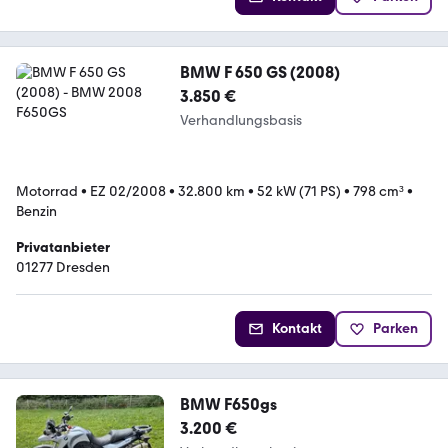
BMW F 650 GS (2008)
3.850 €
Verhandlungsbasis
Motorrad
•
EZ 02/2008
•
32.800 km
•
52 kW (71 PS)
•
798 cm³
•
Benzin
Privatanbieter
01277 Dresden
Kontakt
Parken
BMW F650gs
3.200 €