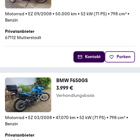
Motorrad
•
EZ 09/2008
•
50.000 km
•
52 kW (71 PS)
•
798 cm³
•
Benzin
Privatanbieter
67112 Mutterstadt
Kontakt
Parken
BMW F650GS
3.999 €
Verhandlungsbasis
Motorrad
•
EZ 03/2008
•
47.070 km
•
52 kW (71 PS)
•
798 cm³
•
Benzin
Privatanbieter