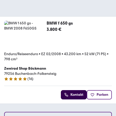
BMW f 650 gs
3.800 €
Enduro/Reiseenduro
•
EZ 02/2008
•
43.200 km
•
52 kW (71 PS)
•
798 cm³
Zweirad Shop Böckmann
79256 Buchenbach-Falkensteig
(
16
)
5 Sterne
Kontakt
Parken