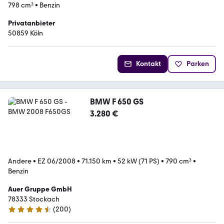
798 cm³
•
Benzin
Privatanbieter
50859 Köln
Kontakt
Parken
BMW F 650 GS
3.280 €
Andere
•
EZ 06/2008
•
71.150 km
•
52 kW (71 PS)
•
790 cm³
•
Benzin
Auer Gruppe GmbH
78333 Stockach
(
200
)
4.7 Sterne