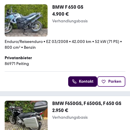
BMW F 650 GS
4.900 €
Verhandlungsbasis
Enduro/Reiseenduro
•
EZ 03/2008
•
42.000 km
•
52 kW (71 PS)
•
800 cm³
•
Benzin
Privatanbieter
86971 Peiting
Kontakt
Parken
BMW F650GS, F 650GS, F 650 GS
2.950 €
Verhandlungsbasis