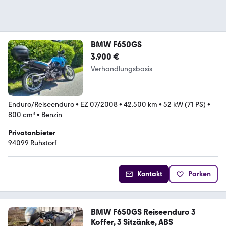
BMW F650GS
3.900 €
Verhandlungsbasis
Enduro/Reiseenduro
•
EZ 07/2008
•
42.500 km
•
52 kW (71 PS)
•
800 cm³
•
Benzin
Privatanbieter
94099 Ruhstorf
Kontakt
Parken
BMW F650GS Reiseenduro 3
Koffer, 3 Sitzänke, ABS