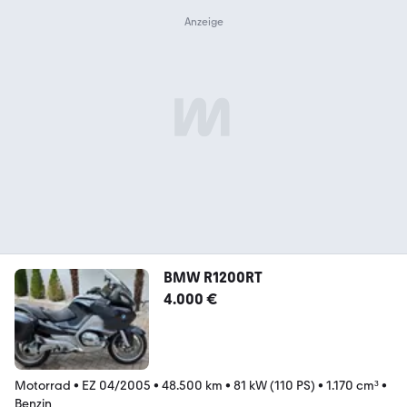
BMW R1200RT
4.000 €
Motorrad
•
EZ 04/2005
•
48.500 km
•
81 kW (110 PS)
•
1.170 cm³
•
Benzin