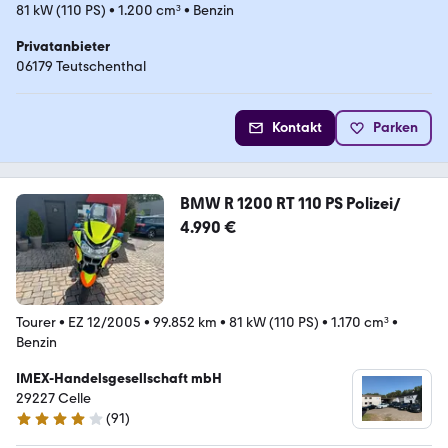
81 kW (110 PS)
•
1.200 cm³
•
Benzin
Privatanbieter
06179 Teutschenthal
Kontakt
Parken
BMW R 1200 RT 110 PS Polizei/
4.990 €
Tourer
•
EZ 12/2005
•
99.852 km
•
81 kW (110 PS)
•
1.170 cm³
•
Benzin
IMEX-Handelsgesellschaft mbH
29227 Celle
(
91
)
4.1 Sterne