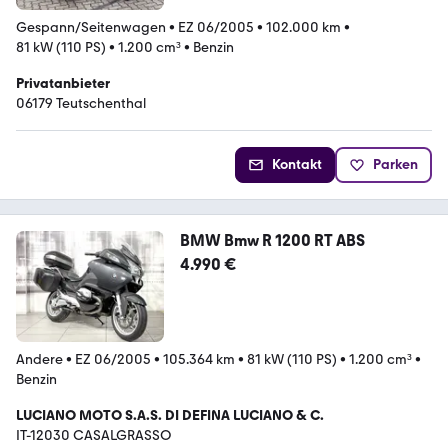
Gespann/Seitenwagen
•
EZ 06/2005
•
102.000 km
•
81 kW (110 PS)
•
1.200 cm³
•
Benzin
Privatanbieter
06179 Teutschenthal
Kontakt
Parken
BMW Bmw R 1200 RT ABS
4.990 €
Andere
•
EZ 06/2005
•
105.364 km
•
81 kW (110 PS)
•
1.200 cm³
•
Benzin
LUCIANO MOTO S.A.S. DI DEFINA LUCIANO & C.
IT-12030 CASALGRASSO