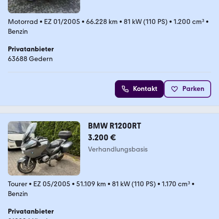
Motorrad
•
EZ 01/2005
•
66.228 km
•
81 kW (110 PS)
•
1.200 cm³
•
Benzin
Privatanbieter
63688 Gedern
Kontakt
Parken
BMW R1200RT
3.200 €
Verhandlungsbasis
Tourer
•
EZ 05/2005
•
51.109 km
•
81 kW (110 PS)
•
1.170 cm³
•
Benzin
Privatanbieter