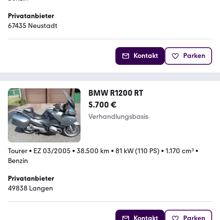
Privatanbieter
67435 Neustadt
Kontakt
Parken
BMW R1200 RT
5.700 €
Verhandlungsbasis
Tourer
•
EZ 03/2005
•
38.500 km
•
81 kW (110 PS)
•
1.170 cm³
•
Benzin
Privatanbieter
49838 Langen
Kontakt
Parken