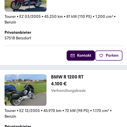
Tourer
•
EZ 03/2005
•
45.250 km
•
81 kW (110 PS)
•
1.200 cm³
•
Benzin
Privatanbieter
57518 Betzdorf
Kontakt
Parken
BMW R 1200 RT
4.100 €
Verhandlungsbasis
Tourer
•
EZ 12/2005
•
45.970 km
•
72 kW (98 PS)
•
1.170 cm³
•
Benzin
Privatanbieter