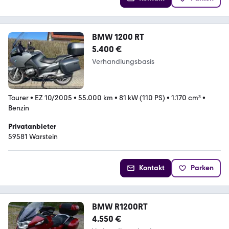
BMW 1200 RT
5.400 €
Verhandlungsbasis
Tourer
•
EZ 10/2005
•
55.000 km
•
81 kW (110 PS)
•
1.170 cm³
•
Benzin
Privatanbieter
59581 Warstein
Kontakt
Parken
BMW R1200RT
4.550 €