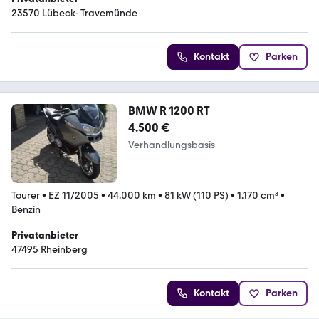
23570 Lübeck- Travemünde
Kontakt
Parken
BMW R 1200 RT
4.500 €
Verhandlungsbasis
Tourer
•
EZ 11/2005
•
44.000 km
•
81 kW (110 PS)
•
1.170 cm³
•
Benzin
Privatanbieter
47495 Rheinberg
Kontakt
Parken