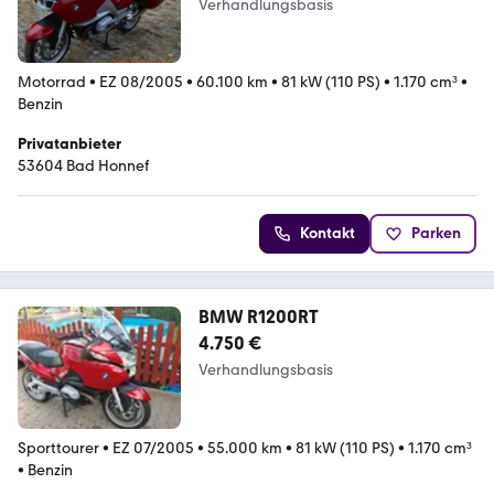
Verhandlungsbasis
Motorrad
•
EZ 08/2005
•
60.100 km
•
81 kW (110 PS)
•
1.170 cm³
•
Benzin
Privatanbieter
53604 Bad Honnef
Kontakt
Parken
BMW R1200RT
4.750 €
Verhandlungsbasis
Sporttourer
•
EZ 07/2005
•
55.000 km
•
81 kW (110 PS)
•
1.170 cm³
•
Benzin