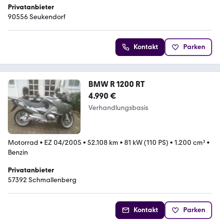
Privatanbieter
90556 Seukendorf
Kontakt
Parken
BMW R 1200 RT
4.990 €
Verhandlungsbasis
Motorrad
•
EZ 04/2005
•
52.108 km
•
81 kW (110 PS)
•
1.200 cm³
•
Benzin
Privatanbieter
57392 Schmallenberg
Kontakt
Parken