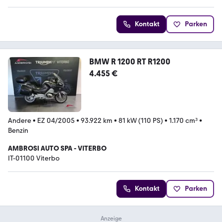
Kontakt
Parken
BMW R 1200 RT R1200
4.455 €
Andere
•
EZ 04/2005
•
93.922 km
•
81 kW (110 PS)
•
1.170 cm³
•
Benzin
AMBROSI AUTO SPA - VITERBO
IT-01100 Viterbo
Kontakt
Parken