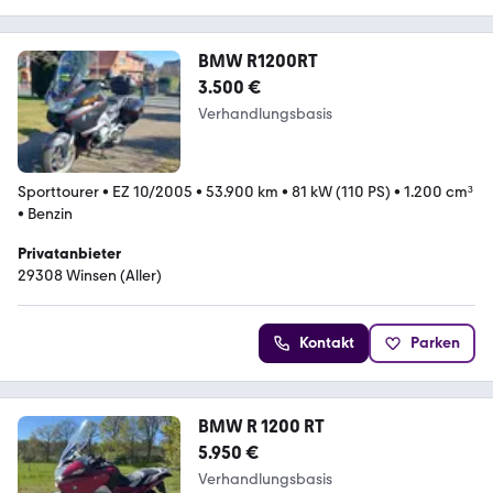
BMW R1200RT
3.500 €
Verhandlungsbasis
Sporttourer
•
EZ 10/2005
•
53.900 km
•
81 kW (110 PS)
•
1.200 cm³
•
Benzin
Privatanbieter
29308 Winsen (Aller)
Kontakt
Parken
BMW R 1200 RT
5.950 €
Verhandlungsbasis