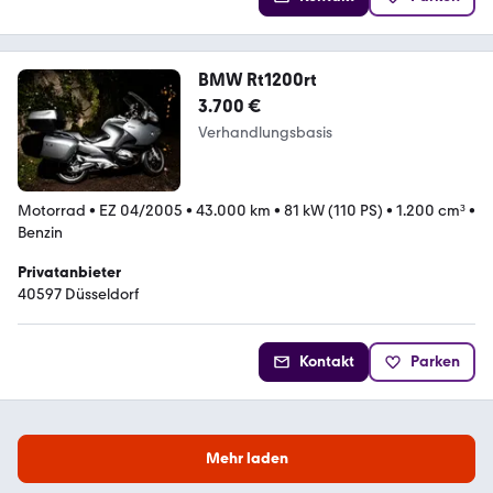
BMW Rt1200rt
3.700 €
Verhandlungsbasis
Motorrad
•
EZ 04/2005
•
43.000 km
•
81 kW (110 PS)
•
1.200 cm³
•
Benzin
Privatanbieter
40597 Düsseldorf
Kontakt
Parken
Mehr laden