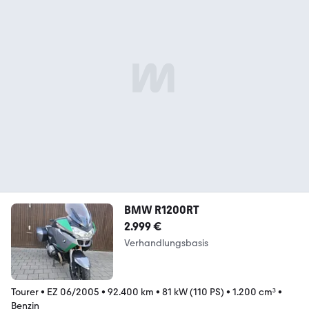
BMW R1200RT
2.999 €
Verhandlungsbasis
Tourer
•
EZ 06/2005
•
92.400 km
•
81 kW (110 PS)
•
1.200 cm³
•
Benzin