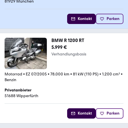
81929 München
Kontakt
Parken
BMW R 1200 RT
5.999 €
Verhandlungsbasis
Motorrad
•
EZ 07/2005
•
78.000 km
•
81 kW (110 PS)
•
1.200 cm³
•
Benzin
Privatanbieter
51688 Wipperfürth
Kontakt
Parken