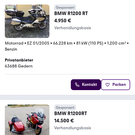
Gesponsert
BMW R1200 RT
4.950 €
Verhandlungsbasis
Motorrad
•
EZ 01/2005
•
66.228 km
•
81 kW (110 PS)
•
1.200 cm³
•
Benzin
Privatanbieter
63688 Gedern
Kontakt
Parken
Gesponsert
BMW R1200RT
14.500 €
Verhandlungsbasis