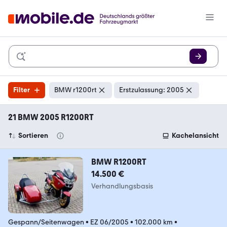
Filter
BMW r1200rt
Erstzulassung: 2005
21 BMW 2005 R1200RT
Sortieren
Kachelansicht
BMW R1200RT
14.500 €
Verhandlungsbasis
Gespann/Seitenwagen
•
EZ 06/2005
•
102.000 km
•