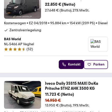
22.850 € (Netto)
27.648 € (Brutto)
21% MwSt.
Kastenwagen
•
EZ 04/2018
•
95.884 km
•
154 kW (209 PS)
•
Diesel
Zentralverriegelung
BAS World
NL-5466 AP Veghel
(
52
)
4.7 Sterne
Kontakt
Parken
Iveco Daily 35S15 MAXI DoKa
Pritsche STHZ AHK 3500 KG
11.723 € (Netto)
14.950 €
13.950 € (Brutto)
19% MwSt.