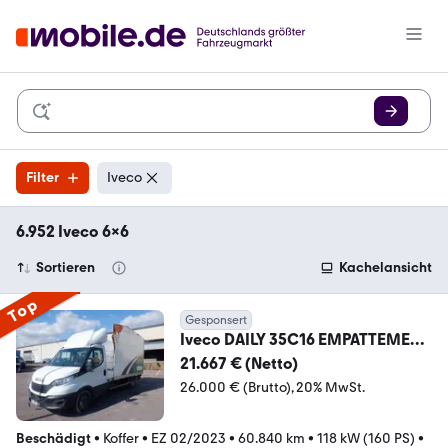
Filter
Iveco
6.952 Iveco 6x6
Sortieren
Kachelansicht
Top
Gesponsert
Iveco DAILY 35C16 EMPATTEMENT
3000
21.667 € (Netto)
26.000 € (Brutto)
20% MwSt.
Beschädigt
•
Koffer
•
EZ 02/2023
•
60.840 km
•
118 kW (160 PS)
•