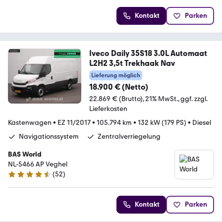
Kontakt
Parken
Iveco Daily 35S18 3.0L Automaat
L2H2 3,5t Trekhaak Nav
Lieferung möglich
18.900 € (Netto)
22.869 € (Brutto)
21% MwSt.
ggf. zzgl.
Lieferkosten
Kastenwagen
•
EZ 11/2017
•
105.794 km
•
132 kW (179 PS)
•
Diesel
Navigationssystem
Zentralverriegelung
BAS World
NL-5466 AP Veghel
(
52
)
4.7 Sterne
Kontakt
Parken