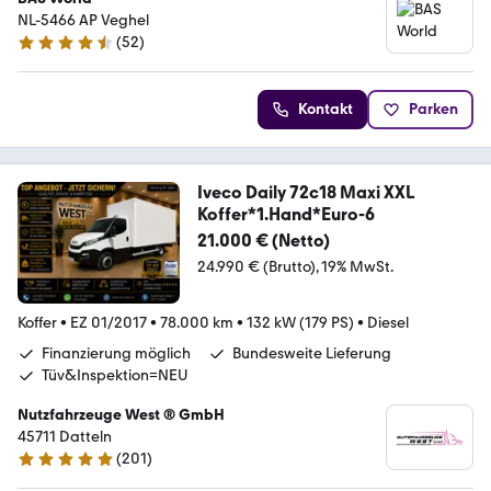
NL-5466 AP Veghel
(
52
)
4.7 Sterne
Kontakt
Parken
Iveco Daily 72c18 Maxi XXL
Koffer*1.Hand*Euro-6
21.000 € (Netto)
24.990 € (Brutto)
19% MwSt.
Koffer
•
EZ 01/2017
•
78.000 km
•
132 kW (179 PS)
•
Diesel
Finanzierung möglich
Bundesweite Lieferung
Tüv&Inspektion=NEU
Nutzfahrzeuge West ® GmbH
45711 Datteln
(
201
)
4.9 Sterne