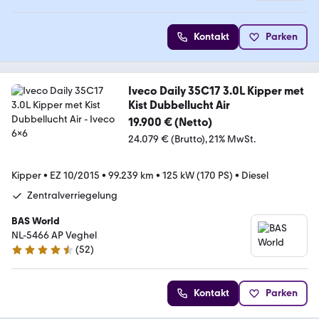
Kontakt
Parken
Iveco Daily 35C17 3.0L Kipper met
Kist Dubbellucht Air
19.900 € (Netto)
24.079 € (Brutto)
21% MwSt.
Kipper
•
EZ 10/2015
•
99.239 km
•
125 kW (170 PS)
•
Diesel
Zentralverriegelung
BAS World
NL-5466 AP Veghel
(
52
)
4.7 Sterne
Kontakt
Parken