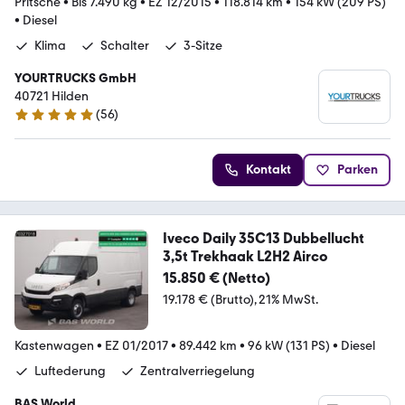
Pritsche
•
Bis 7.490 kg
•
EZ 12/2015
•
118.814 km
•
154 kW (209 PS)
•
Diesel
Klima
Schalter
3-Sitze
YOURTRUCKS GmbH
40721 Hilden
(
56
)
5 Sterne
Kontakt
Parken
Iveco Daily 35C13 Dubbellucht
3,5t Trekhaak L2H2 Airco
15.850 € (Netto)
19.178 € (Brutto)
21% MwSt.
Kastenwagen
•
EZ 01/2017
•
89.442 km
•
96 kW (131 PS)
•
Diesel
Luftederung
Zentralverriegelung
BAS World