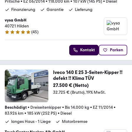
Pritsche
•
EZ 06/2014
•
118.000 km
•
107 kW (145 PS)
•
Diesel
Finanzierung
Garantie
Lieferung
vysa GmbH
40721 Hilden
(
45
)
4.9 Sterne
Kontakt
Parken
Iveco 140 E 25 3-Seiten-Kipper !!
defekt !! Klima TÜV
27.500 € (Netto)
32.725 € (Brutto)
19% MwSt.
Beschädigt
•
Dreiseitenkipper
•
Bis 14.000 kg
•
EZ 11/2014
•
83.926 km
•
185 kW (252 PS)
•
Diesel
langes Haus - 1 Liege
Motorbremse