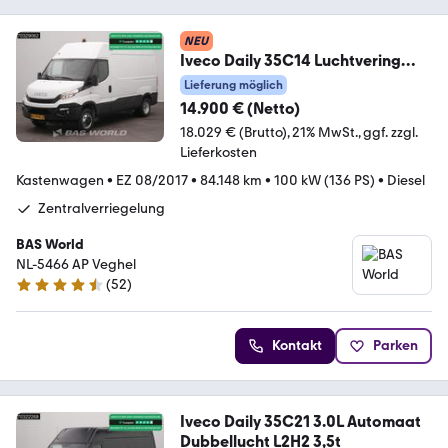
NEU
Iveco Daily 35C14 Luchtvering
Euro6 Trekhaak Dubbelluc
Lieferung möglich
14.900 € (Netto)
18.029 € (Brutto)
21% MwSt.
ggf. zzgl.
Lieferkosten
Kastenwagen
•
EZ 08/2017
•
84.148 km
•
100 kW (136 PS)
•
Diesel
Zentralverriegelung
BAS World
NL-5466 AP Veghel
(
52
)
4.7 Sterne
Kontakt
Parken
Iveco Daily 35C21 3.0L Automaat
Dubbellucht L2H2 3,5t