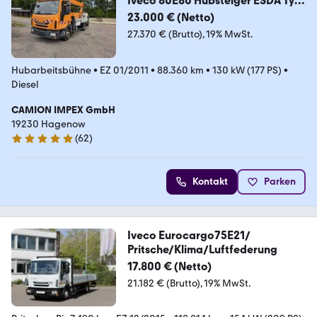
Iveco 80E80 Hubsteiger ESDA Typ
TG 1800
23.000 € (Netto)
27.370 € (Brutto)
19% MwSt.
Hubarbeitsbühne
•
EZ 01/2011
•
88.360 km
•
130 kW (177 PS)
•
Diesel
CAMION IMPEX GmbH
19230 Hagenow
(
62
)
5 Sterne
Kontakt
Parken
Iveco Eurocargo75E21/
Pritsche/Klima/Luftfederung
17.800 € (Netto)
21.182 € (Brutto)
19% MwSt.