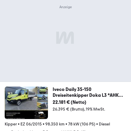
Iveco Daily 35-150
Dreiseitenkipper Doka L3 *AHK
3,5*
22.181 € (Netto)
26.395 € (Brutto)
19% MwSt.
Kipper
•
EZ 06/2015
•
98.350 km
•
78 kW (106 PS)
•
Diesel