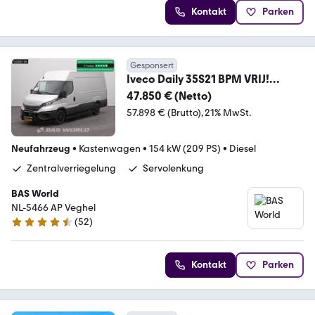
Kontakt
Parken
Gesponsert
Iveco Daily 35S21 BPM VRIJ!
Automaat Black Edition 202
47.850 € (Netto)
57.898 € (Brutto)
21% MwSt.
Neufahrzeug
•
Kastenwagen
•
154 kW (209 PS)
•
Diesel
Zentralverriegelung
Servolenkung
BAS World
NL-5466 AP Veghel
(
52
)
4.7 Sterne
Kontakt
Parken