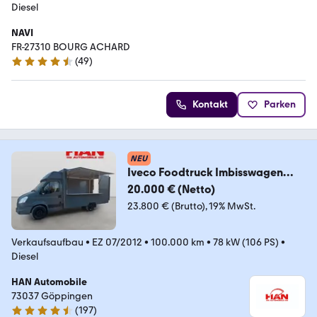
Diesel
NAVI
FR-27310 BOURG ACHARD
(
49
)
4.5 Sterne
Kontakt
Parken
NEU
Iveco Foodtruck Imbisswagen
Verkaufswagen
20.000 € (Netto)
23.800 € (Brutto)
19% MwSt.
Verkaufsaufbau
•
EZ 07/2012
•
100.000 km
•
78 kW (106 PS)
•
Diesel
HAN Automobile
73037 Göppingen
(
197
)
4.7 Sterne