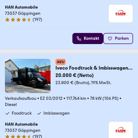
HAN Automobile
73037 Göppingen
(
197
)
4.7 Sterne
Kontakt
Parken
NEU
Iveco Foodtruck & Imbisswagen &
Verkaufswagen
20.000 € (Netto)
23.800 € (Brutto)
19% MwSt.
Verkaufsaufbau
•
EZ 03/2012
•
117.764 km
•
78 kW (106 PS)
•
Diesel
Foodtruck
Imbisswagen
HAN Automobile
73037 Göppingen
(
197
)