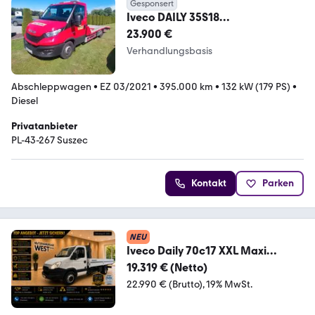
Gesponsert
Iveco DAILY 35S18
Abschleppwagen Klima
23.900 €
Verhandlungsbasis
Abschleppwagen
•
EZ 03/2021
•
395.000 km
•
132 kW (179 PS)
•
Diesel
Privatanbieter
PL-43-267 Suszec
Kontakt
Parken
NEU
Iveco Daily 70c17 XXL Maxi
Pritsche 5.200mm*Kran 1T*
19.319 € (Netto)
22.990 € (Brutto)
19% MwSt.