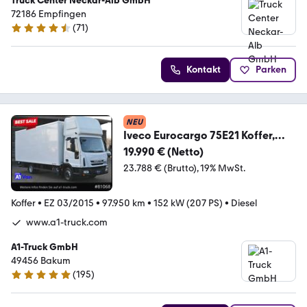
Truck Center Neckar-Alb GmbH
72186 Empfingen
(
71
)
4.7 Sterne
Kontakt
Parken
NEU
Iveco Eurocargo 75E21 Koffer,
Topsleeper, Luftfederung
19.990 € (Netto)
23.788 € (Brutto)
19% MwSt.
Koffer
•
EZ 03/2015
•
97.950 km
•
152 kW (207 PS)
•
Diesel
www.a1-truck.com
A1-Truck GmbH
49456 Bakum
(
195
)
4.8 Sterne