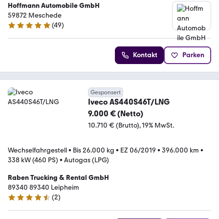
Hoffmann Automobile GmbH
59872 Meschede
(
49
)
4.9 Sterne
Kontakt
Parken
Gesponsert
Iveco AS440S46T/LNG
9.000 € (Netto)
10.710 € (Brutto)
19% MwSt.
Wechselfahrgestell
•
Bis 26.000 kg
•
EZ 06/2019
•
396.000 km
•
338 kW (460 PS)
•
Autogas (LPG)
Raben Trucking & Rental GmbH
89340 89340 Leipheim
(
2
)
4.5 Sterne