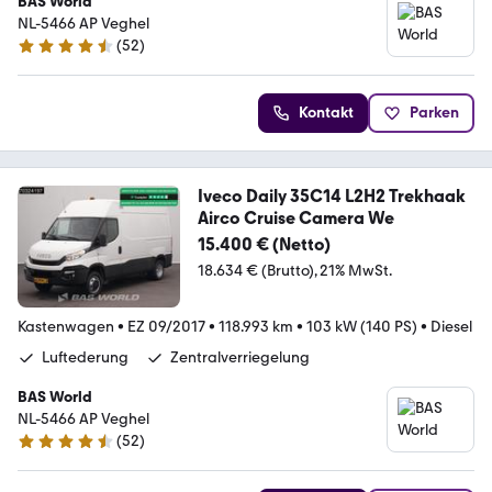
BAS World
NL-5466 AP Veghel
(
52
)
4.7 Sterne
Kontakt
Parken
Iveco Daily 35C14 L2H2 Trekhaak
Airco Cruise Camera We
15.400 € (Netto)
18.634 € (Brutto)
21% MwSt.
Kastenwagen
•
EZ 09/2017
•
118.993 km
•
103 kW (140 PS)
•
Diesel
Luftederung
Zentralverriegelung
BAS World
NL-5466 AP Veghel
(
52
)
4.7 Sterne