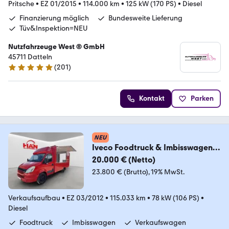
Pritsche
•
EZ 01/2015
•
114.000 km
•
125 kW (170 PS)
•
Diesel
Finanzierung möglich
Bundesweite Lieferung
Tüv&Inspektion=NEU
Nutzfahrzeuge West ® GmbH
45711 Datteln
(
201
)
4.9 Sterne
Kontakt
Parken
NEU
Iveco Foodtruck & Imbisswagen &
Verkaufswagen
20.000 € (Netto)
23.800 € (Brutto)
19% MwSt.
Verkaufsaufbau
•
EZ 03/2012
•
115.033 km
•
78 kW (106 PS)
•
Diesel
Foodtruck
Imbisswagen
Verkaufswagen