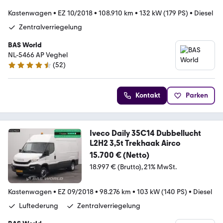
Kastenwagen
•
EZ 10/2018
•
108.910 km
•
132 kW (179 PS)
•
Diesel
Zentralverriegelung
BAS World
NL-5466 AP Veghel
(
52
)
4.7 Sterne
Kontakt
Parken
Iveco Daily 35C14 Dubbellucht
L2H2 3,5t Trekhaak Airco
15.700 € (Netto)
18.997 € (Brutto)
21% MwSt.
Kastenwagen
•
EZ 09/2018
•
98.276 km
•
103 kW (140 PS)
•
Diesel
Luftederung
Zentralverriegelung