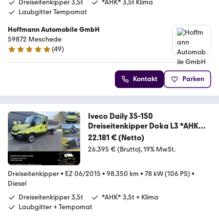
Dreiseitenkipper 3,5t
*AHK* 3,5t Klima
Laubgitter Tempomat
Hoffmann Automobile GmbH
59872 Meschede
(
49
)
4.9 Sterne
Kontakt
Parken
Iveco Daily 35-150
Dreiseitenkipper Doka L3 *AHK
3,5T*
22.181 € (Netto)
26.395 € (Brutto)
19% MwSt.
Dreiseitenkipper
•
EZ 06/2015
•
98.350 km
•
78 kW (106 PS)
•
Diesel
Dreiseitenkipper 3,5t
*AHK* 3,5t + Klima
Laubgitter + Tempomat