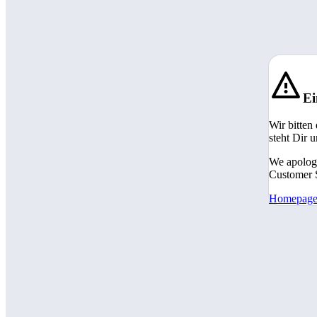
Ei
Wir bitten
steht Dir 
We apologi
Customer S
Homepag