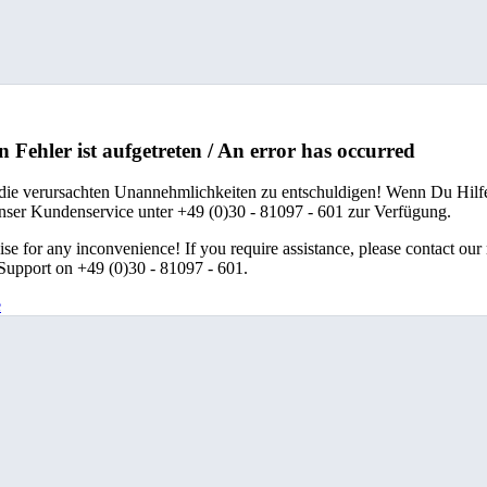
n Fehler ist aufgetreten / An error has occurred
 die verursachten Unannehmlichkeiten zu entschuldigen! Wenn Du Hilfe
unser Kundenservice unter +49 (0)30 - 81097 - 601 zur Verfügung.
se for any inconvenience! If you require assistance, please contact our
upport on +49 (0)30 - 81097 - 601.
e