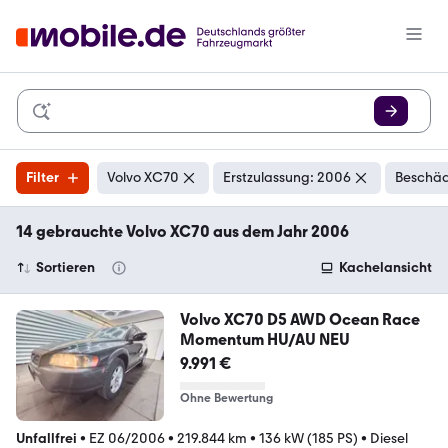
Filter
Volvo XC70
Erstzulassung: 2006
Beschäd
14 gebrauchte Volvo XC70 aus dem Jahr 2006
Sortieren
Kachelansicht
Volvo XC70 D5 AWD Ocean Race
Momentum HU/AU NEU
9.991 €
Ohne Bewertung
Unfallfrei
•
EZ 06/2006
•
219.844 km
•
136 kW (185 PS)
•
Diesel