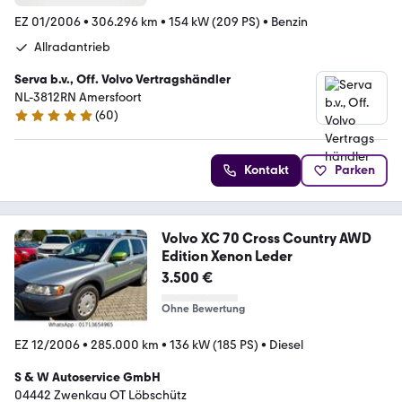
EZ 01/2006
•
306.296 km
•
154 kW (209 PS)
•
Benzin
Allradantrieb
Serva b.v., Off. Volvo Vertragshändler
NL-3812RN Amersfoort
(
60
)
4.9 Sterne
Kontakt
Parken
Volvo XC 70 Cross Country AWD
Edition Xenon Leder
3.500 €
Ohne Bewertung
EZ 12/2006
•
285.000 km
•
136 kW (185 PS)
•
Diesel
S & W Autoservice GmbH
04442 Zwenkau OT Löbschütz