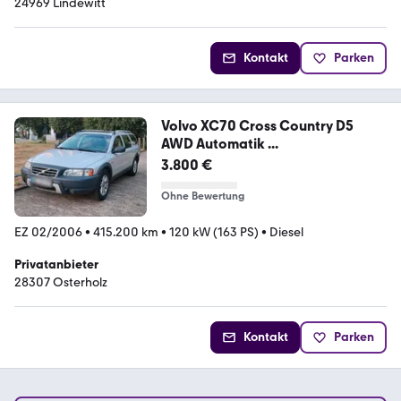
24969 Lindewitt
Kontakt
Parken
Volvo XC70 Cross Country D5
AWD Automatik ...
3.800 €
Ohne Bewertung
EZ 02/2006
•
415.200 km
•
120 kW (163 PS)
•
Diesel
Privatanbieter
28307 Osterholz
Kontakt
Parken