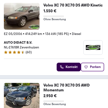
Volvo XC 70 XC70 D5 AWD Kinetic
1.550 €
Ohne Bewertung
EZ 05/2006
•
414.249 km
•
136 kW (185 PS)
•
Diesel
AUTO DIDACT B.V.
NL-2761BR Zevenhuizen
(
60
)
4.6 Sterne
Kontakt
Parken
Volvo XC 70 XC70 D5 AWD
Momentum
2.950 €
Ohne Bewertung