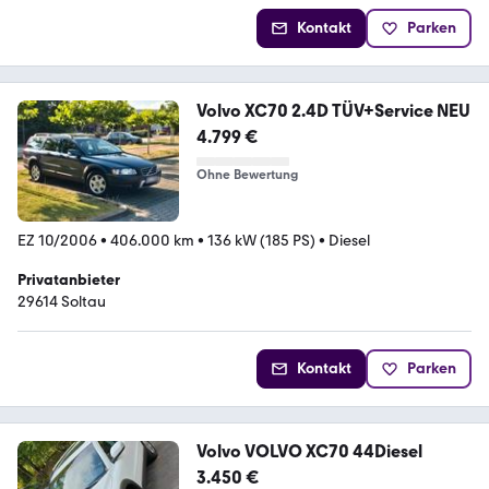
Kontakt
Parken
Volvo XC70 2.4D TÜV+Service NEU
4.799 €
Ohne Bewertung
EZ 10/2006
•
406.000 km
•
136 kW (185 PS)
•
Diesel
Privatanbieter
29614 Soltau
Kontakt
Parken
Volvo VOLVO XC70 44Diesel
3.450 €