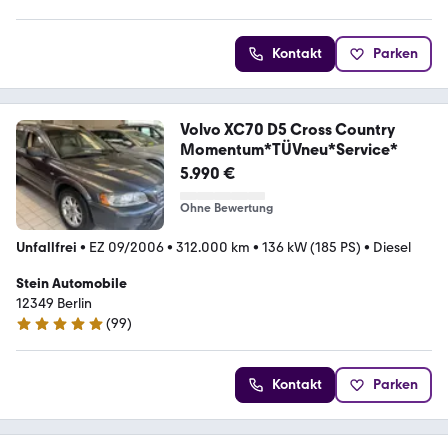
Kontakt
Parken
Volvo XC70 D5 Cross Country
Momentum*TÜVneu*Service*
5.990 €
Ohne Bewertung
Unfallfrei
•
EZ 09/2006
•
312.000 km
•
136 kW (185 PS)
•
Diesel
Stein Automobile
12349 Berlin
(
99
)
4.8 Sterne
Kontakt
Parken