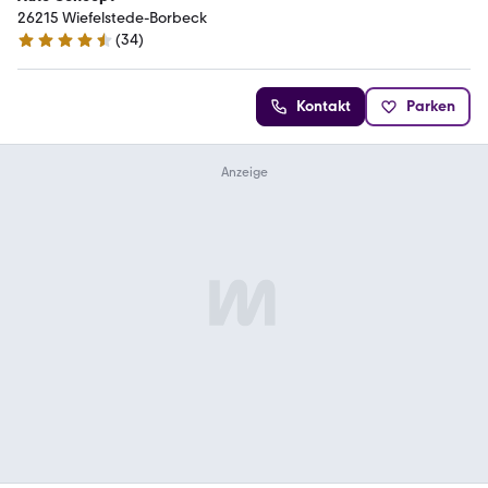
26215 Wiefelstede-Borbeck
(
34
)
4.7 Sterne
Kontakt
Parken