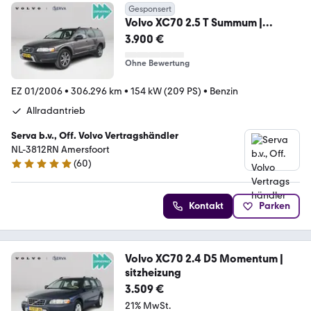
Gesponsert
Volvo XC70 2.5 T Summum |
sitzheizung | Schuif-/kantel
3.900 €
Ohne Bewertung
EZ 01/2006
•
306.296 km
•
154 kW (209 PS)
•
Benzin
Allradantrieb
Serva b.v., Off. Volvo Vertragshändler
NL-3812RN Amersfoort
(
60
)
4.9 Sterne
Kontakt
Parken
Volvo XC70 2.4 D5 Momentum |
sitzheizung
3.509 €
21% MwSt.