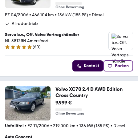
Ohne Bewertung
EZ 04/2006
•
466.104 km
•
136 kW (185 PS)
•
Diesel
Allradantrieb
Serva b.v., Off. Volvo Vertragshändler
NL-3812RN Amersfoort
(
60
)
4.9 Sterne
Kontakt
Parken
Volvo XC70 2.4 D AWD Edition
Cross Country
9.999 €
Ohne Bewertung
Unfallfrei
•
EZ 11/2006
•
219.000 km
•
136 kW (185 PS)
•
Diesel
Auto Concept