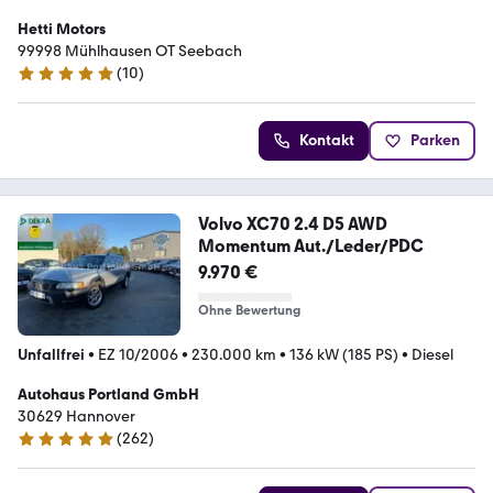
Hetti Motors
99998 Mühlhausen OT Seebach
(
10
)
5 Sterne
Kontakt
Parken
Volvo XC70 2.4 D5 AWD
Momentum Aut./Leder/PDC
9.970 €
Ohne Bewertung
Unfallfrei
•
EZ 10/2006
•
230.000 km
•
136 kW (185 PS)
•
Diesel
Autohaus Portland GmbH
30629 Hannover
(
262
)
4.8 Sterne