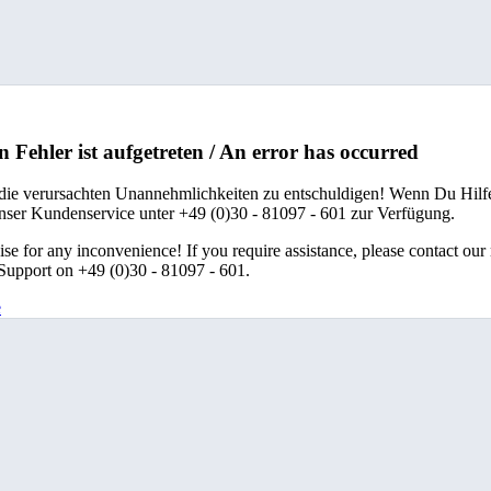
n Fehler ist aufgetreten / An error has occurred
 die verursachten Unannehmlichkeiten zu entschuldigen! Wenn Du Hilfe
unser Kundenservice unter +49 (0)30 - 81097 - 601 zur Verfügung.
se for any inconvenience! If you require assistance, please contact our
upport on +49 (0)30 - 81097 - 601.
e