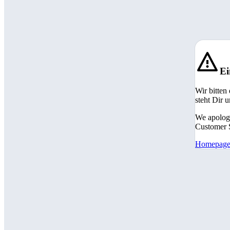
Ei
Wir bitten
steht Dir 
We apologi
Customer S
Homepag