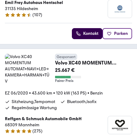
Emil Frey Autohaus Hentschel
31135 Hildesheim
(
107
)
4.6 Sterne
Kontakt
Parken
Gesponsert
Volvo XC40 MOMENTUM
AUTOMAT+NAVI+LED+KAMERA+
25.667 €
HARMAN+TÜV
Fairer Preis
EZ 06/2020
•
43.600 km
•
120 kW (163 PS)
•
Benzin
Sitzheizung,Tempomat
Bluetooth,Isofix
Regelmässige Wartung
Reffgen & Schmuck Automobile GmbH
68309 Mannheim
(
275
)
4.8 Sterne