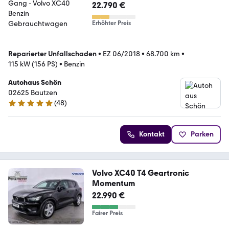
22.790 €
Erhöhter Preis
Reparierter Unfallschaden
•
EZ 06/2018
•
68.700 km
•
115 kW (156 PS)
•
Benzin
Autohaus Schön
02625 Bautzen
(
48
)
4.9 Sterne
Kontakt
Parken
Volvo XC40 T4 Geartronic
Momentum
22.990 €
Fairer Preis