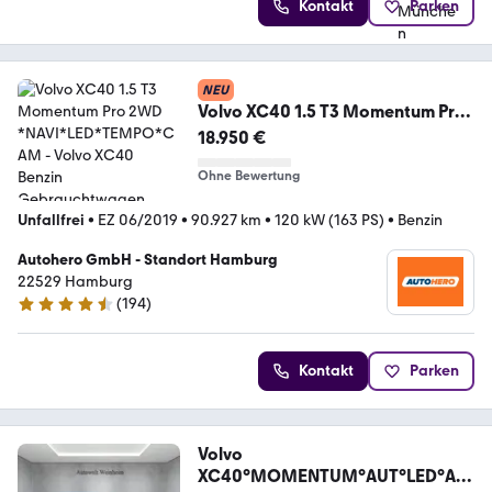
Kontakt
Parken
NEU
Volvo XC40 1.5 T3 Momentum Pro
2WD *NAVI*LED*TEMPO*CAM
18.950 €
Ohne Bewertung
Unfallfrei
•
EZ 06/2019
•
90.927 km
•
120 kW (163 PS)
•
Benzin
Autohero GmbH - Standort Hamburg
22529 Hamburg
(
194
)
4.6 Sterne
Kontakt
Parken
Volvo
XC40°MOMENTUM°AUT°LED°AH