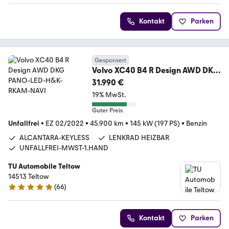
Kontakt
Parken
Gesponsert
Volvo XC40 B4 R Design AWD DKG
PANO-LED-H&K-RKAM-NAVI
31.990 €
19% MwSt.
Guter Preis
Unfallfrei
•
EZ 02/2022
•
45.900 km
•
145 kW (197 PS)
•
Benzin
ALCANTARA-KEYLESS
LENKRAD HEIZBAR
UNFALLFREI-MWST-1.HAND
TU Automobile Teltow
14513 Teltow
(
66
)
4.8 Sterne
Kontakt
Parken