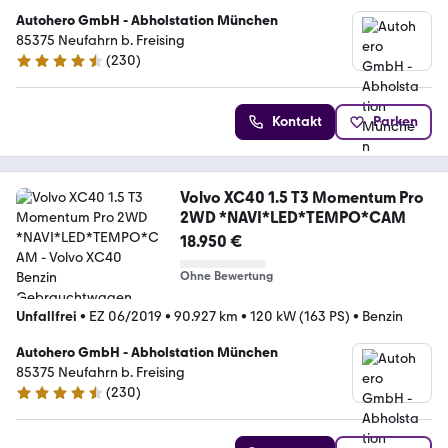
Autohero GmbH - Abholstation München
85375 Neufahrn b. Freising
(
230
)
4.4 Sterne
Kontakt
Parken
Volvo XC40 1.5 T3 Momentum Pro
2WD *NAVI*LED*TEMPO*CAM
18.950 €
Ohne Bewertung
Unfallfrei
•
EZ 06/2019
•
90.927 km
•
120 kW (163 PS)
•
Benzin
Autohero GmbH - Abholstation München
85375 Neufahrn b. Freising
(
230
)
4.4 Sterne