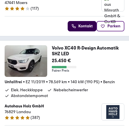
47441 Moers
(
117
)
4.1 Sterne
Kontakt
Parken
Volvo XC40 R-Design Automatik
SHZ LED
25.450 €
Fairer Preis
Unfallfrei
•
EZ 11/2019
•
78.569 km
•
140 kW (190 PS)
•
Benzin
Elek. Heckklappe
Nebelscheinwerfer
Abstandstempomat
Autohaus Holz GmbH
76829 Landau
(
387
)
4.8 Sterne