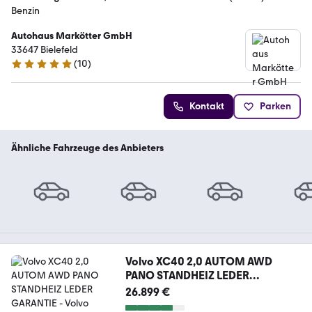
Benzin
Autohaus Markötter GmbH
33647 Bielefeld
(
10
)
5 Sterne
Kontakt
Parken
Ähnliche Fahrzeuge des Anbieters
Volvo XC40 2,0 AUTOM AWD
PANO STANDHEIZ LEDER
GARANTIE
26.899 €