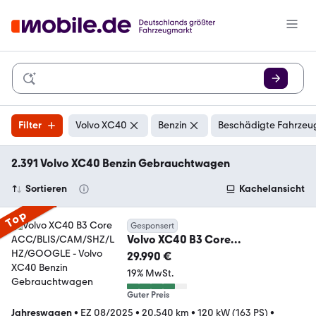
Filter
Volvo XC40
Benzin
Beschädigte Fahrzeug
2.391 Volvo XC40 Benzin Gebrauchtwagen
Sortieren
Kachelansicht
Top
Gesponsert
Volvo XC40 B3 Core
ACC/BLIS/CAM/SHZ/LHZ/GOOG
29.990 €
LE
19% MwSt.
Guter Preis
Jahreswagen
•
EZ 08/2025
•
20.540 km
•
120 kW (163 PS)
•