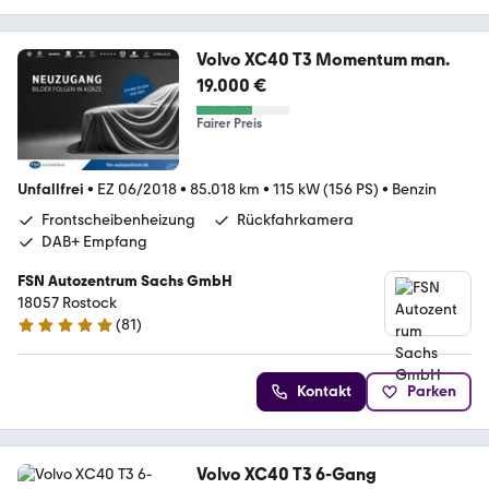
Volvo XC40 T3 Momentum man.
19.000 €
Fairer Preis
Unfallfrei
•
EZ 06/2018
•
85.018 km
•
115 kW (156 PS)
•
Benzin
Frontscheibenheizung
Rückfahrkamera
DAB+ Empfang
FSN Autozentrum Sachs GmbH
18057 Rostock
(
81
)
4.8 Sterne
Kontakt
Parken
Volvo XC40 T3 6-Gang