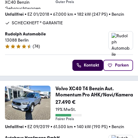
Guter Preis
Unfallfrei
•
EZ 01/2018
•
67.000 km
•
182 kW (247 PS)
•
Benzin
SCHECKHEFT ° GARANTIE
Rudolph Automobile
13088 Berlin
(
74
)
4.7 Sterne
Kontakt
Parken
Volvo XC40 T4 Benzin Aut.
Momentum Pro AHK/Navi/Kamera
27.490 €
19% MwSt.
Fairer Preis
Unfallfrei
•
EZ 09/2019
•
61.500 km
•
140 kW (190 PS)
•
Benzin
Autohaus Hopfmann GmbH