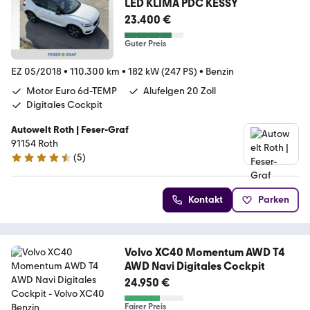
LED KLIMA PDC KESSY
23.400 €
Guter Preis
EZ 05/2018
•
110.300 km
•
182 kW (247 PS)
•
Benzin
Motor Euro 6d-TEMP
Alufelgen 20 Zoll
Digitales Cockpit
Autowelt Roth | Feser-Graf
91154 Roth
(
5
)
4.4 Sterne
Kontakt
Parken
Volvo XC40 Momentum AWD T4
AWD Navi Digitales Cockpit
24.950 €
Fairer Preis