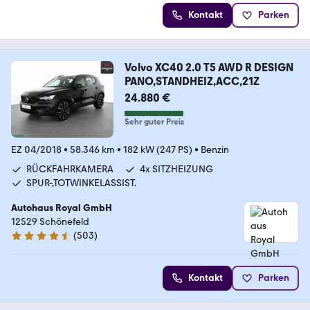
Kontakt
Parken
Volvo XC40 2.0 T5 AWD R DESIGN
PANO,STANDHEIZ,ACC,21Z
24.880 €
Sehr guter Preis
EZ 04/2018
•
58.346 km
•
182 kW (247 PS)
•
Benzin
RÜCKFAHRKAMERA
4x SITZHEIZUNG
SPUR-,TOTWINKELASSIST.
Autohaus Royal GmbH
12529 Schönefeld
(
503
)
4.7 Sterne
Kontakt
Parken