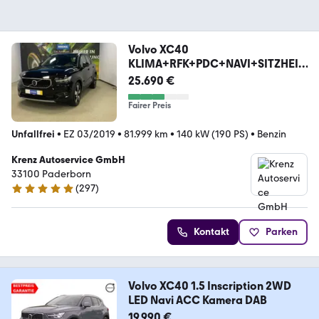
Volvo XC40
KLIMA+RFK+PDC+NAVI+SITZHEIZ
+4x4+AHK+ALU+LED
25.690 €
Fairer Preis
Unfallfrei
•
EZ 03/2019
•
81.999 km
•
140 kW (190 PS)
•
Benzin
Krenz Autoservice GmbH
33100 Paderborn
(
297
)
4.8 Sterne
Kontakt
Parken
Volvo XC40 1.5 Inscription 2WD
LED Navi ACC Kamera DAB
19.990 €