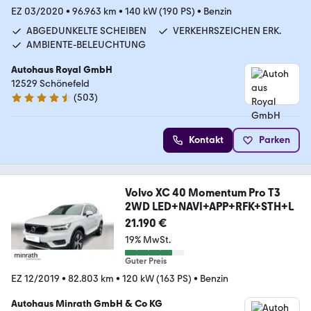
EZ 03/2020
•
96.963 km
•
140 kW (190 PS)
•
Benzin
ABGEDUNKELTE SCHEIBEN
VERKEHRSZEICHEN ERK.
AMBIENTE-BELEUCHTUNG
Autohaus Royal GmbH
12529 Schönefeld
(
503
)
4.7 Sterne
Kontakt
Parken
Volvo XC 40 Momentum Pro T3
2WD LED+NAVI+APP+RFK+STH+L
21.190 €
19% MwSt.
Guter Preis
EZ 12/2019
•
82.803 km
•
120 kW (163 PS)
•
Benzin
Autohaus Minrath GmbH & Co KG