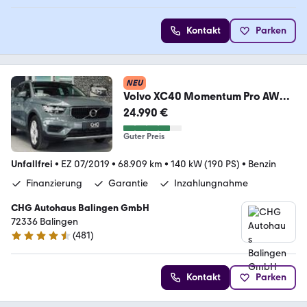
Kontakt
Parken
NEU
Volvo XC40 Momentum Pro AWD
|Kamera|LED|SHZ|1.HAND|
24.990 €
Guter Preis
Unfallfrei
•
EZ 07/2019
•
68.909 km
•
140 kW (190 PS)
•
Benzin
Finanzierung
Garantie
Inzahlungnahme
CHG Autohaus Balingen GmbH
72336 Balingen
(
481
)
4.6 Sterne
Kontakt
Parken