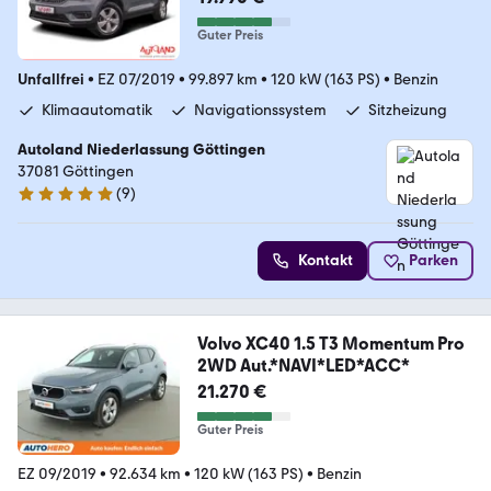
Guter Preis
Unfallfrei
•
EZ 07/2019
•
99.897 km
•
120 kW (163 PS)
•
Benzin
Klimaautomatik
Navigationssystem
Sitzheizung
Autoland Niederlassung Göttingen
37081 Göttingen
(
9
)
5 Sterne
Kontakt
Parken
Volvo XC40 1.5 T3 Momentum Pro
2WD Aut.*NAVI*LED*ACC*
21.270 €
Guter Preis
EZ 09/2019
•
92.634 km
•
120 kW (163 PS)
•
Benzin