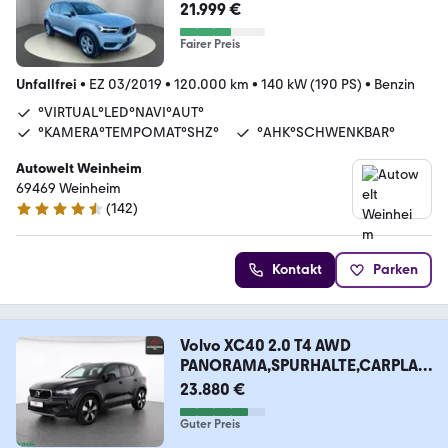
K°KAM°NAVI°SHZ°VIRTUAL°
21.999 €
Fairer Preis
Unfallfrei
•
EZ 03/2019
•
120.000 km
•
140 kW (190 PS)
•
Benzin
°VIRTUAL°LED°NAVI°AUT°
°KAMERA°TEMPOMAT°SHZ°
°AHK°SCHWENKBAR°
Autowelt Weinheim
69469 Weinheim
(
142
)
4.7 Sterne
Kontakt
Parken
Volvo XC40 2.0 T4 AWD
PANORAMA,SPURHALTE,CARPLAY,
LED
23.880 €
Guter Preis