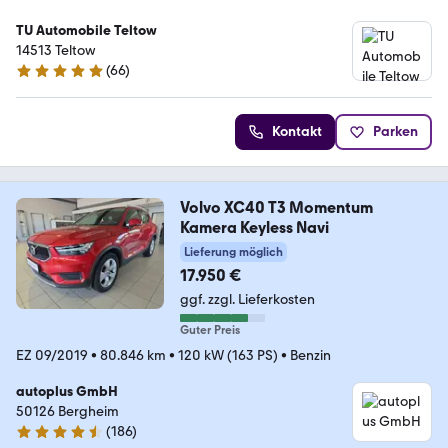
TU Automobile Teltow
14513 Teltow
(
66
)
4.8 Sterne
Kontakt
Parken
Volvo XC40 T3 Momentum
Kamera Keyless Navi
Lieferung möglich
17.950 €
ggf. zzgl. Lieferkosten
Guter Preis
EZ 09/2019
•
80.846 km
•
120 kW (163 PS)
•
Benzin
autoplus GmbH
50126 Bergheim
(
186
)
4.7 Sterne