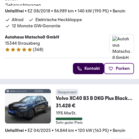
Unfallfrei
•
EZ 08/2018
•
86.989 km
•
140 kW (190 PS)
•
Benzin
Allrad
Elektrische Heckklappe
12 Monate GW-Garantie
Autohaus Matschoß GmbH
15344 Strausberg
(
368
)
4.9 Sterne
Kontakt
Parken
Gesponsert
Volvo XC40 B3 B DKG Plus Black
Edition
31.428 €
19% MwSt.
Sehr guter Preis
Unfallfrei
•
EZ 04/2025
•
14.844 km
•
120 kW (163 PS)
•
Benzin