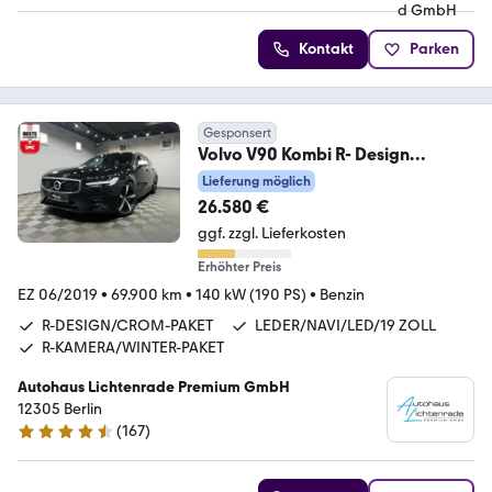
Kontakt
Parken
Gesponsert
Volvo V90 Kombi R- Design
5*JAHRE GARANTIE|LEDER|NAVI
Lieferung möglich
26.580 €
ggf. zzgl. Lieferkosten
Erhöhter Preis
EZ 06/2019
•
69.900 km
•
140 kW (190 PS)
•
Benzin
R-DESIGN/CROM-PAKET
LEDER/NAVI/LED/19 ZOLL
R-KAMERA/WINTER-PAKET
Autohaus Lichtenrade Premium GmbH
12305 Berlin
(
167
)
4.6 Sterne