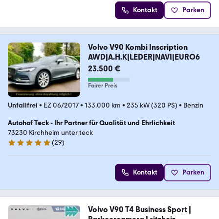
Kontakt
Parken
Volvo V90 Kombi Inscription
AWD|A.H.K|LEDER|NAVI|EURO6
23.500 €
Fairer Preis
Unfallfrei
•
EZ 06/2017
•
133.000 km
•
235 kW (320 PS)
•
Benzin
Autohof Teck - Ihr Partner für Qualität und Ehrlichkeit
73230 Kirchheim unter teck
(
29
)
5 Sterne
Kontakt
Parken
Volvo V90 T4 Business Sport |