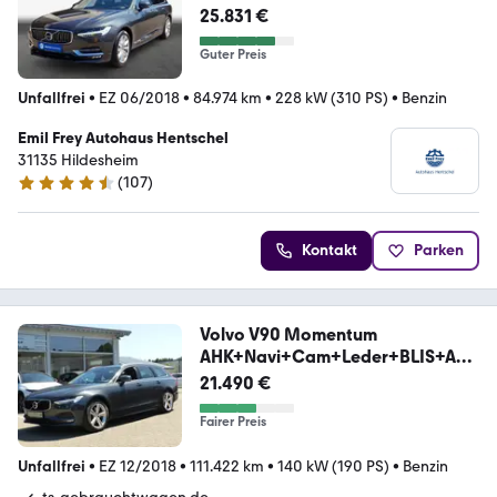
25.831 €
Guter Preis
Unfallfrei
•
EZ 06/2018
•
84.974 km
•
228 kW (310 PS)
•
Benzin
Emil Frey Autohaus Hentschel
31135 Hildesheim
(
107
)
4.6 Sterne
Kontakt
Parken
Volvo V90 Momentum
AHK+Navi+Cam+Leder+BLIS+AC
C+LED+PDC
21.490 €
Fairer Preis
Unfallfrei
•
EZ 12/2018
•
111.422 km
•
140 kW (190 PS)
•
Benzin