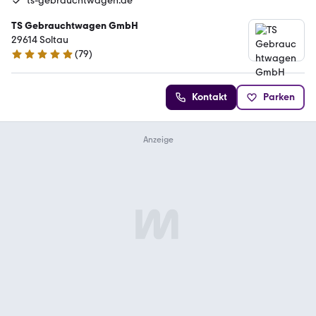
ts-gebrauchtwagen.de
TS Gebrauchtwagen GmbH
29614 Soltau
(
79
)
4.9 Sterne
Kontakt
Parken