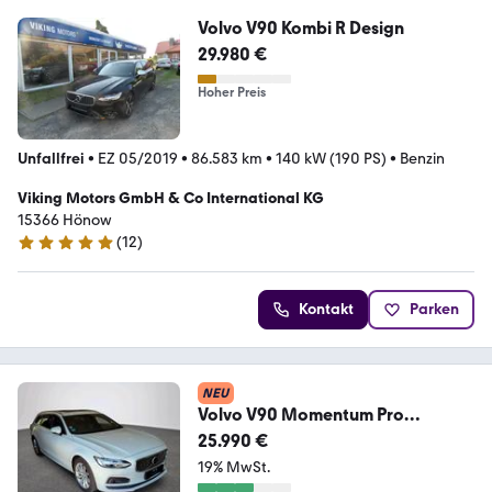
Volvo V90 Kombi R Design
29.980 €
Hoher Preis
Unfallfrei
•
EZ 05/2019
•
86.583 km
•
140 kW (190 PS)
•
Benzin
Viking Motors GmbH & Co International KG
15366 Hönow
(
12
)
5 Sterne
Kontakt
Parken
NEU
Volvo V90 Momentum Pro
*LED/Ledwer/SD/Navi/RFK/SHZ*
25.990 €
19% MwSt.