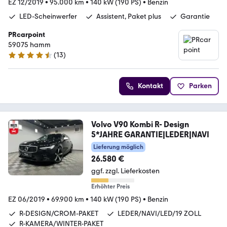
EZ 12/2019
•
95.000 km
•
140 kW (190 PS)
•
Benzin
LED-Scheinwerfer
Assistent, Paket plus
Garantie
PRcarpoint
59075 hamm
(
13
)
4.5 Sterne
Kontakt
Parken
Volvo V90 Kombi R- Design
5*JAHRE GARANTIE|LEDER|NAVI
Lieferung möglich
26.580 €
ggf. zzgl. Lieferkosten
Erhöhter Preis
EZ 06/2019
•
69.900 km
•
140 kW (190 PS)
•
Benzin
R-DESIGN/CROM-PAKET
LEDER/NAVI/LED/19 ZOLL
R-KAMERA/WINTER-PAKET