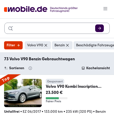
Filter
Volvo V90
Benzin
Beschädigte Fahrzeuge
73 Volvo V90 Benzin Gebrauchtwagen
Sortieren
Kachelansicht
Top
Gesponsert
Volvo V90 Kombi Inscription
AWD|A.H.K|LEDER|NAVI|EURO6
23.500 €
Fairer Preis
Unfallfrei
•
EZ 06/2017
•
133.000 km
•
235 kW (320 PS)
•
Benzin