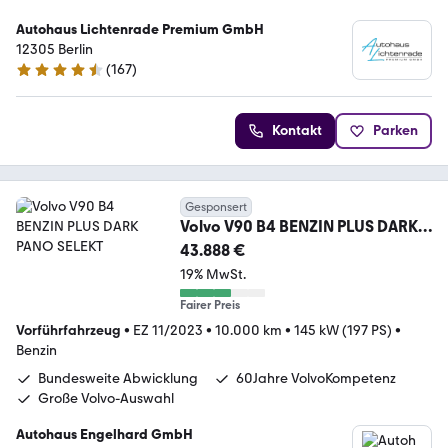
Autohaus Lichtenrade Premium GmbH
12305 Berlin
(
167
)
4.6 Sterne
Kontakt
Parken
Gesponsert
Volvo V90 B4 BENZIN PLUS DARK
PANO SELEKT
43.888 €
19% MwSt.
Fairer Preis
Vorführfahrzeug
•
EZ 11/2023
•
10.000 km
•
145 kW (197 PS)
•
Benzin
Bundesweite Abwicklung
60Jahre VolvoKompetenz
Große Volvo-Auswahl
Autohaus Engelhard GmbH