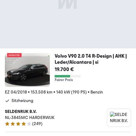
Volvo V90 2.0 T4 R-Design | AHK |
Leder/Alcantara | si
19.700 €
Fairer Preis
EZ 04/2018
•
153.508 km
•
140 kW (190 PS)
•
Benzin
Sitzheizung
SELDENRIJK B.V.
NL-3845MC HARDERWIJK
(
249
)
3.8 Sterne