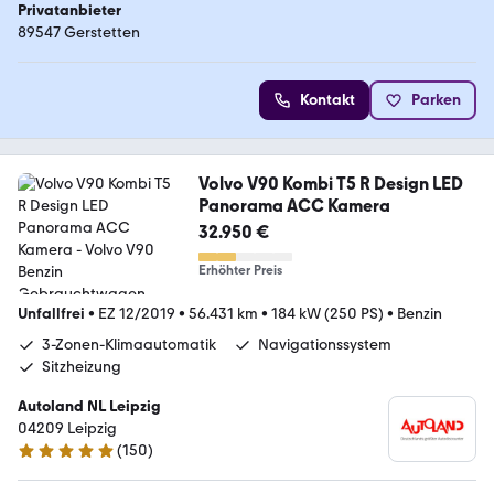
Privatanbieter
89547 Gerstetten
Kontakt
Parken
Volvo V90 Kombi T5 R Design LED
Panorama ACC Kamera
32.950 €
Erhöhter Preis
Unfallfrei
•
EZ 12/2019
•
56.431 km
•
184 kW (250 PS)
•
Benzin
3-Zonen-Klimaautomatik
Navigationssystem
Sitzheizung
Autoland NL Leipzig
04209 Leipzig
(
150
)
4.8 Sterne