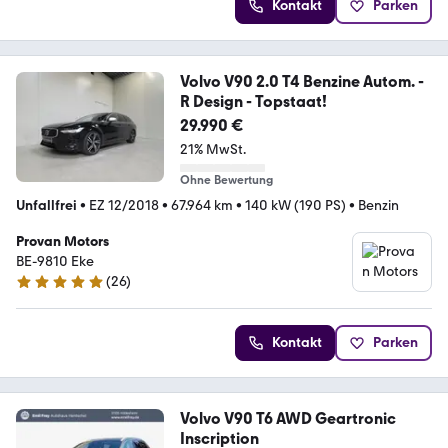
Kontakt
Parken
Volvo V90 2.0 T4 Benzine Autom. -
R Design - Topstaat!
29.990 €
21% MwSt.
Ohne Bewertung
Unfallfrei
•
EZ 12/2018
•
67.964 km
•
140 kW (190 PS)
•
Benzin
Provan Motors
BE-9810 Eke
(
26
)
5 Sterne
Kontakt
Parken
Volvo V90 T6 AWD Geartronic
Inscription