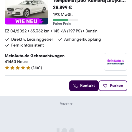
Tempomat|360°Kamera|LED|Klim
a
28.899 €
19% MwSt.
Fairer Preis
EZ 04/2022
•
65.362 km
•
145 kW (197 PS)
•
Benzin
Direkt v. Leasinggeber
Anhängerkupplung
Fernlichtassistent
MeinAuto.de Gebrauchtwagen
41460 Neuss
(
1361
)
4.8 Sterne
Kontakt
Parken