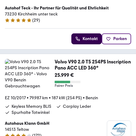
Autohof Teck - Ihr Partner für Qualität und Ehrlichkeit
73230 Kirchheim unter teck
(
29
)
5 Sterne
Kontakt
Parken
Volvo V90 2.0 T5 254PS Inscription
Pano ACC LED 360°
25.999 €
Fairer Preis
EZ 10/2017
•
79.987 km
•
187 kW (254 PS)
•
Benzin
Keyless Memory BLIS
Carplay Leder
Spurhalte Totwinkel
Autohaus Klann GmbH
14513 Teltow
(
172
)