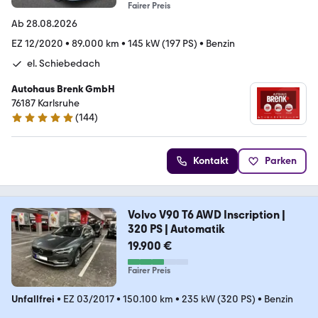
Fairer Preis
Ab 28.08.2026
EZ 12/2020
•
89.000 km
•
145 kW (197 PS)
•
Benzin
el. Schiebedach
Autohaus Brenk GmbH
76187 Karlsruhe
(
144
)
4.9 Sterne
Kontakt
Parken
Volvo V90 T6 AWD Inscription |
320 PS | Automatik
19.900 €
Fairer Preis
Unfallfrei
•
EZ 03/2017
•
150.100 km
•
235 kW (320 PS)
•
Benzin