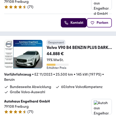
79108 Freiburg
(
71
)
4.6 Sterne
Kontakt
Parken
Gesponsert
Volvo V90 B4 BENZIN PLUS DARK
PANO SELEKT
44.888 €
19% MwSt.
Erhöhter Preis
Vorführfahrzeug
•
EZ 11/2023
•
25.500 km
•
145 kW (197 PS)
•
Benzin
Bundesweite Abwicklung
60Jahre VolvoKompetenz
Große Volvo-Auswahl
Autohaus Engelhard GmbH
79108 Freiburg
(
71
)
4.6 Sterne