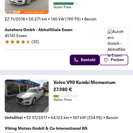
*
Guter Preis
EZ 11/2018
•
50.271 km
•
140 kW (190 PS)
•
Benzin
Autohero Gmbh - Abholfiliale Essen
45141 Essen
(
32
)
4.7 Sterne
Kontakt
Parken
Volvo V90 Kombi Momentum
27.980 €
Hoher Preis
Unfallfrei
•
EZ 01/2017
•
64.123 km
•
187 kW (254 PS)
•
Benzin
Viking Motors GmbH & Co International KG