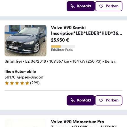
Kontakt
Parken
Volvo V90 Kombi
Inscription*LED*LEDER*HUD*360
°*VIRTUAL
25.950 €
Erhöhter Preis
Unfallfrei
•
EZ 06/2018
•
109.867 km
•
184 kW (250 PS)
•
Benzin
ilhan Automobile
50170 Kerpen-Sindorf
(
299
)
4.8 Sterne
Kontakt
Parken
Volvo V90 Momentum Pro