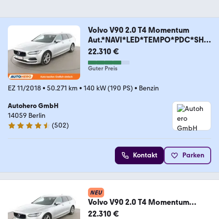
Volvo V90 2.0 T4 Momentum
Aut.*NAVI*LED*TEMPO*PDC*SHZ
*
22.310 €
Guter Preis
EZ 11/2018
•
50.271 km
•
140 kW (190 PS)
•
Benzin
Autohero GmbH
14059 Berlin
(
502
)
4.5 Sterne
Kontakt
Parken
NEU
Volvo V90 2.0 T4 Momentum
Aut.*NAVI*LED*TEMPO*PDC*SHZ
22.310 €