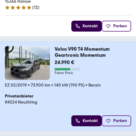
15366 Hönow
(
12
)
5 Sterne
Kontakt
Parken
Volvo V90 T4 Momentum
Geartronic Momentum
24.990 €
Fairer Preis
EZ 02/2019
•
73.900 km
•
140 kW (190 PS)
•
Benzin
Privatanbieter
84524 Neuötting
Kontakt
Parken