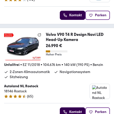
4 Sterne
Kontakt
Parken
Volvo V90 T4 R Design Navi LED
Head-Up Kamera
26.990 €
Hoher Preis
Unfallfrei
•
EZ 11/2018
•
104.676 km
•
140 kW (190 PS)
•
Benzin
2-Zonen-Klimaautomatik
Navigationssystem
Sitzheizung
Autoland NL Rostock
18146 Rostock
(
65
)
4.6 Sterne
Kontakt
Parken