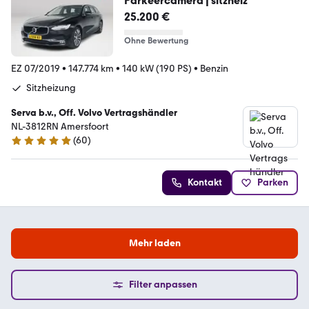
Parkeercamera | sitzheiz
25.200 €
Ohne Bewertung
EZ 07/2019
•
147.774 km
•
140 kW (190 PS)
•
Benzin
Sitzheizung
Serva b.v., Off. Volvo Vertragshändler
NL-3812RN Amersfoort
(
60
)
4.9 Sterne
Kontakt
Parken
Mehr laden
Filter anpassen