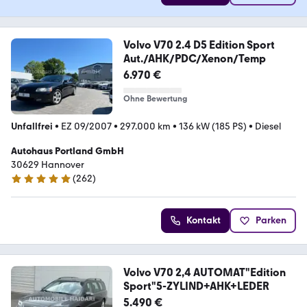
Volvo V70 2.4 D5 Edition Sport
Aut./AHK/PDC/Xenon/Temp
6.970 €
Ohne Bewertung
Unfallfrei
•
EZ 09/2007
•
297.000 km
•
136 kW (185 PS)
•
Diesel
Autohaus Portland GmbH
30629 Hannover
(
262
)
4.8 Sterne
Kontakt
Parken
Volvo V70 2,4 AUTOMAT"Edition
Sport"5-ZYLIND+AHK+LEDER
5.490 €