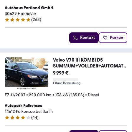
Autohaus Portland GmbH
30629 Hannover
(
262
)
4.8 Sterne
Kontakt
Parken
Volvo V70 III KOMBI D5
SUMMUM+VOLLDER+AUTOMATI
K+EURO4
9.999 €
Ohne Bewertung
EZ 11/2007
•
220.000 km
•
136 kW (185 PS)
•
Diesel
Autopark Falkensee
14612 Falkensee bei Berlin
(
44
)
4 Sterne