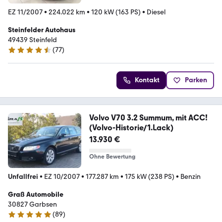
EZ 11/2007
•
224.022 km
•
120 kW (163 PS)
•
Diesel
Steinfelder Autohaus
49439 Steinfeld
(
77
)
4.3 Sterne
Kontakt
Parken
Volvo V70 3.2 Summum, mit ACC!
(Volvo-Historie/1.Lack)
13.930 €
Ohne Bewertung
Unfallfrei
•
EZ 10/2007
•
177.287 km
•
175 kW (238 PS)
•
Benzin
Graß Automobile
30827 Garbsen
(
89
)
5 Sterne