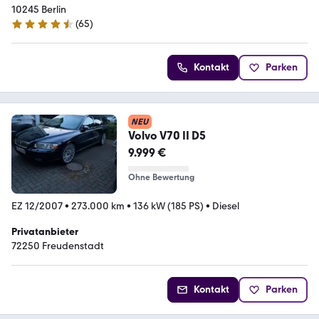
10245 Berlin
(
65
)
4.3 Sterne
Kontakt
Parken
NEU
Volvo V70 II D5
9.999 €
Ohne Bewertung
EZ 12/2007
•
273.000 km
•
136 kW (185 PS)
•
Diesel
Privatanbieter
72250 Freudenstadt
Kontakt
Parken