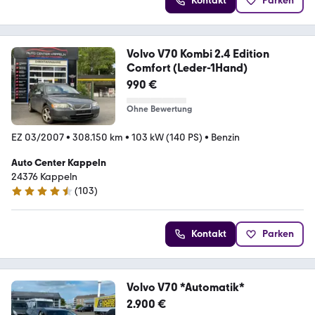
Kontakt
Parken
Volvo V70 Kombi 2.4 Edition
Comfort (Leder-1Hand)
990 €
Ohne Bewertung
EZ 03/2007
•
308.150 km
•
103 kW (140 PS)
•
Benzin
Auto Center Kappeln
24376 Kappeln
(
103
)
4.7 Sterne
Kontakt
Parken
Volvo V70 *Automatik*
2.900 €