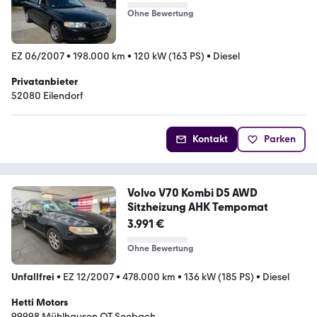
Ohne Bewertung
EZ 06/2007
•
198.000 km
•
120 kW (163 PS)
•
Diesel
Privatanbieter
52080 Eilendorf
Kontakt
Parken
Volvo V70 Kombi D5 AWD
Sitzheizung AHK Tempomat
3.991 €
Ohne Bewertung
Unfallfrei
•
EZ 12/2007
•
478.000 km
•
136 kW (185 PS)
•
Diesel
Hetti Motors
99998 Mühlhausen OT Seebach