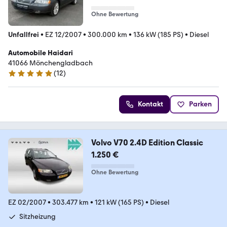
Ohne Bewertung
Unfallfrei
•
EZ 12/2007
•
300.000 km
•
136 kW (185 PS)
•
Diesel
Automobile Haidari
41066 Mönchengladbach
(
12
)
5 Sterne
Kontakt
Parken
Volvo V70 2.4D Edition Classic
1.250 €
Ohne Bewertung
EZ 02/2007
•
303.477 km
•
121 kW (165 PS)
•
Diesel
Sitzheizung