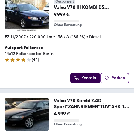
Gesponsert
Volvo V70 III KOMBI D5
SUMMUM+VOLLDER+AUTOMATI
9.999 €
K+EURO4
Ohne Bewertung
EZ 11/2007
•
220.000 km
•
136 kW (185 PS)
•
Diesel
Autopark Falkensee
14612 Falkensee bei Berlin
(
44
)
4 Sterne
Kontakt
Parken
Volvo V70 Kombi 2.4D
Sport°ZAHNRIEMEN°TÜV°AHK°LE
DER°
4.999 €
Ohne Bewertung