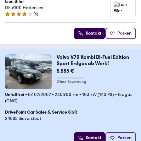
Lion Biler
DK-6100 Haderslev
(
6
)
4 Sterne
Kontakt
Parken
Volvo V70 Kombi Bi-Fuel Edition
Sport Erdgas ab Werk!
5.555 €
Ohne Bewertung
Unfallfrei
•
EZ 07/2007
•
230.900 km
•
103 kW (140 PS)
•
Erdgas
(CNG)
DrivePoint Car Sales & Service GbR
24885 Sieverstedt
Kontakt
Parken