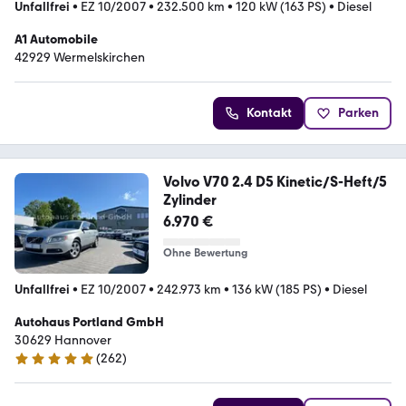
Unfallfrei
•
EZ 10/2007
•
232.500 km
•
120 kW (163 PS)
•
Diesel
A1 Automobile
42929 Wermelskirchen
Kontakt
Parken
Volvo V70 2.4 D5 Kinetic/S-Heft/5
Zylinder
6.970 €
Ohne Bewertung
Unfallfrei
•
EZ 10/2007
•
242.973 km
•
136 kW (185 PS)
•
Diesel
Autohaus Portland GmbH
30629 Hannover
(
262
)
4.8 Sterne