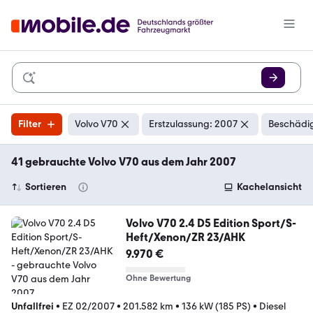
Filter
Volvo V70
Erstzulassung: 2007
Beschädig
41 gebrauchte Volvo V70 aus dem Jahr 2007
Sortieren
Kachelansicht
Volvo V70 2.4 D5 Edition Sport/S-
Heft/Xenon/ZR 23/AHK
9.970 €
Ohne Bewertung
Unfallfrei
•
EZ 02/2007
•
201.582 km
•
136 kW (185 PS)
•
Diesel