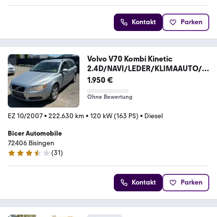
Kontakt
Parken
Volvo V70 Kombi Kinetic
2.4D/NAVI/LEDER/KLIMAAUTO/E
U4/
1.950 €
Ohne Bewertung
EZ 10/2007
•
222.630 km
•
120 kW (163 PS)
•
Diesel
Bicer Automobile
72406 Bisingen
(
31
)
3.5 Sterne
Kontakt
Parken