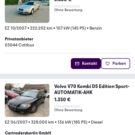
Ohne Bewertung
EZ 10/2007
•
222.202 km
•
107 kW (145 PS)
•
Benzin
Privatanbieter
03044 Cottbus
Kontakt
Parken
Volvo V70 Kombi D5 Edition Sport-
AUTOMATIK-AHK
1.350 €
Ohne Bewertung
EZ 06/2007
•
328.000 km
•
136 kW (185 PS)
•
Diesel
Cartradersberlin GmbH