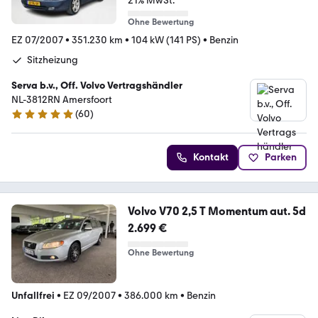
21% MwSt.
Ohne Bewertung
EZ 07/2007
•
351.230 km
•
104 kW (141 PS)
•
Benzin
Sitzheizung
Serva b.v., Off. Volvo Vertragshändler
NL-3812RN Amersfoort
(
60
)
4.9 Sterne
Kontakt
Parken
Volvo V70 2,5 T Momentum aut. 5d
2.699 €
Ohne Bewertung
Unfallfrei
•
EZ 09/2007
•
386.000 km
•
Benzin