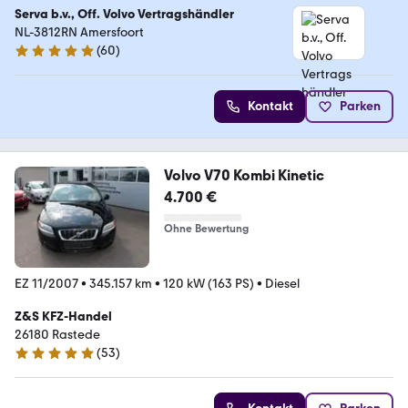
Serva b.v., Off. Volvo Vertragshändler
NL-3812RN Amersfoort
(
60
)
4.9 Sterne
Kontakt
Parken
Volvo V70 Kombi Kinetic
4.700 €
Ohne Bewertung
EZ 11/2007
•
345.157 km
•
120 kW (163 PS)
•
Diesel
Z&S KFZ-Handel
26180 Rastede
(
53
)
5 Sterne