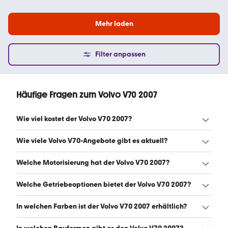
Mehr laden
Filter anpassen
Häufige Fragen zum Volvo V70 2007
Wie viel kostet der Volvo V70 2007?
Ein guter Preis für einen Volvo V70 2007 liegt zwischen
Wie viele Volvo V70-Angebote gibt es aktuell?
2.400 € und 5.490 €. (Stand: 7.8.2026)
Es gibt insgesamt 41 Volvo V70 bei mobile.de, davon 41
Welche Motorisierung hat der Volvo V70 2007?
Gebraucht- und 0 Neuwagen. (Stand: 7.8.2026)
Der Volvo V70 2007 hat Leistungen zwischen 140 und 238
Welche Getriebeoptionen bietet der Volvo V70 2007?
PS. (Stand: 7.8.2026)
Der Volvo V70 2007 ist mit automatischem und
In welchen Farben ist der Volvo V70 2007 erhältlich?
manuellem Getriebe erhältlich. (Stand: 7.8.2026)
Den Volvo V70 2007 gibt es in folgenden Farben: schwarz,