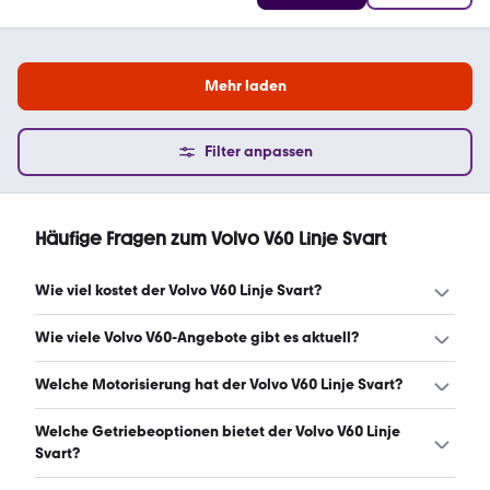
Mehr laden
Filter anpassen
Häufige Fragen zum Volvo V60 Linje Svart
Wie viel kostet der Volvo V60 Linje Svart?
Ein guter Preis für einen Volvo V60 Linje Svart liegt
Wie viele Volvo V60-Angebote gibt es aktuell?
zwischen 10.595 € und 15.360 €. (Stand: 6.8.2026)
Es gibt insgesamt 27 Volvo V60 bei mobile.de, davon 27
Welche Motorisierung hat der Volvo V60 Linje Svart?
Gebraucht- und 0 Neuwagen. (Stand: 6.8.2026)
Der Volvo V60 Linje Svart hat Leistungen zwischen 150
Welche Getriebeoptionen bietet der Volvo V60 Linje
und 190 PS. (Stand: 6.8.2026)
Svart?