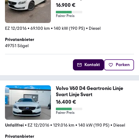
16.900 €
Fairer Preis
EZ 12/2016
•
69.100 km
•
140 kW (190 PS)
•
Diesel
Privatanbieter
49751 Sögel
Kontakt
Parken
Volvo V60 D4 Geartronic Linje
Svart Linje Svart
16.400 €
Fairer Preis
Unfallfrei
•
EZ 12/2016
•
129.016 km
•
140 kW (190 PS)
•
Diesel
Privatanbieter