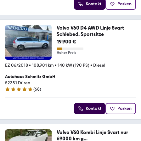
Kontakt
Parken
Volvo V60 D4 AWD Linje Svart
Schiebed. Sportsitze
19.900 €
Hoher Preis
EZ 06/2018
•
108.901 km
•
140 kW (190 PS)
•
Diesel
Autohaus Schmitz GmbH
52351 Düren
(
68
)
5 Sterne
Kontakt
Parken
Volvo V60 Kombi Linje Svart nur
69000 km g...