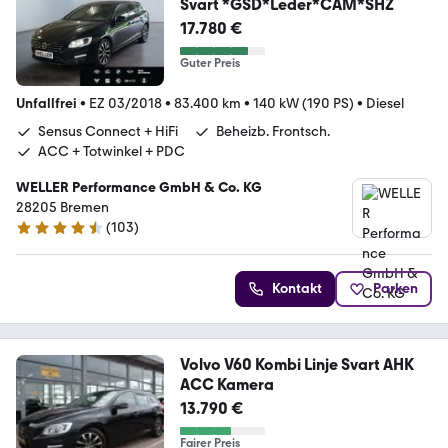
Svart *GSD*Leder*CAM*SHZ
17.780 €
Guter Preis
Unfallfrei
•
EZ 03/2018
•
83.400 km
•
140 kW (190 PS)
•
Diesel
Sensus Connect + HiFi
Beheizb. Frontsch.
ACC + Totwinkel + PDC
WELLER Performance GmbH & Co. KG
28205 Bremen
(
103
)
4.3 Sterne
Kontakt
Parken
Volvo V60 Kombi Linje Svart AHK
ACC Kamera
13.790 €
Fairer Preis