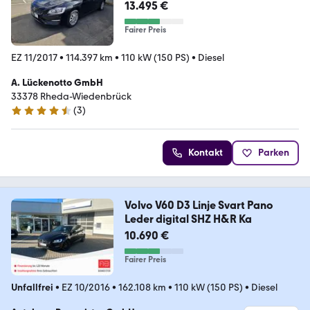
13.495 €
Fairer Preis
EZ 11/2017
•
114.397 km
•
110 kW (150 PS)
•
Diesel
A. Lückenotto GmbH
33378 Rheda-Wiedenbrück
(
3
)
4.3 Sterne
Kontakt
Parken
Volvo V60 D3 Linje Svart Pano
Leder digital SHZ H&R Ka
10.690 €
Fairer Preis
Unfallfrei
•
EZ 10/2016
•
162.108 km
•
110 kW (150 PS)
•
Diesel