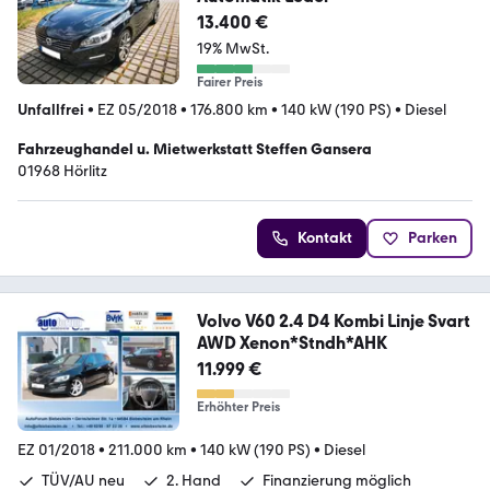
13.400 €
19% MwSt.
Fairer Preis
Unfallfrei
•
EZ 05/2018
•
176.800 km
•
140 kW (190 PS)
•
Diesel
Fahrzeughandel u. Mietwerkstatt Steffen Gansera
01968 Hörlitz
Kontakt
Parken
Volvo V60 2.4 D4 Kombi Linje Svart
AWD Xenon*Stndh*AHK
11.999 €
Erhöhter Preis
EZ 01/2018
•
211.000 km
•
140 kW (190 PS)
•
Diesel
TÜV/AU neu
2. Hand
Finanzierung möglich