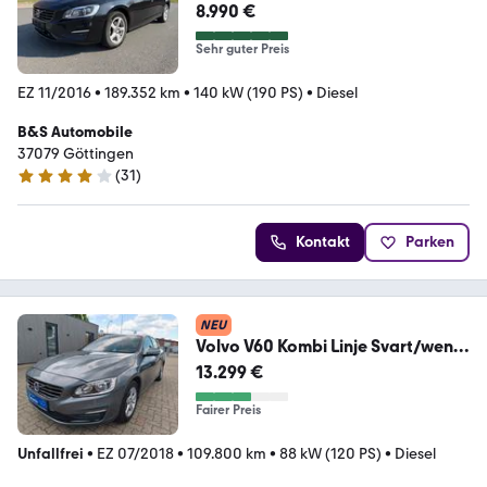
8.990 €
Sehr guter Preis
EZ 11/2016
•
189.352 km
•
140 kW (190 PS)
•
Diesel
B&S Automobile
37079 Göttingen
(
31
)
4.2 Sterne
Kontakt
Parken
NEU
Volvo V60 Kombi Linje Svart/wenig
Km/Navi/Leder/PDC
13.299 €
Fairer Preis
Unfallfrei
•
EZ 07/2018
•
109.800 km
•
88 kW (120 PS)
•
Diesel