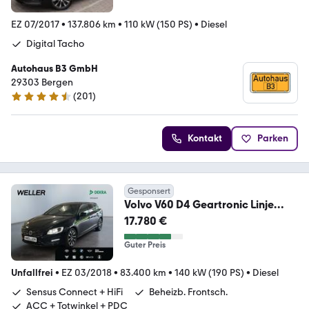
EZ 07/2017
•
137.806 km
•
110 kW (150 PS)
•
Diesel
Digital Tacho
Autohaus B3 GmbH
29303 Bergen
(
201
)
4.6 Sterne
Kontakt
Parken
Gesponsert
Volvo V60 D4 Geartronic Linje
Svart *GSD*Leder*CAM*SHZ
17.780 €
Guter Preis
Unfallfrei
•
EZ 03/2018
•
83.400 km
•
140 kW (190 PS)
•
Diesel
Sensus Connect + HiFi
Beheizb. Frontsch.
ACC + Totwinkel + PDC