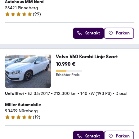
Autohaus MM Nord
25421 Pinneberg
(
99
)
4.8 Sterne
Kontakt
Parken
Volvo V60 Kombi Linje Svart
10.990 €
Erhöhter Preis
Unfallfrei
•
EZ 03/2017
•
212.000 km
•
140 kW (190 PS)
•
Diesel
Miller Automobile
90439 Nürnberg
(
19
)
5 Sterne
Kontakt
Parken