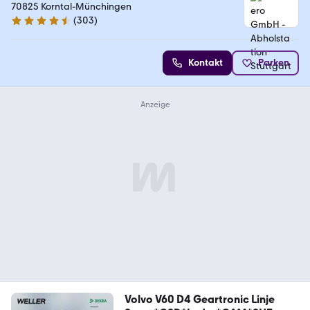
70825 Korntal-Münchingen
(
303
)
4.4 Sterne
Kontakt
Parken
Volvo V60 D4 Geartronic Linje