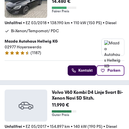
Kamera Navi Sitzheizung
14.480 €
Fairer Preis
Unfallfrei
•
EZ 03/2018
•
138.190 km
•
110 kW (150 PS)
•
Diesel
Bi-Xenon/Tempomat/ PDC
Mazda Autohaus Hellwig KG
02977 Hoyerswerda
(
1187
)
4.7 Sterne
Kontakt
Parken
Volvo V60 Kombi D4 Linje Svart Bi-
Xenon Navi SD Sitzh.
11.990 €
Guter Preis
Unfallfrei
•
EZ 05/2017
•
154.897 km
•
140 kW (190 PS)
•
Diesel