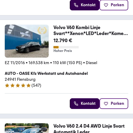
Kontakt
Parken
Volvo V60 Kombi Linje
Svart**Xenon*LED*Leder*Kamera
**
12.790 €
Hoher Preis
EZ 11/2016
•
169.538 km
•
110 kW (150 PS)
•
Diesel
AUTO - OASE Kfz Werkstatt und Autohandel
24941 Flensburg
(
547
)
4.9 Sterne
Kontakt
Parken
Volvo V60 2.4 D4 AWD Linje Svart
Automatik Leder