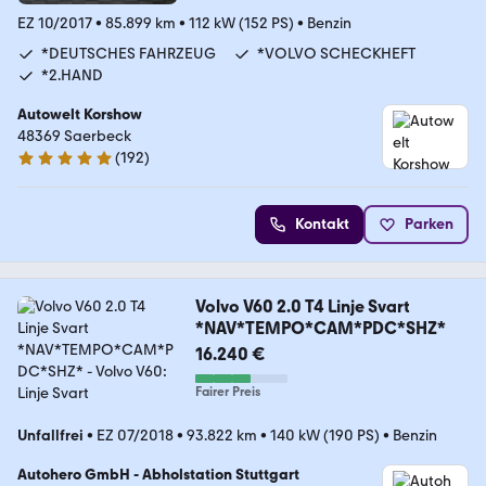
EZ 10/2017
•
85.899 km
•
112 kW (152 PS)
•
Benzin
*DEUTSCHES FAHRZEUG
*VOLVO SCHECKHEFT
*2.HAND
Autowelt Korshow
48369 Saerbeck
(
192
)
4.9 Sterne
Kontakt
Parken
Volvo V60 2.0 T4 Linje Svart
*NAV*TEMPO*CAM*PDC*SHZ*
16.240 €
Fairer Preis
Unfallfrei
•
EZ 07/2018
•
93.822 km
•
140 kW (190 PS)
•
Benzin
Autohero GmbH - Abholstation Stuttgart