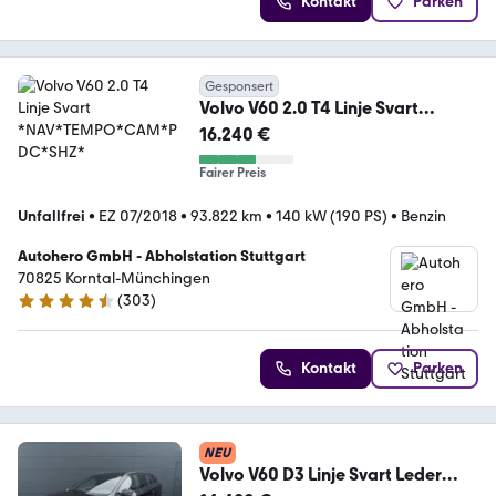
Kontakt
Parken
Gesponsert
Volvo V60 2.0 T4 Linje Svart
*NAV*TEMPO*CAM*PDC*SHZ*
16.240 €
Fairer Preis
Unfallfrei
•
EZ 07/2018
•
93.822 km
•
140 kW (190 PS)
•
Benzin
Autohero GmbH - Abholstation Stuttgart
70825 Korntal-Münchingen
(
303
)
4.4 Sterne
Kontakt
Parken
NEU
Volvo V60 D3 Linje Svart Leder