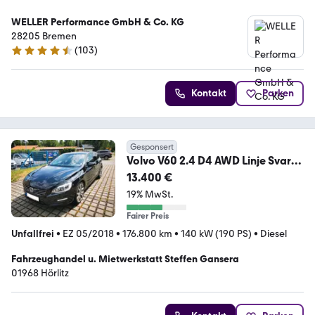
WELLER Performance GmbH & Co. KG
28205 Bremen
(
103
)
4.3 Sterne
Kontakt
Parken
Gesponsert
Volvo V60 2.4 D4 AWD Linje Svart
Automatik Leder
13.400 €
19% MwSt.
Fairer Preis
Unfallfrei
•
EZ 05/2018
•
176.800 km
•
140 kW (190 PS)
•
Diesel
Fahrzeughandel u. Mietwerkstatt Steffen Gansera
01968 Hörlitz