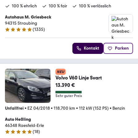
100 % ehrlich
100 % fair
100 % verlässlich
Autohaus M. Griesbeck
94315 Straubing
(
1335
)
4.9 Sterne
Kontakt
Parken
NEU
Volvo V60 Linje Svart
13.390 €
Sehr guter Preis
Unfallfrei
•
EZ 04/2018
•
118.700 km
•
112 kW (152 PS)
•
Benzin
Auto Heßling
46348 Raesfeld-Erle
(
18
)
4.8 Sterne