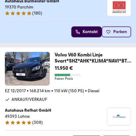
Autohaus Burmeister GmbH
19370 Parchim
(
180
)
4.9 Sterne
Kontakt
Parken
Volvo V60 Kombi Linje
Svart*SHZ*AHK*KLIMA*NAVI*BT*
USB*
11.950 €
Fairer Preis
EZ 12/2017
•
168.214 km
•
110 kW (150 PS)
•
Diesel
ANKAUF/VERKAUF
Autohaus Refhat GmbH
49393 Lohne
(
308
)
4.8 Sterne