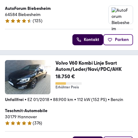
AutoForum Biebesheim
64584 Biebesheim
(
125
)
4.4 Sterne
Kontakt
Parken
Volvo V60 Kombi Linje Svart
Autom/Leder/Navi/PDC/AHK
18.750 €
Erhöhter Preis
Unfallfrei
•
EZ 01/2018
•
88.900 km
•
112 kW (152 PS)
•
Benzin
Teschmit-Automobile
30179 Hannover
(
376
)
4.8 Sterne