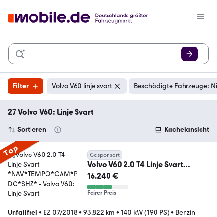
Filter
Volvo V60 linje svart
Beschädigte Fahrzeuge: N
27 Volvo V60: Linje Svart
Sortieren
Kachelansicht
Top
Gesponsert
Volvo V60 2.0 T4 Linje Svart
*NAV*TEMPO*CAM*PDC*SHZ*
16.240 €
Fairer Preis
Unfallfrei
•
EZ 07/2018
•
93.822 km
•
140 kW (190 PS)
•
Benzin