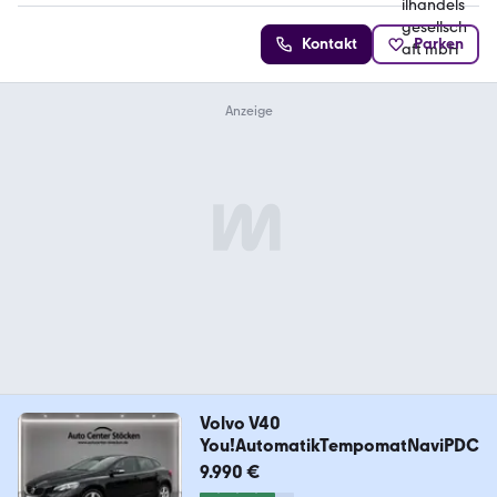
Kontakt
Parken
Volvo V40
You!AutomatikTempomatNaviPDC
9.990 €