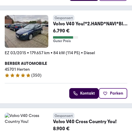
Gesponsert
Volvo V40 You!*2.HAND*NAVI*BI-
XENON*SHZ*PDC*
6.790 €
Guter Preis
EZ 03/2015
•
179.657 km
•
84 kW (114 PS)
•
Diesel
BERBER AUTOMOBILE
45701 Herten
(
350
)
4.9 Sterne
Kontakt
Parken
Gesponsert
Volvo V40 Cross Country You!
8.900 €