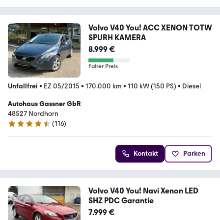
Volvo V40 You! ACC XENON TOTW
SPURH KAMERA
8.999 €
Fairer Preis
Unfallfrei
•
EZ 05/2015
•
170.000 km
•
110 kW (150 PS)
•
Diesel
Autohaus Gassner GbR
48527 Nordhorn
(
116
)
4.7 Sterne
Kontakt
Parken
Volvo V40 You! Navi Xenon LED
SHZ PDC Garantie
7.999 €