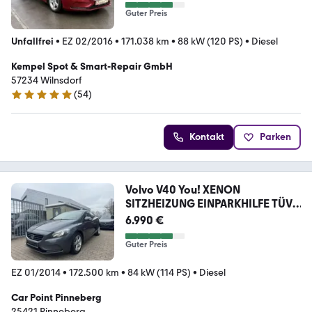
Guter Preis
Unfallfrei
•
EZ 02/2016
•
171.038 km
•
88 kW (120 PS)
•
Diesel
Kempel Spot & Smart-Repair GmbH
57234 Wilnsdorf
(
54
)
5 Sterne
Kontakt
Parken
Volvo V40 You! XENON
SITZHEIZUNG EINPARKHILFE TÜV
NEU
6.990 €
Guter Preis
EZ 01/2014
•
172.500 km
•
84 kW (114 PS)
•
Diesel
Car Point Pinneberg
25421 Pinneberg