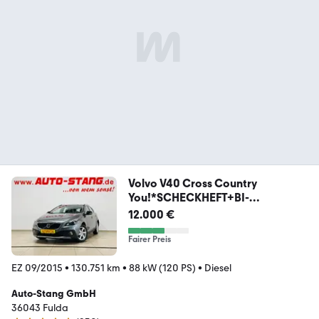
Volvo V40 Cross Country
You!*SCHECKHEFT+BI-
XENON+KAM*
12.000 €
Fairer Preis
EZ 09/2015
•
130.751 km
•
88 kW (120 PS)
•
Diesel
Auto-Stang GmbH
36043 Fulda