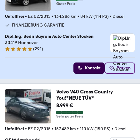
Guter Preis
Unfallfrei
•
EZ 02/2015
•
134.286 km
•
84 kW (114 PS)
•
Diesel
FINANZIERUNG GARANTIE
Dipl.Ing. Bedir Bayram Auto Center Stöcken
30419 Hannover
(
291
)
4.9 Sterne
Kontakt
Parken
Volvo V40 Cross Country
You!*NEUE TÜV*
8.999 €
Sehr guter Preis
Unfallfrei
•
EZ 02/2015
•
157.489 km
•
110 kW (150 PS)
•
Diesel