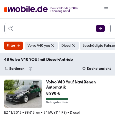
Filter
Volvo V40 you
Diesel
Beschädigte Fahrze
48 Volvo V40 YOU! mit Diesel-Antrieb
Sortieren
Kachelansicht
Volvo V40 You! Navi Xenon
Automatik
8.990 €
Sehr guter Preis
EZ 11/2013
•
99.613 km
•
84 kW (114 PS)
•
Diesel