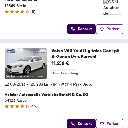
O&M Autohandel
12349 Berlin
(
8
)
4.7 Sterne
Kontakt
Parken
Volvo V40 You! Digitales Cockpit
Bi-Xenon Dyn. Kurvenl
11.650 €
Ohne Bewertung
EZ 08/2013
•
120.283 km
•
84 kW (114 PS)
•
Diesel
Hetzler-Automobile Vertriebs GmbH & Co. KG
34123 Kassel
(
45
)
4.7 Sterne
Kontakt
Parken