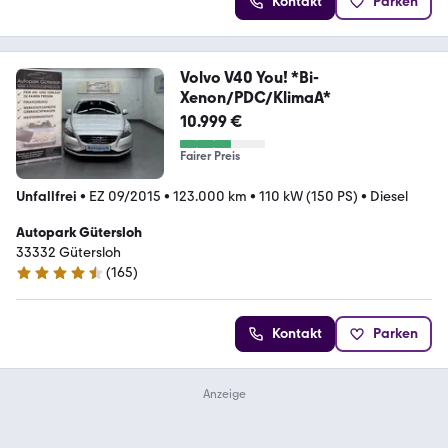
Kontakt
Parken
Volvo V40 You! *Bi-
Xenon/PDC/KlimaA*
10.999 €
Fairer Preis
Unfallfrei
•
EZ 09/2015
•
123.000 km
•
110 kW (150 PS)
•
Diesel
Autopark Gütersloh
33332 Gütersloh
(
165
)
4.7 Sterne
Kontakt
Parken