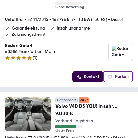
Ohne Bewertung
Unfallfrei
•
EZ 11/2015
•
167.796 km
•
110 kW (150 PS)
•
Diesel
Garantieleistung
Inzahlungnahme
Zulassungsdienst
Rudari GmbH
60386 Frankfurt am Main
(
1
)
5 Sterne
Kontakt
Parken
Gesponsert
NEU
Volvo V40 D3 YOU! in sehr
gepflegtem Zustand
9.000 €
Verhandlungsbasis
Guter Preis