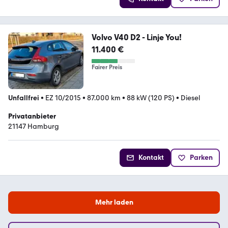
Volvo V40 D2 - Linje You!
11.400 €
Fairer Preis
Unfallfrei
•
EZ 10/2015
•
87.000 km
•
88 kW (120 PS)
•
Diesel
Privatanbieter
21147 Hamburg
Kontakt
Parken
Mehr laden