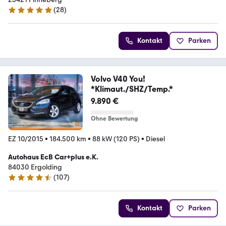
(
28
)
5 Sterne
Kontakt
Parken
Volvo V40 You!
*Klimaut./SHZ/Temp.*
9.890 €
Ohne Bewertung
EZ 10/2015
•
184.500 km
•
88 kW (120 PS)
•
Diesel
Autohaus EcB Car+plus e.K.
84030 Ergolding
(
107
)
4.5 Sterne
Kontakt
Parken