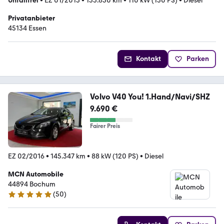
Unfallfrei
•
EZ 01/2015
•
135.850 km
•
110 kW (150 PS)
•
Diesel
Privatanbieter
45134 Essen
Kontakt
Parken
Volvo V40 You! 1.Hand/Navi/SHZ
9.690 €
Fairer Preis
EZ 02/2016
•
145.347 km
•
88 kW (120 PS)
•
Diesel
MCN Automobile
44894 Bochum
(
50
)
5 Sterne