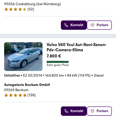
90556 Cadolzburg (bei Nürnberg)
(
52
)
4.3 Sterne
Kontakt
Parken
Volvo V40 You! Aut-Navi-Xenon-
Pdc-Camera-Klima
7.800 €
Sehr guter Preis
Unfallfrei
•
EZ 02/2014
•
164.800 km
•
84 kW (114 PS)
•
Diesel
Autogalerie Beckum GmbH
59269 Beckum
(
138
)
5 Sterne
Kontakt
Parken