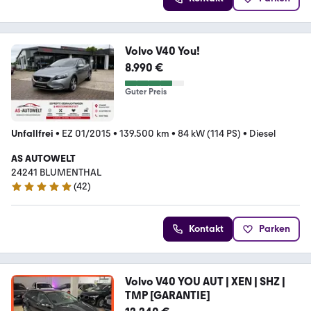
Volvo V40 You!
8.990 €
Guter Preis
Unfallfrei
•
EZ 01/2015
•
139.500 km
•
84 kW (114 PS)
•
Diesel
AS AUTOWELT
24241 BLUMENTHAL
(
42
)
4.9 Sterne
Kontakt
Parken
Volvo V40 YOU AUT | XEN | SHZ |
TMP [GARANTIE]