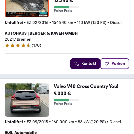
12.240 €
Fairer Preis
Unfallfrei
•
EZ 02/2016
•
154.940 km
•
110 kW (150 PS)
•
Diesel
AUTOHAUS | BERGER & KAVEH GMBH
28217 Bremen
(
170
)
4.6 Sterne
Kontakt
Parken
Volvo V40 Cross Country You!
9.000 €
Fairer Preis
Unfallfrei
•
EZ 09/2015
•
160.000 km
•
88 kW (120 PS)
•
Diesel
G.G. Automobile