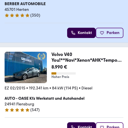
BERBER AUTOMOBILE
45701 Herten
(
350
)
4.9 Sterne
Kontakt
Parken
Volvo V40
You!**Navi*Xenon*AHK*Tempom
at**
8.990 €
Hoher Preis
EZ 02/2015
•
192.341 km
•
84 kW (114 PS)
•
Diesel
AUTO - OASE Kfz Werkstatt und Autohandel
24941 Flensburg
(
547
)
4.9 Sterne
Kontakt
Parken