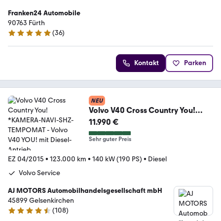
Franken24 Automobile
90763 Fürth
(
36
)
4.8 Sterne
Kontakt
Parken
NEU
Volvo V40 Cross Country You!
*KAMERA-NAVI-SHZ-TEMPOMAT
11.990 €
Sehr guter Preis
EZ 04/2015
•
123.000 km
•
140 kW (190 PS)
•
Diesel
Volvo Service
AJ MOTORS Automobilhandelsgesellschaft mbH
45899 Gelsenkirchen
(
108
)
4.7 Sterne