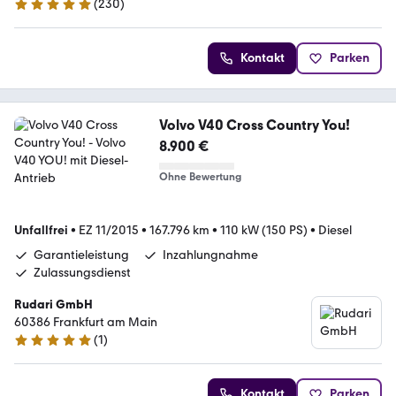
(
230
)
5 Sterne
Kontakt
Parken
Volvo V40 Cross Country You!
8.900 €
Ohne Bewertung
Unfallfrei
•
EZ 11/2015
•
167.796 km
•
110 kW (150 PS)
•
Diesel
Garantieleistung
Inzahlungnahme
Zulassungsdienst
Rudari GmbH
60386 Frankfurt am Main
(
1
)
5 Sterne
Kontakt
Parken