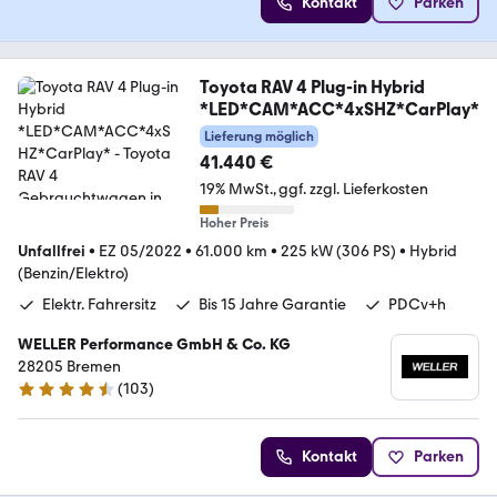
Kontakt
Parken
Toyota RAV 4 Plug-in Hybrid
*LED*CAM*ACC*4xSHZ*CarPlay*
Lieferung möglich
41.440 €
19% MwSt.
ggf. zzgl. Lieferkosten
Hoher Preis
Unfallfrei
•
EZ 05/2022
•
61.000 km
•
225 kW (306 PS)
•
Hybrid
(Benzin/Elektro)
Elektr. Fahrersitz
Bis 15 Jahre Garantie
PDCv+h
WELLER Performance GmbH & Co. KG
28205 Bremen
(
103
)
4.3 Sterne
Kontakt
Parken