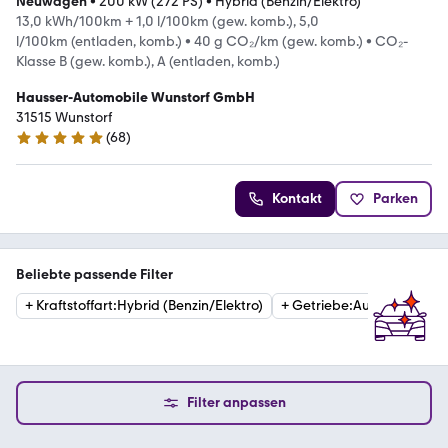
Neuwagen
•
200 kW (272 PS)
•
Hybrid (Benzin/Elektro)
13,0 kWh/100km + 1,0 l/100km (gew. komb.), 5,0
l/100km (entladen, komb.)
•
40 g CO₂/km (gew. komb.)
•
CO₂-
Klasse B (gew. komb.), A (entladen, komb.)
Hausser-Automobile Wunstorf GmbH
31515 Wunstorf
(
68
)
4.9 Sterne
Kontakt
Parken
Beliebte passende Filter
+
Kraftstoffart
:
Hybrid (Benzin/Elektro)
+
Getriebe
:
Automatik
+
Filter anpassen