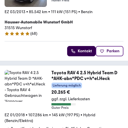
Hoher Preis
EZ 03/2013
•
85.542 km
•
111 kW (151 PS)
•
Benzin
Hausser-Automobile Wunstorf GmbH
31515 Wunstorf
(
68
)
4.9 Sterne
Kontakt
Parken
Toyota RAV 4 2.5 Hybrid Team D
*AHK-abn*PDC v+h*el.Heck
Lieferung möglich
20.265 €
ggf. zzgl. Lieferkosten
Guter Preis
EZ 01/2018
•
107.286 km
•
145 kW (197 PS)
•
Hybrid
(Benzin/Elektro)