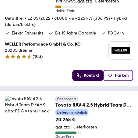
19% MwSt.
ggf. zzgl. Lieferkosten
Hoher Preis
Unfallfrei
•
EZ 05/2022
•
61.000 km
•
225 kW (306 PS)
•
Hybrid
(Benzin/Elektro)
Elektr. Fahrersitz
Bis 15 Jahre Garantie
PDCv+h
WELLER Performance GmbH & Co. KG
28205 Bremen
(
103
)
4.3 Sterne
Kontakt
Parken
Gesponsert
Toyota RAV 4 2.5 Hybrid Team D
*AHK-abn*PDC v+h*el.Heck
Lieferung möglich
20.265 €
ggf. zzgl. Lieferkosten
Guter Preis