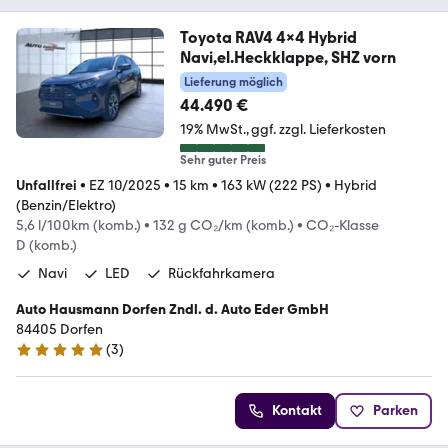
Toyota RAV4 4x4 Hybrid
Navi,el.Heckklappe, SHZ vorn
Lieferung möglich
44.490 €
19% MwSt.
ggf. zzgl. Lieferkosten
Sehr guter Preis
Unfallfrei
•
EZ 10/2025
•
15 km
•
163 kW (222 PS)
•
Hybrid
(Benzin/Elektro)
5,6 l/100km (komb.)
•
132 g CO₂/km (komb.)
•
CO₂-Klasse
D (komb.)
Navi
LED
Rückfahrkamera
Auto Hausmann Dorfen Zndl. d. Auto Eder GmbH
84405 Dorfen
(
3
)
5 Sterne
Kontakt
Parken