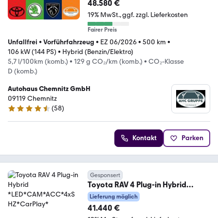
48.580 €
19% MwSt.
ggf. zzgl. Lieferkosten
Fairer Preis
Unfallfrei
•
Vorführfahrzeug
•
EZ 06/2026
•
500 km
•
106 kW (144 PS)
•
Hybrid (Benzin/Elektro)
5,7 l/100km (komb.)
•
129 g CO₂/km (komb.)
•
CO₂-Klasse
D (komb.)
Autohaus Chemnitz GmbH
09119 Chemnitz
(
58
)
4.3 Sterne
Kontakt
Parken
Gesponsert
Toyota RAV 4 Plug-in Hybrid
*LED*CAM*ACC*4xSHZ*CarPlay*
Lieferung möglich
41.440 €