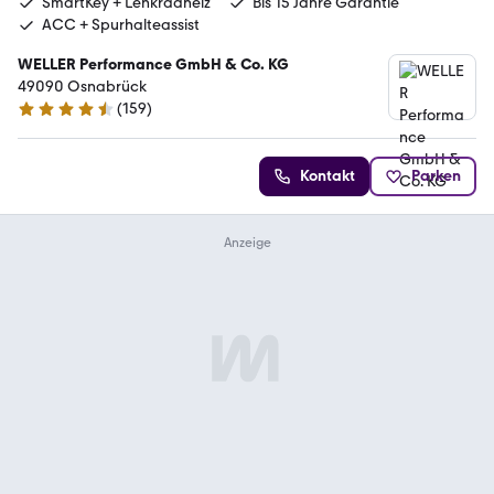
SmartKey + Lenkradheiz
Bis 15 Jahre Garantie
ACC + Spurhalteassist
WELLER Performance GmbH & Co. KG
49090 Osnabrück
(
159
)
4.5 Sterne
Kontakt
Parken