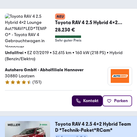
NEU
Toyota RAV 4 2.5 Hybrid 4x2
Lounge Aut.*NAVI*LED*TEMPO*
28.230 €
Sehr guter Preis
Unfallfrei
•
EZ 07/2019
•
52.615 km
•
160 kW (218 PS)
•
Hybrid
(Benzin/Elektro)
Autohero GmbH - Abholfiliale Hannover
30880 Laatzen
(
151
)
4.7 Sterne
Kontakt
Parken
Toyota RAV 4 2.5 4x2 Hybrid Team
D *Technik-Paket*RCam*