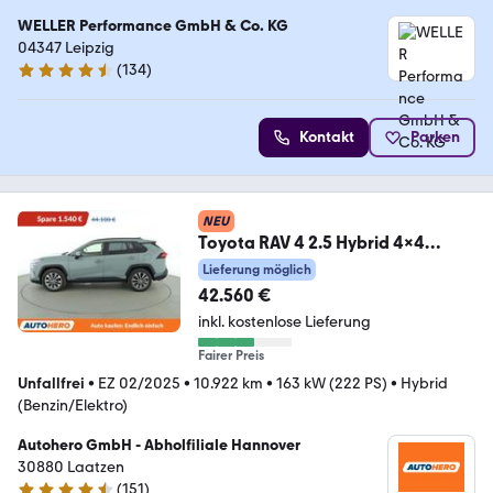
WELLER Performance GmbH & Co. KG
04347 Leipzig
(
134
)
4.7 Sterne
Kontakt
Parken
NEU
Toyota RAV 4 2.5 Hybrid 4x4
Lounge Aut.*NAVI*LED*ACC*
Lieferung möglich
42.560 €
inkl. kostenlose Lieferung
Fairer Preis
Unfallfrei
•
EZ 02/2025
•
10.922 km
•
163 kW (222 PS)
•
Hybrid
(Benzin/Elektro)
Autohero GmbH - Abholfiliale Hannover
30880 Laatzen
(
151
)