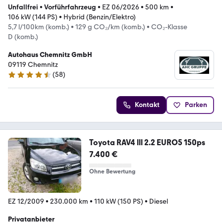
Unfallfrei
•
Vorführfahrzeug
•
EZ 06/2026
•
500 km
•
106 kW (144 PS)
•
Hybrid (Benzin/Elektro)
5,7 l/100km (komb.)
•
129 g CO₂/km (komb.)
•
CO₂-Klasse
D (komb.)
Autohaus Chemnitz GmbH
09119 Chemnitz
(
58
)
4.3 Sterne
Kontakt
Parken
Toyota RAV4 lll 2.2 EURO5 150ps
7.400 €
Ohne Bewertung
EZ 12/2009
•
230.000 km
•
110 kW (150 PS)
•
Diesel
Privatanbieter