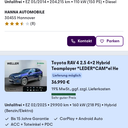
Unfallfrei
•
EZ 05/2014
•
204.215 km
•
110 kW (150 PS)
•
Diesel
HANNA AUTOMOBILE
30455 Hannover
(
8
)
3.5 Sterne
Kontakt
Parken
Toyota RAV 4 2.5 4x2 Hybrid
Teamplayer *LEDER*CAM*el He
Lieferung möglich
36.990 €
19% MwSt.
ggf. zzgl. Lieferkosten
Sehr guter Preis
Unfallfrei
•
EZ 02/2025
•
29.900 km
•
160 kW (218 PS)
•
Hybrid
(Benzin/Elektro)
Bis 15 Jahre Garantie
CarPlay + Android Auto
ACC + Totwinkel + PDC