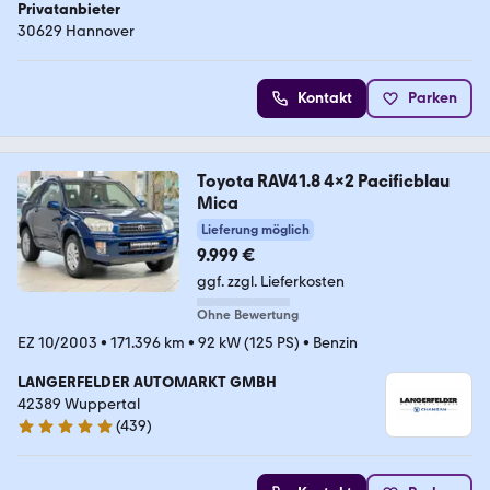
Privatanbieter
30629 Hannover
Kontakt
Parken
Toyota RAV41.8 4x2 Pacificblau
Mica
Lieferung möglich
9.999 €
ggf. zzgl. Lieferkosten
Ohne Bewertung
EZ 10/2003
•
171.396 km
•
92 kW (125 PS)
•
Benzin
LANGERFELDER AUTOMARKT GMBH
42389 Wuppertal
(
439
)
4.9 Sterne