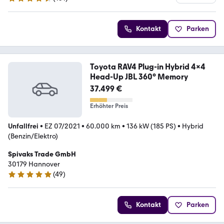
4.7 Sterne
Kontakt
Parken
Toyota RAV4 Plug-in Hybrid 4x4
Head-Up JBL 360° Memory
37.499 €
Erhöhter Preis
Unfallfrei
•
EZ 07/2021
•
60.000 km
•
136 kW (185 PS)
•
Hybrid
(Benzin/Elektro)
Spivaks Trade GmbH
30179 Hannover
(
49
)
5 Sterne
Kontakt
Parken