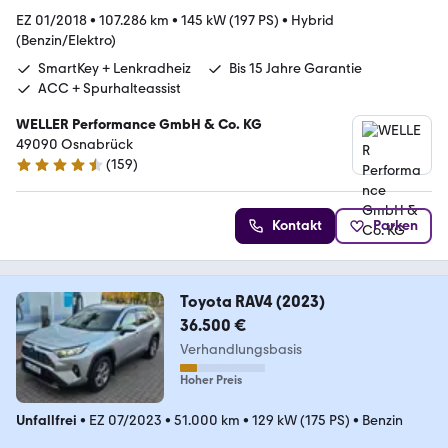
EZ 01/2018
•
107.286 km
•
145 kW (197 PS)
•
Hybrid
(Benzin/Elektro)
SmartKey + Lenkradheiz
Bis 15 Jahre Garantie
ACC + Spurhalteassist
WELLER Performance GmbH & Co. KG
49090 Osnabrück
(
159
)
4.5 Sterne
Kontakt
Parken
Toyota RAV4 (2023)
36.500 €
Verhandlungsbasis
Hoher Preis
Unfallfrei
•
EZ 07/2023
•
51.000 km
•
129 kW (175 PS)
•
Benzin