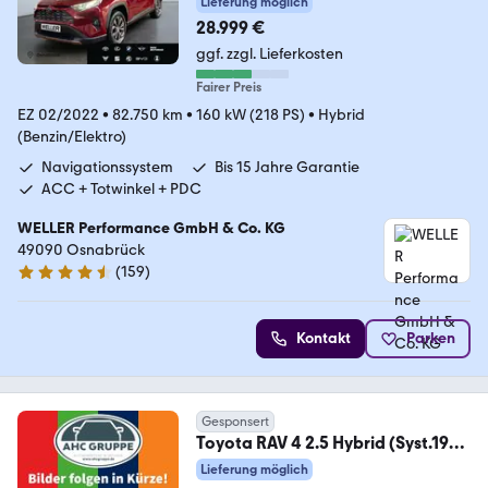
Lieferung möglich
28.999 €
ggf. zzgl. Lieferkosten
Fairer Preis
EZ 02/2022
•
82.750 km
•
160 kW (218 PS)
•
Hybrid
(Benzin/Elektro)
Navigationssystem
Bis 15 Jahre Garantie
ACC + Totwinkel + PDC
WELLER Performance GmbH & Co. KG
49090 Osnabrück
(
159
)
4.5 Sterne
Kontakt
Parken
Gesponsert
Toyota RAV 4 2.5 Hybrid (Syst.194
PS) Euro6e AWD Teampl
Lieferung möglich