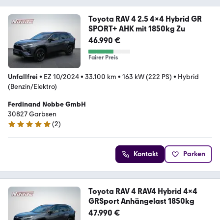
Toyota RAV 4 2.5 4x4 Hybrid GR
SPORT+ AHK mit 1850kg Zu
46.990 €
Fairer Preis
Unfallfrei
•
EZ 10/2024
•
33.100 km
•
163 kW (222 PS)
•
Hybrid
(Benzin/Elektro)
Ferdinand Nobbe GmbH
30827 Garbsen
(
2
)
5 Sterne
Kontakt
Parken
Toyota RAV 4 RAV4 Hybrid 4x4
GRSport Anhängelast 1850kg
47.990 €