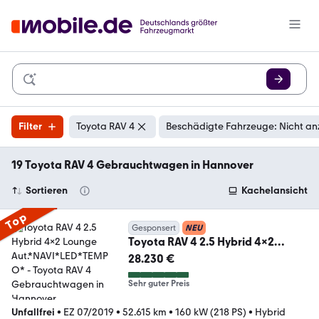
Filter
Toyota RAV 4
Beschädigte Fahrzeuge: Nicht an
19 Toyota RAV 4 Gebrauchtwagen in Hannover
Sortieren
Kachelansicht
Top
Gesponsert
NEU
Toyota RAV 4 2.5 Hybrid 4x2
Lounge Aut.*NAVI*LED*TEMPO*
28.230 €
Sehr guter Preis
Unfallfrei
•
EZ 07/2019
•
52.615 km
•
160 kW (218 PS)
•
Hybrid