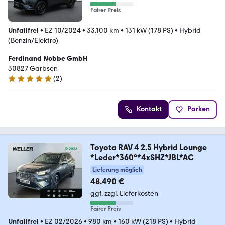
Fairer Preis
Unfallfrei
•
EZ 10/2024
•
33.100 km
•
131 kW (178 PS)
•
Hybrid
(Benzin/Elektro)
Ferdinand Nobbe GmbH
30827 Garbsen
(
2
)
5 Sterne
Kontakt
Parken
Toyota RAV 4 2.5 Hybrid Lounge
*Leder*360°*4xSHZ*JBL*AC
Lieferung möglich
48.490 €
ggf. zzgl. Lieferkosten
Fairer Preis
Unfallfrei
•
EZ 02/2026
•
980 km
•
160 kW (218 PS)
•
Hybrid