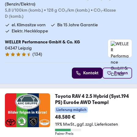
(Benzin/Elektro)
5,8 l/100km (komb.)
•
128 g CO₂/km (komb.)
•
CO₂-Klasse
D (komb.)
el. Klimasitze vorn
Bis 15 Jahre Garantie
Elektr. Heckklappe
WELLER Performance GmbH & Co. KG
04347 Leipzig
(
134
)
4.7 Sterne
Kontakt
Parken
Toyota RAV 4 2.5 Hybrid (Syst.194
PS) Euro6e AWD Teampl
Lieferung möglich
48.580 €
19% MwSt.
ggf. zzgl. Lieferkosten
Fairer Preis