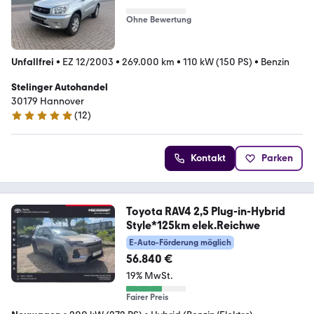
Ohne Bewertung
Unfallfrei
•
EZ 12/2003
•
269.000 km
•
110 kW (150 PS)
•
Benzin
Stelinger Autohandel
30179 Hannover
(
12
)
4.8 Sterne
Kontakt
Parken
Toyota RAV4 2,5 Plug-in-Hybrid
Style*125km elek.Reichwe
E-Auto-Förderung möglich
56.840 €
19% MwSt.
Fairer Preis