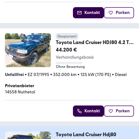
Kontakt
Parken
Gesponsert
Toyota Land Cruiser HDJ80 4.2 TD
Station Wagon 24V
44.200 €
Verhandlungsbasis
Ohne Bewertung
Unfallfrei
•
EZ 07/1995
•
352.000 km
•
125 kW (170 PS)
•
Diesel
Privatanbieter
14558 Nuthetal
Kontakt
Parken
Toyota Land Cruiser Hdj80