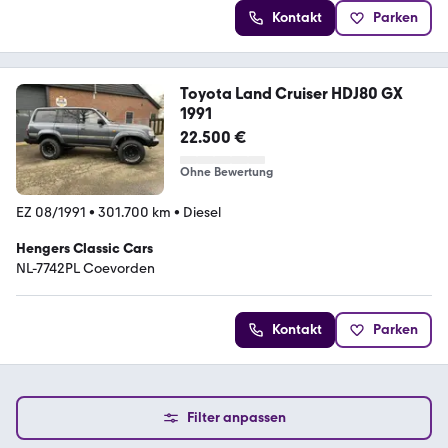
Kontakt
Parken
Toyota Land Cruiser HDJ80 GX
1991
22.500 €
Ohne Bewertung
EZ 08/1991
•
301.700 km
•
Diesel
Hengers Classic Cars
NL-7742PL Coevorden
Kontakt
Parken
Filter anpassen