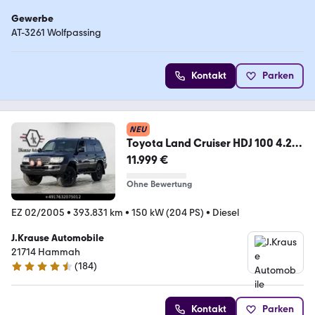
Gewerbe
AT-3261 Wolfpassing
Kontakt
Parken
NEU
Toyota Land Cruiser HDJ 100 4.2
TD Aut. Leder Facelift
11.999 €
Ohne Bewertung
EZ 02/2005
•
393.831 km
•
150 kW (204 PS)
•
Diesel
J.Krause Automobile
21714 Hammah
(
184
)
4.7 Sterne
Kontakt
Parken