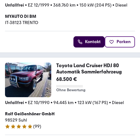
Unfallfrei
•
EZ 12/1999
•
368.760 km
•
150 kW (204 PS)
•
Diesel
MYAUTO DI BM
IT-38123 TRENTO
Kontakt
Parken
Toyota Land Cruiser HDJ 80
Automatik Sammlerfahrzeug
68.500 €
Ohne Bewertung
Unfallfrei
•
EZ 10/1990
•
94.445 km
•
123 kW (167 PS)
•
Diesel
Rolf Geißenhöner GmbH
98529 Suhl
(
99
)
4.8 Sterne