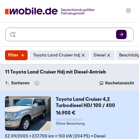
Filter
Toyota Land Cruiser hdj
Diesel
Beschädig
11 Toyota Land Cruiser Hdj mit Diesel-Antrieb
Sortieren
Kachelansicht
Toyota Land Cruiser 4,2
Turbodiesel HDJ 100 / 400
16.900 €
Ohne Bewertung
EZ 09/2005
•
237.700 km
•
150 kW (204 PS)
•
Diesel