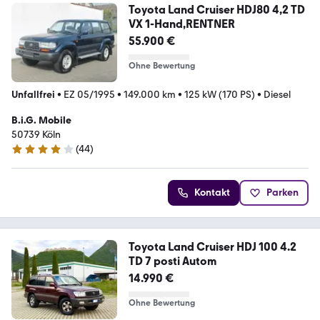
Toyota Land Cruiser HDJ80 4,2 TD
VX 1-Hand,RENTNER
55.900 €
Ohne Bewertung
Unfallfrei
•
EZ 05/1995
•
149.000 km
•
125 kW (170 PS)
•
Diesel
B.i.G. Mobile
50739 Köln
(
44
)
4.1 Sterne
Kontakt
Parken
Toyota Land Cruiser HDJ 100 4.2
TD 7 posti Autom
14.990 €
Ohne Bewertung