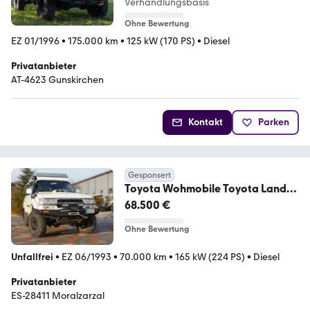
Verhandlungsbasis
Ohne Bewertung
EZ 01/1996
•
175.000 km
•
125 kW (170 PS)
•
Diesel
Privatanbieter
AT-4623 Gunskirchen
Kontakt
Parken
Gesponsert
Toyota Wohmobile Toyota Land
Cruiser HDj - 80 Automatik
68.500 €
Ohne Bewertung
Unfallfrei
•
EZ 06/1993
•
70.000 km
•
165 kW (224 PS)
•
Diesel
Privatanbieter
ES-28411 Moralzarzal