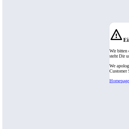
Ei
Wir bitten
steht Dir 
We apologi
Customer S
Homepag