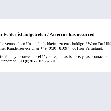
n Fehler ist aufgetreten / An error has occurred
 die verursachten Unannehmlichkeiten zu entschuldigen! Wenn Du Hilfe
unser Kundenservice unter +49 (0)30 - 81097 - 601 zur Verfügung.
se for any inconvenience! If you require assistance, please contact our
upport on +49 (0)30 - 81097 - 601.
e