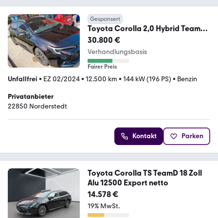
Gesponsert
Toyota Corolla 2,0 Hybrid Team
Deutsch TS 196PS 12tkm
30.800 €
Verhandlungsbasis
Fairer Preis
Unfallfrei
•
EZ 02/2024
•
12.500 km
•
144 kW (196 PS)
•
Benzin
Privatanbieter
22850 Norderstedt
Kontakt
Parken
Toyota Corolla TS TeamD 18 Zoll
Alu 12500 Export netto
14.578 €
19% MwSt.