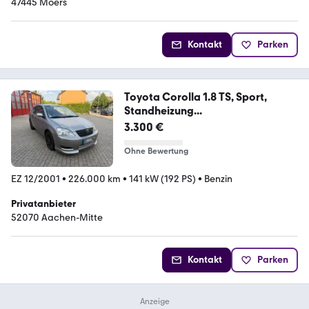
47445 Moers
Kontakt
Parken
Toyota Corolla 1.8 TS, Sport,
Standheizung...
3.300 €
Ohne Bewertung
EZ 12/2001
•
226.000 km
•
141 kW (192 PS)
•
Benzin
Privatanbieter
52070 Aachen-Mitte
Kontakt
Parken