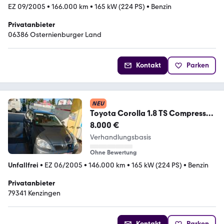
EZ 09/2005
•
166.000 km
•
165 kW (224 PS)
•
Benzin
Privatanbieter
06386 Osternienburger Land
Kontakt
Parken
NEU
Toyota Corolla 1.8 TS Compressor
TS Compressor
8.000 €
Verhandlungsbasis
Ohne Bewertung
Unfallfrei
•
EZ 06/2005
•
146.000 km
•
165 kW (224 PS)
•
Benzin
Privatanbieter
79341 Kenzingen
Kontakt
Parken