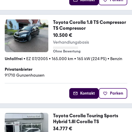
Toyota Corolla 1.8 TS Compressor
TS Compressor
10.500 €
Verhandlungsbasis
Ohne Bewertung
Unfallfrei
•
EZ 07/2005
•
165.000 km
•
165 kW (224 PS)
•
Benzin
Privatanbieter
91710 Gunzenhausen
Kontakt
Parken
Toyota Corolla Touring Sports
Hybrid 1.8l Corolla TS
34.777 €