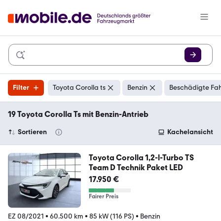
Filter
Toyota Corolla ts
Benzin
Beschädigte Fah
19 Toyota Corolla Ts mit Benzin-Antrieb
Sortieren
Kachelansicht
Toyota Corolla 1,2-l-Turbo TS
Team D Technik Paket LED
17.950 €
Fairer Preis
EZ 08/2021
•
60.500 km
•
85 kW (116 PS)
•
Benzin