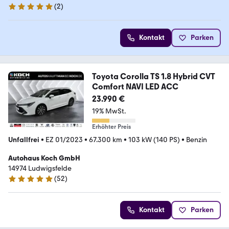
(
2
)
5 Sterne
Kontakt
Parken
Toyota Corolla TS 1.8 Hybrid CVT
Comfort NAVI LED ACC
23.990 €
19% MwSt.
Erhöhter Preis
Unfallfrei
•
EZ 01/2023
•
67.300 km
•
103 kW (140 PS)
•
Benzin
Autohaus Koch GmbH
14974 Ludwigsfelde
(
52
)
5 Sterne
Kontakt
Parken