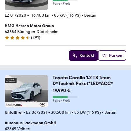
Fairer Preis
EZ 01/2020
•
116.400 km
•
85 kW (116 PS)
•
Benzin
HMG Hessen Motor Group
63654 Büdingen-Düdelsheim
(
291
)
4.6 Sterne
Kontakt
Parken
Toyota Corolla 1.2 TS Team
D*Technik Paket*LED*ACC*
19.990 €
Fairer Preis
Unfallfrei
•
EZ 06/2021
•
30.500 km
•
85 kW (116 PS)
•
Benzin
Autohaus Lackmann GmbH
42549 Velbert