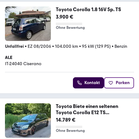
Toyota Corolla 1.8 16V 5p. TS
3.900 €
Ohne Bewertung
Unfallfrei
•
EZ 08/2006
•
104.000 km
•
95 kW (129 PS)
•
Benzin
ALE
IT-24040 Ciserano
Kontakt
Parken
Toyota Biete einen seltenen
Toyota Corolla E12 TS...
14.789 €
Ohne Bewertung