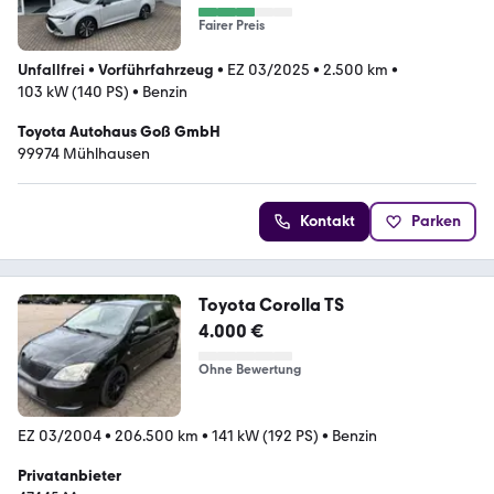
Fairer Preis
Unfallfrei
•
Vorführfahrzeug
•
EZ 03/2025
•
2.500 km
•
103 kW (140 PS)
•
Benzin
Toyota Autohaus Goß GmbH
99974 Mühlhausen
Kontakt
Parken
Toyota Corolla TS
4.000 €
Ohne Bewertung
EZ 03/2004
•
206.500 km
•
141 kW (192 PS)
•
Benzin
Privatanbieter