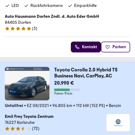
LED
Rückfahrkamera
Einparkhilfe
Auto Hausmann Dorfen Zndl. d. Auto Eder GmbH
84405 Dorfen
(
3
)
5 Sterne
Kontakt
Parken
Toyota Corolla 2.0 Hybrid TS
Business Navi, CarPlay, AC
20.990 €
Fairer Preis
Unfallfrei
•
EZ 08/2021
•
96.805 km
•
112 kW (152 PS)
•
Benzin
Emil Frey Toyota Zentrum
76227 Karlsruhe
(
72
)
3.7 Sterne