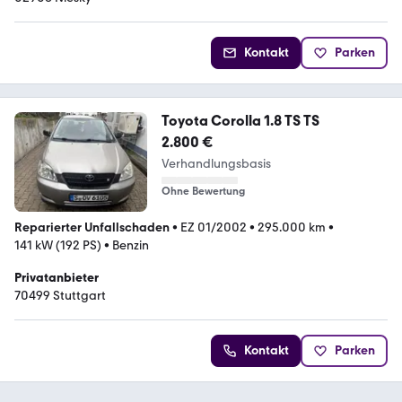
Kontakt
Parken
Toyota Corolla 1.8 TS TS
2.800 €
Verhandlungsbasis
Ohne Bewertung
Reparierter Unfallschaden
•
EZ 01/2002
•
295.000 km
•
141 kW (192 PS)
•
Benzin
Privatanbieter
70499 Stuttgart
Kontakt
Parken