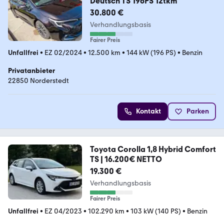
Deutsch TS 196PS 12tkm
30.800 €
Verhandlungsbasis
Fairer Preis
Unfallfrei
•
EZ 02/2024
•
12.500 km
•
144 kW (196 PS)
•
Benzin
Privatanbieter
22850 Norderstedt
Kontakt
Parken
Toyota Corolla 1,8 Hybrid Comfort
TS | 16.200€ NETTO
19.300 €
Verhandlungsbasis
Fairer Preis
Unfallfrei
•
EZ 04/2023
•
102.290 km
•
103 kW (140 PS)
•
Benzin