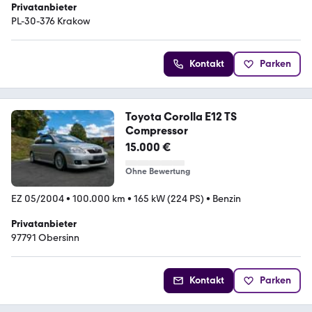
Privatanbieter
PL-30-376 Krakow
Kontakt
Parken
Toyota Corolla E12 TS
Compressor
15.000 €
Ohne Bewertung
EZ 05/2004
•
100.000 km
•
165 kW (224 PS)
•
Benzin
Privatanbieter
97791 Obersinn
Kontakt
Parken