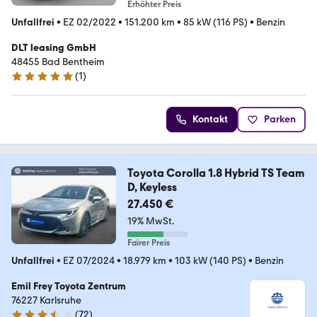
Erhöhter Preis
Unfallfrei
•
EZ 02/2022
•
151.200 km
•
85 kW (116 PS)
•
Benzin
DLT leasing GmbH
48455 Bad Bentheim
(
1
)
5 Sterne
Kontakt
Parken
Toyota Corolla 1.8 Hybrid TS Team
D, Keyless
27.450 €
19% MwSt.
Fairer Preis
Unfallfrei
•
EZ 07/2024
•
18.979 km
•
103 kW (140 PS)
•
Benzin
Emil Frey Toyota Zentrum
76227 Karlsruhe
(
72
)