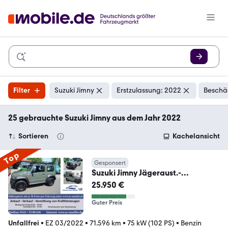
Filter
Suzuki Jimny
Erstzulassung: 2022
Beschä
25 gebrauchte Suzuki Jimny aus dem Jahr 2022
Sortieren
Kachelansicht
Top
Gesponsert
Suzuki Jimny Jägeraust.-
Dachträger/Leiter-AHK-Spur-Klim
25.950 €
Guter Preis
Unfallfrei
•
EZ 03/2022
•
71.596 km
•
75 kW (102 PS)
•
Benzin