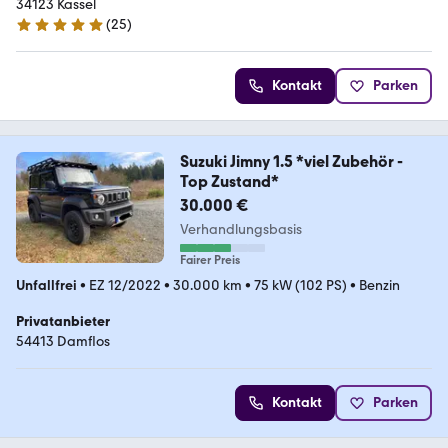
34123 Kassel
(
25
)
5 Sterne
Kontakt
Parken
Suzuki Jimny 1.5 *viel Zubehör -
Top Zustand*
30.000 €
Verhandlungsbasis
Fairer Preis
Unfallfrei
•
EZ 12/2022
•
30.000 km
•
75 kW (102 PS)
•
Benzin
Privatanbieter
54413 Damflos
Kontakt
Parken