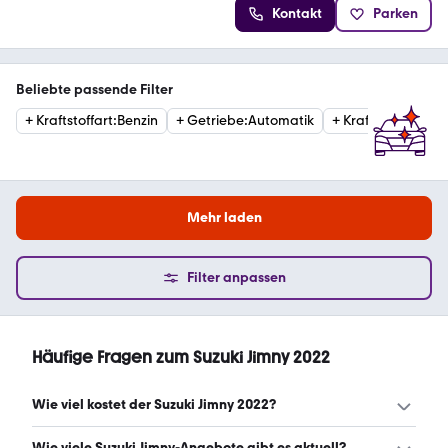
Kontakt
Parken
Beliebte passende Filter
+
Kraftstoffart
:
Benzin
+
Getriebe
:
Automatik
+
Kraftstoffart
:
Die
Mehr laden
Filter anpassen
Häufige Fragen zum Suzuki Jimny 2022
Wie viel kostet der Suzuki Jimny 2022?
Ein guter Preis für einen Suzuki Jimny 2022 liegt zwischen
Wie viele Suzuki Jimny-Angebote gibt es aktuell?