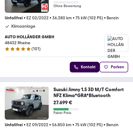
Ohne Bewertung
Unfallfrei
•
EZ 02/2022
•
36.380 km
•
75 kW (102 PS)
•
Benzin
Klimaanlage
AUTO HOLLÄNDER GMBH
48432 Rheine
(
101
)
4.9 Sterne
Kontakt
Parken
Suzuki Jimny 1.5 3D M/T Comfort
NFZ Klima*GRA*Bluetooth
27.699 €
Fairer Preis
Unfallfrei
•
EZ 09/2022
•
56.850 km
•
75 kW (102 PS)
•
Benzin