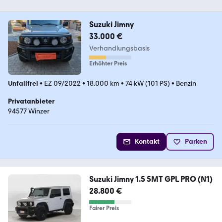
Suzuki Jimny
33.000 €
Verhandlungsbasis
Erhöhter Preis
Unfallfrei
•
EZ 09/2022
•
18.000 km
•
74 kW (101 PS)
•
Benzin
Privatanbieter
94577 Winzer
Kontakt
Parken
Suzuki Jimny 1.5 5MT GPL PRO (N1)
28.800 €
Fairer Preis