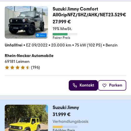
Suzuki Jimny Comfort
AllGripNFZ/SHZ/AHK/NET23.529€
27.999 €
19% MwSt.
Fairer Preis
Unfallfrei
•
EZ 09/2022
•
20.000 km
•
75 kW (102 PS)
•
Benzin
Rhein-Neckar Automobile
69181 Leimen
(
196
)
4.4 Sterne
Kontakt
Parken
Suzuki Jimny
31.999 €
Verhandlungsbasis
Erhöhter Preis