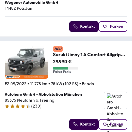
Wegener Automobile GmbH
14482 Potsdam
Kontakt
Parken
NEU
Suzuki Jimny 1.5 Comfort Allgrip
NFZ*TEMPO*SHZ*LIM*
29.990 €
Fairer Preis
EZ 09/2022
•
11.778 km
•
75 kW (102 PS)
•
Benzin
Autohero GmbH - Abholstation München
85375 Neufahrn b. Freising
(
230
)
4.4 Sterne
Kontakt
Parken