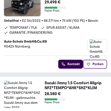
29.498 €
Fairer Preis
Unfallfrei
•
EZ 06/2022
•
48.371 km
•
75 kW (102 PS)
•
Benzin
TEMPOMAT / FLA
SPUR ASSIST / KLIMA
GARANTIE /FINANZIERUNG
Auto-Scholz GmbH&Co.KG
90425 Nürnberg
Kontakt
Parken
Suzuki Jimny 1.5 Comfort Allgrip
NFZ*TEMPO*AHK*SHZ*KLIM
28.580 €
Fairer Preis