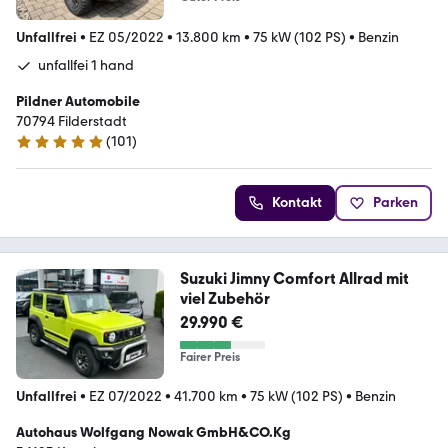
Unfallfrei
•
EZ 05/2022
•
13.800 km
•
75 kW (102 PS)
•
Benzin
unfallfei 1 hand
Pildner Automobile
70794 Filderstadt
(
101
)
4.9 Sterne
Kontakt
Parken
Suzuki Jimny Comfort Allrad mit
viel Zubehör
29.990 €
Fairer Preis
Unfallfrei
•
EZ 07/2022
•
41.700 km
•
75 kW (102 PS)
•
Benzin
Autohaus Wolfgang Nowak GmbH&CO.Kg