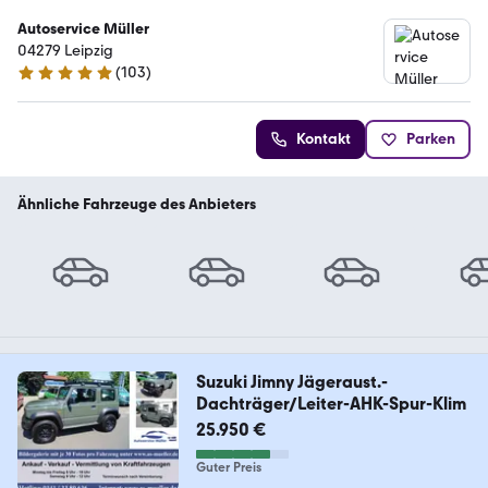
Autoservice Müller
04279 Leipzig
(
103
)
4.9 Sterne
Kontakt
Parken
Ähnliche Fahrzeuge des Anbieters
Suzuki Jimny Jägeraust.-
Dachträger/Leiter-AHK-Spur-Klim
25.950 €
Guter Preis