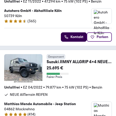
Unfallfrei
•
EZ 11/2022
•
47.294 km
•
75 kW (102 PS)
•
Benzin
Autohero GmbH - Abholfiliale Köln
50739 Köln
(
365
)
4.6 Sterne
Kontakt
Parken
Gesponsert
Suzuki JIMNY ALLGRIP 4x4 NEUE
ALL-TERRAIN +SCHECKHEFTGE
25.695 €
Fairer Preis
Unfallfrei
•
EZ 04/2022
•
79.877 km
•
75 kW (102 PS)
•
Benzin
NEUE AllTerrain REIFEN
Matthias Mende Automobile - Jeep Station
04862 Mockrehna
(
414
)