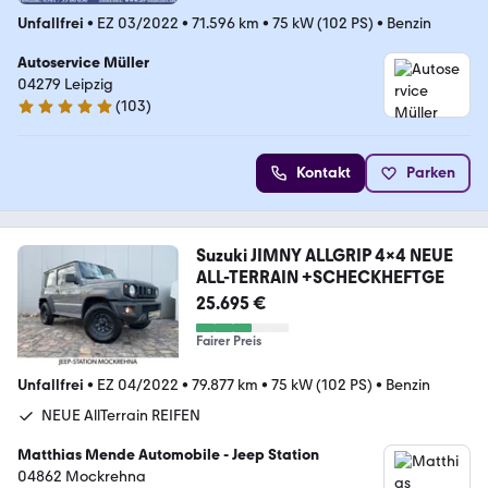
Unfallfrei
•
EZ 03/2022
•
71.596 km
•
75 kW (102 PS)
•
Benzin
Autoservice Müller
04279 Leipzig
(
103
)
4.9 Sterne
Kontakt
Parken
Suzuki JIMNY ALLGRIP 4x4 NEUE
ALL-TERRAIN +SCHECKHEFTGE
25.695 €
Fairer Preis
Unfallfrei
•
EZ 04/2022
•
79.877 km
•
75 kW (102 PS)
•
Benzin
NEUE AllTerrain REIFEN
Matthias Mende Automobile - Jeep Station
04862 Mockrehna