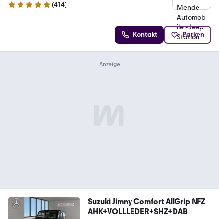
(
414
)
5 Sterne
Kontakt
Parken
Suzuki Jimny Comfort AllGrip NFZ
AHK+VOLLLEDER+SHZ+DAB