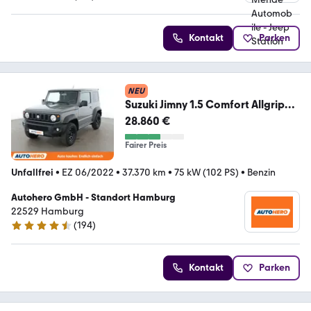
5 Sterne
Kontakt
Parken
NEU
Suzuki Jimny 1.5 Comfort Allgrip
NFZ*TEMPO*SHZ*LIM*
28.860 €
Fairer Preis
Unfallfrei
•
EZ 06/2022
•
37.370 km
•
75 kW (102 PS)
•
Benzin
Autohero GmbH - Standort Hamburg
22529 Hamburg
(
194
)
4.6 Sterne
Kontakt
Parken