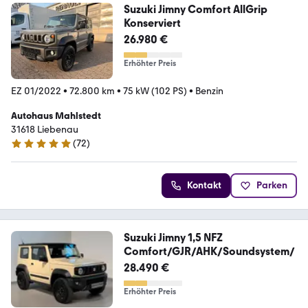
Suzuki Jimny Comfort AllGrip
Konserviert
26.980 €
Erhöhter Preis
EZ 01/2022
•
72.800 km
•
75 kW (102 PS)
•
Benzin
Autohaus Mahlstedt
31618 Liebenau
(
72
)
5 Sterne
Kontakt
Parken
Suzuki Jimny 1,5 NFZ
Comfort/GJR/AHK/Soundsystem/
28.490 €
Erhöhter Preis