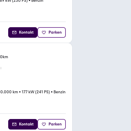
69 kW (230 PS)
•
Benzin
Kontakt
Parken
00km
0.000 km
•
177 kW (241 PS)
•
Benzin
Kontakt
Parken