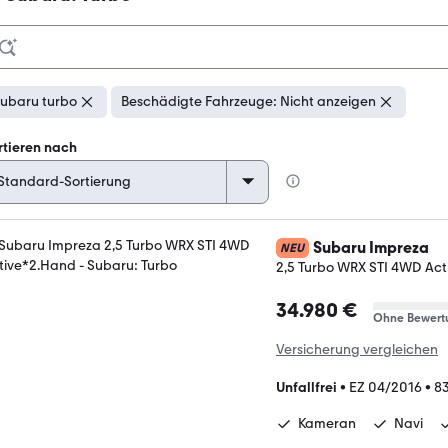
ubaru turbo
Beschädigte Fahrzeuge: Nicht anzeigen
rtieren nach
Subaru Impreza
NEU
2,5 Turbo WRX STI 4WD Ac
34.980 €
Ohne Bewert
Versicherung vergleichen
Unfallfrei
•
EZ 04/2016
•
8
Kameran
Navi