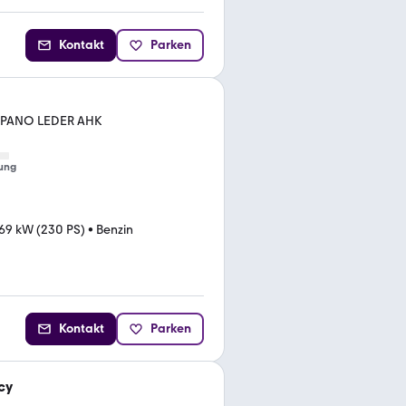
Kontakt
Parken
D PANO LEDER AHK
ung
69 kW (230 PS)
•
Benzin
Kontakt
Parken
cy