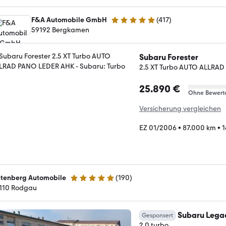
F&A Automobile GmbH
(
417
)
4.9 Sterne
59192 Bergkamen
Subaru Forester
2.5 XT Turbo AUTO ALLRA
25.890 €
Ohne Bewert
Versicherung vergleichen
EZ 01/2006
•
87.000 km
•
1
tenberg Automobile
(
190
)
4.8 Sterne
110 Rodgau
Subaru Lega
Gesponsert
2.0 turbo