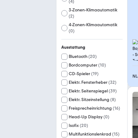
(
4
)
3-Zonen-Klimaautomatik
(
2
)
4-Zonen-Klimaautomatik
(
0
)
Ausstattung
Bluetooth
(
20
)
Bordcomputer
(
10
)
CD-Spieler
(
19
)
NL
Elektr. Fensterheber
(
32
)
Elektr. Seitenspiegel
(
39
)
Elektr. Sitzeinstellung
(
8
)
Freisprecheinrichtung
(
16
)
Head-Up Display
(
0
)
Isofix
(
20
)
Multifunktionslenkrad
(
15
)