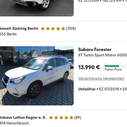
EZ 12/2008
•
182.125 km
•
1
towelt Südring Berlin
(
308
)
4.9 Sterne
055 Berlin
Subaru Forester
XT Turbo Sport Motor 600
13.990 €
Fairer Preis
Versicherung vergleichen
Unfallfrei
•
EZ 07/2018
•
20
tohaus Lothar Kegler e. K.
(
49
)
4.9 Sterne
414 Herschbach