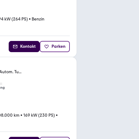
94 kW (264 PS)
•
Benzin
Kontakt
Parken
utom. Tu...
ung
08.000 km
•
169 kW (230 PS)
•