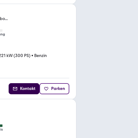
o...
ung
221 kW (300 PS)
•
Benzin
Kontakt
Parken
is