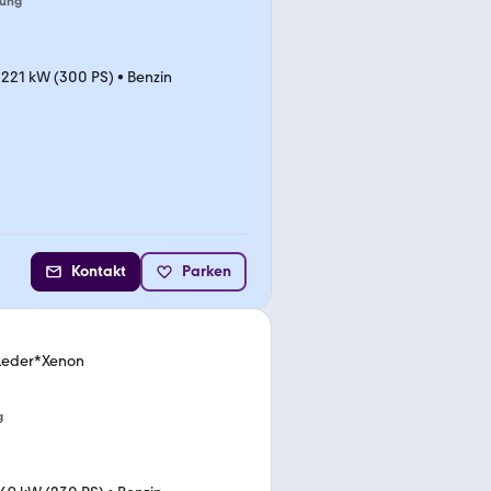
tung
•
221 kW (300 PS)
•
Benzin
Kontakt
Parken
Leder*Xenon
g