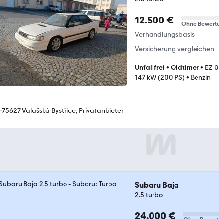
12.500 €
Ohne Bewert
Verhandlungsbasis
Versicherung vergleichen
Unfallfrei
•
Oldtimer
•
EZ 0
147 kW (200 PS)
•
Benzin
-75627 Valašská Bystřice, Privatanbieter
Subaru Baja
2.5 turbo
24.000 €