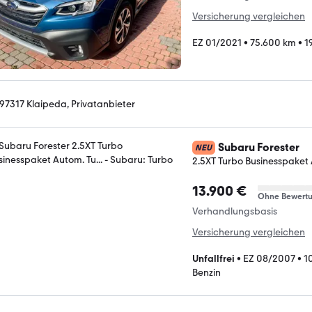
Versicherung vergleichen
EZ 01/2021
•
75.600 km
•
1
-97317 Klaipeda, Privatanbieter
Subaru Forester
NEU
2.5XT Turbo Businesspaket A
13.900 €
Ohne Bewert
Verhandlungsbasis
Versicherung vergleichen
Unfallfrei
•
EZ 08/2007
•
1
Benzin