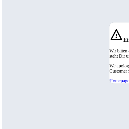
Ei
Wir bitten
steht Dir 
We apologi
Customer S
Homepag