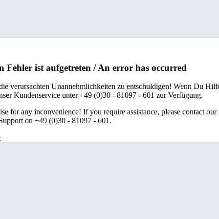
n Fehler ist aufgetreten / An error has occurred
 die verursachten Unannehmlichkeiten zu entschuldigen! Wenn Du Hilfe
unser Kundenservice unter +49 (0)30 - 81097 - 601 zur Verfügung.
se for any inconvenience! If you require assistance, please contact our
upport on +49 (0)30 - 81097 - 601.
e