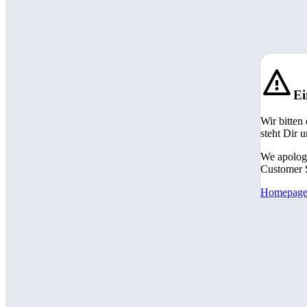
Ei
Wir bitten
steht Dir 
We apologi
Customer S
Homepag