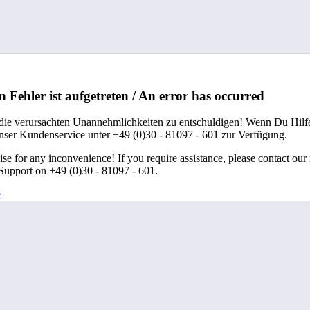
n Fehler ist aufgetreten / An error has occurred
 die verursachten Unannehmlichkeiten zu entschuldigen! Wenn Du Hilfe
unser Kundenservice unter +49 (0)30 - 81097 - 601 zur Verfügung.
se for any inconvenience! If you require assistance, please contact our
upport on +49 (0)30 - 81097 - 601.
e