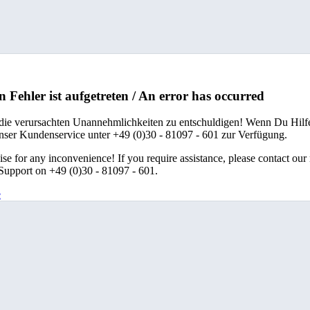
n Fehler ist aufgetreten / An error has occurred
 die verursachten Unannehmlichkeiten zu entschuldigen! Wenn Du Hilfe
unser Kundenservice unter +49 (0)30 - 81097 - 601 zur Verfügung.
se for any inconvenience! If you require assistance, please contact our
upport on +49 (0)30 - 81097 - 601.
e