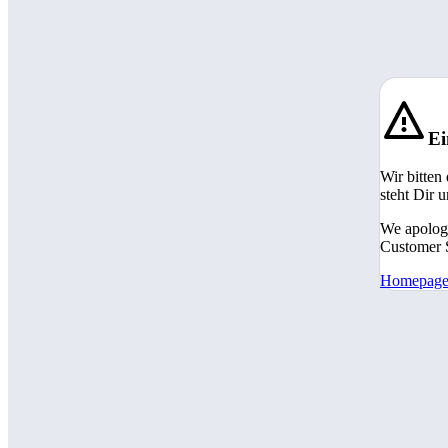
Ei
Wir bitten
steht Dir 
We apologi
Customer S
Homepag