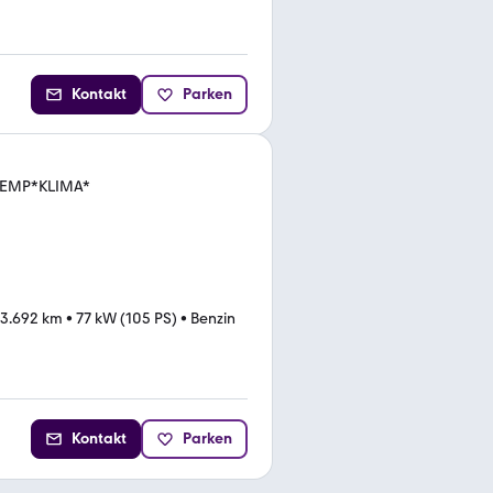
Kontakt
Parken
*TEMP*KLIMA*
23.692 km
•
77 kW (105 PS)
•
Benzin
Kontakt
Parken