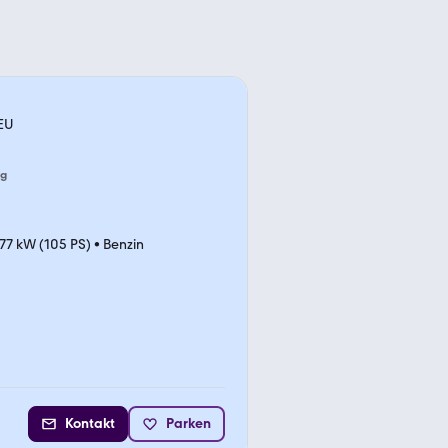
NEU
ng
77 kW (105 PS)
•
Benzin
Kontakt
Parken