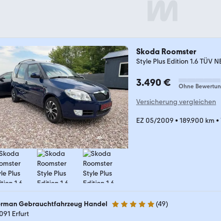
Skoda Roomster
Style Plus Edition 1.6 TÜV 
3.490 €
Ohne Bewertu
Versicherung vergleichen
EZ 05/2009
•
189.900 km
•
rman Gebrauchtfahrzeug Handel
(
49
)
4.9 Sterne
091 Erfurt