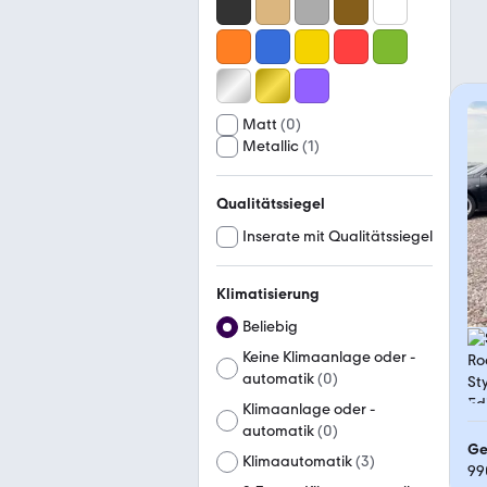
Matt
(
0
)
Metallic
(
1
)
Qualitätssiegel
Inserate mit Qualitätssiegel
Klimatisierung
Beliebig
Keine Klimaanlage oder -
automatik
(
0
)
Klimaanlage oder -
automatik
(
0
)
Ge
Klimaautomatik
(
3
)
99