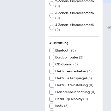
2-Zonen-Klimaautomatik
(
0
)
3-Zonen-Klimaautomatik
(
0
)
4-Zonen-Klimaautomatik
¹
M
(
0
)
Ausstattung
Bluetooth
(
0
)
Bordcomputer
(
2
)
CD-Spieler
(
3
)
Elektr. Fensterheber
(
3
)
Elektr. Seitenspiegel
(
3
)
Elektr. Sitzeinstellung
(
0
)
Freisprecheinrichtung
(
0
)
Head-Up Display
(
0
)
Isofix
(
3
)