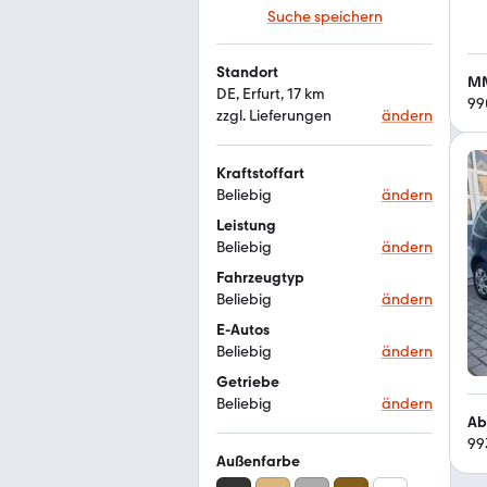
Suche speichern
Standort
MM
DE, Erfurt, 17 km
99
zzgl. Lieferungen
ändern
Kraftstoffart
Beliebig
ändern
Leistung
Beliebig
ändern
Fahrzeugtyp
Beliebig
ändern
E-Autos
Beliebig
ändern
Getriebe
Beliebig
ändern
Ab
99
Außenfarbe