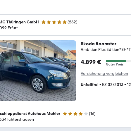
C Thüringen GmbH
(
262
)
4.9 Sterne
099 Erfurt
Skoda Roomster
Ambition Plus Edition*SH
4.899 €
Guter Preis
Versicherung vergleichen
Unfallfrei
•
EZ 02/2013
•
1
schleppdienst Autohaus Mahler
(
16
)
4 Sterne
334 Ichtershausen