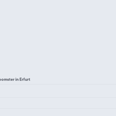
omster in Erfurt
Skoda 120
Skoda 130
Skoda Enyaq
Skoda Fabia
Skoda Roomster Bielefeld
Skoda Roomster Bochum