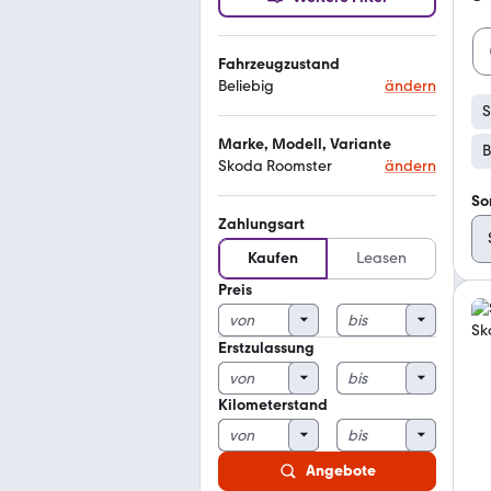
Fahrzeugzustand
Beliebig
ändern
S
Marke, Modell, Variante
B
Skoda Roomster
ändern
So
Zahlungsart
Kaufen
Leasen
Preis
Erstzulassung
Kilometerstand
Angebote