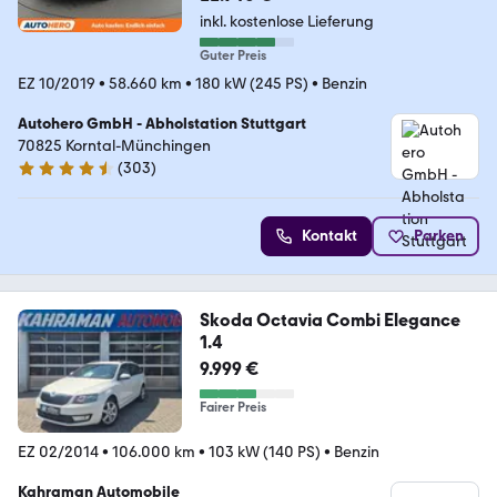
inkl. kostenlose Lieferung
Guter Preis
EZ 10/2019
•
58.660 km
•
180 kW (245 PS)
•
Benzin
Autohero GmbH - Abholstation Stuttgart
70825 Korntal-Münchingen
(
303
)
4.4 Sterne
Kontakt
Parken
Skoda Octavia Combi Elegance
1.4
9.999 €
Fairer Preis
EZ 02/2014
•
106.000 km
•
103 kW (140 PS)
•
Benzin
Kahraman Automobile