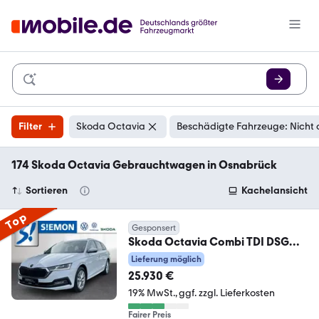
Filter
Skoda Octavia
Beschädigte Fahrzeuge: Nicht 
174 Skoda Octavia Gebrauchtwagen in Osnabrück
Sortieren
Kachelansicht
Top
Gesponsert
Skoda Octavia Combi TDI DSG
Style DynLED Navi ACC HuD
Lieferung möglich
25.930 €
19% MwSt.
ggf. zzgl. Lieferkosten
Fairer Preis