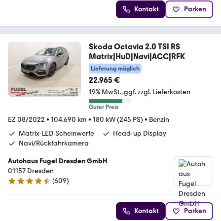
Kontakt
Parken
Skoda Octavia 2.0 TSI RS
Matrix|HuD|Navi|ACC|RFK
Lieferung möglich
22.965 €
19% MwSt.
ggf. zzgl. Lieferkosten
Guter Preis
EZ 08/2022
•
104.690 km
•
180 kW (245 PS)
•
Benzin
Matrix-LED Scheinwerfe
Head-up Display
Navi/Rückfahrkamera
Autohaus Fugel Dresden GmbH
01157 Dresden
(
609
)
4.6 Sterne
Kontakt
Parken