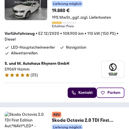
Lieferung möglich
19.880 €
19% MwSt.
ggf. zzgl. Lieferkosten
Erhöhter Preis
Vorführfahrzeug
•
EZ 12/2020
•
108.900 km
•
110 kW (150 PS)
•
Diesel
LED-Hauptscheinwerfer
Navigation
Allwetterreifen
S. und M. Autohaus Rhynern GmbH
59069 Hamm
(
25
)
5 Sterne
Kontakt
Parken
NEU
Skoda Octavia 2.0 TDI First
Edition Aut.*NAVI*LED*
Lieferung möglich