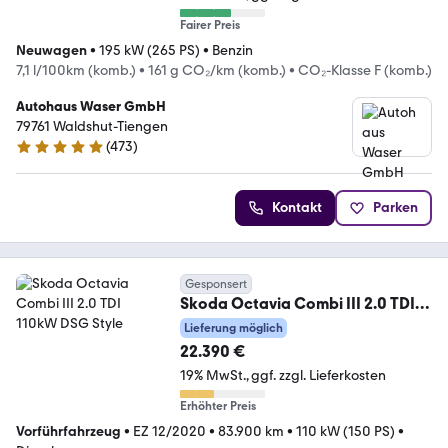
Fairer Preis
Neuwagen
•
195 kW (265 PS)
•
Benzin
7,1 l/100km (komb.)
•
161 g CO₂/km (komb.)
•
CO₂-Klasse F (komb.)
Autohaus Waser GmbH
79761 Waldshut-Tiengen
(
473
)
4.8 Sterne
Kontakt
Parken
Gesponsert
Skoda Octavia Combi III 2.0 TDI
110kW DSG Style
Lieferung möglich
22.390 €
19% MwSt.
ggf. zzgl. Lieferkosten
Erhöhter Preis
Vorführfahrzeug
•
EZ 12/2020
•
83.900 km
•
110 kW (150 PS)
•