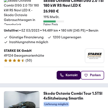
Skoda Octavia Combi DSG 2.0 TSI
180 kW RS Navi LED K
26.980 €
19% MwSt.
Fairer Preis
Unfallfrei
•
EZ 03/2023
•
94.489 km
•
180 kW (245 PS)
•
Benzin
Günstige Finanzierung
1200 Lagerwagen
Inzahlungnahme möglich
STARKE SK GmbH
49124 Georgsmarienhütte
(
50
)
4.7 Sterne
Kontakt
Parken
Skoda Octavia Combi Tour 1.5TSI
4xSitzheizung Smartlin
Lieferung möglich