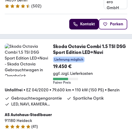
14059 Berlin
(
502
)
4.5 Sterne
Kontakt
Parken
Skoda Octavia Combi 1.5 TSI DSG
Sport Edition LED+Navi
Lieferung möglich
19.450 €
ggf. zzgl. Lieferkosten
Fairer Preis
Unfallfrei
•
EZ 04/2020
•
79.600 km
•
110 kW (150 PS)
•
Benzin
Gebrauchtwagengarantie
Sportliche Optik
LED, NAVI, KAMERA...
AS Autohaus-Stadlbauer
91180 Heideck
(
41
)
5 Sterne