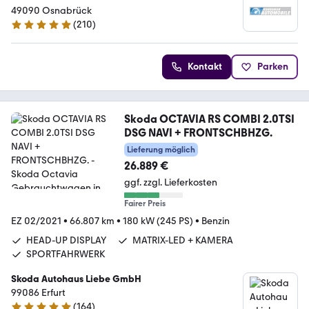
49090 Osnabrück
(
210
)
4.8 Sterne
Kontakt
Parken
Skoda OCTAVIA RS COMBI 2.0TSI
DSG NAVI + FRONTSCHBHZG.
Lieferung möglich
26.889 €
ggf. zzgl. Lieferkosten
Fairer Preis
EZ 02/2021
•
66.807 km
•
180 kW (245 PS)
•
Benzin
HEAD-UP DISPLAY
MATRIX-LED + KAMERA
SPORTFAHRWERK
Skoda Autohaus Liebe GmbH
99086 Erfurt
(
164
)