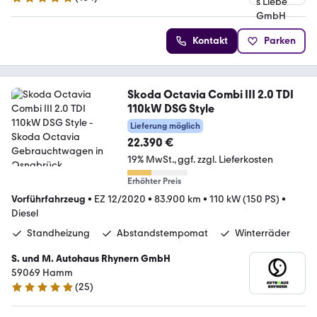
4.9 Sterne
Kontakt
Parken
Skoda Octavia Combi III 2.0 TDI
110kW DSG Style
Lieferung möglich
22.390 €
19% MwSt.
ggf. zzgl. Lieferkosten
Erhöhter Preis
Vorführfahrzeug
•
EZ 12/2020
•
83.900 km
•
110 kW (150 PS)
•
Diesel
Standheizung
Abstandstempomat
Winterräder
S. und M. Autohaus Rhynern GmbH
59069 Hamm
(
25
)
5 Sterne