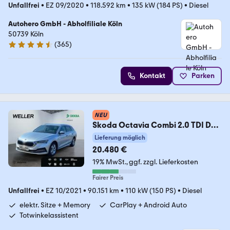
Unfallfrei
•
EZ 09/2020
•
118.592 km
•
135 kW (184 PS)
•
Diesel
Autohero GmbH - Abholfiliale Köln
50739 Köln
(
365
)
4.6 Sterne
Kontakt
Parken
NEU
Skoda Octavia Combi 2.0 TDI DSG
Style *LED*4xSHZ*Navi*
Lieferung möglich
20.480 €
19% MwSt.
ggf. zzgl. Lieferkosten
Fairer Preis
Unfallfrei
•
EZ 10/2021
•
90.151 km
•
110 kW (150 PS)
•
Diesel
elektr. Sitze + Memory
CarPlay + Android Auto
Totwinkelassistent