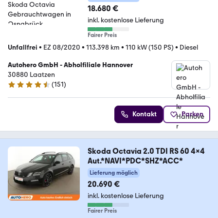
18.680 €
inkl. kostenlose Lieferung
Fairer Preis
Unfallfrei
•
EZ 08/2020
•
113.398 km
•
110 kW (150 PS)
•
Diesel
Autohero GmbH - Abholfiliale Hannover
30880 Laatzen
(
151
)
4.7 Sterne
Kontakt
Parken
Skoda Octavia 2.0 TDI RS 60 4x4
Aut.*NAVI*PDC*SHZ*ACC*
Lieferung möglich
20.690 €
inkl. kostenlose Lieferung
Fairer Preis