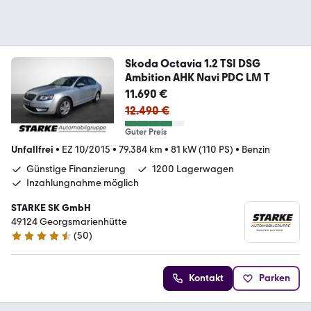
Skoda Octavia 1.2 TSI DSG
Ambition AHK Navi PDC LM T
11.690 €
12.490 €
Guter Preis
Unfallfrei
•
EZ 10/2015
•
79.384 km
•
81 kW (110 PS)
•
Benzin
Günstige Finanzierung
1200 Lagerwagen
Inzahlungnahme möglich
STARKE SK GmbH
49124 Georgsmarienhütte
(
50
)
4.7 Sterne
Kontakt
Parken