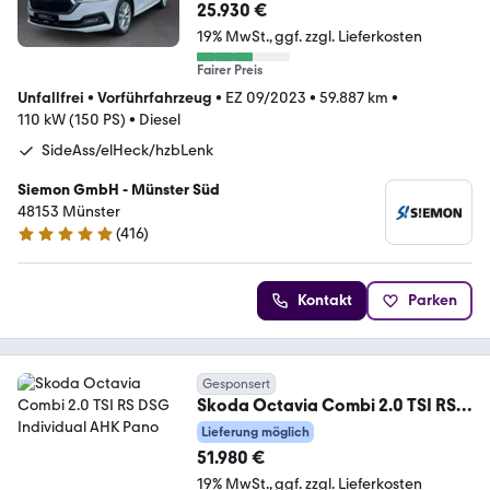
25.930 €
19% MwSt.
ggf. zzgl. Lieferkosten
Fairer Preis
Unfallfrei
•
Vorführfahrzeug
•
EZ 09/2023
•
59.887 km
•
110 kW (150 PS)
•
Diesel
SideAss/elHeck/hzbLenk
Siemon GmbH - Münster Süd
48153 Münster
(
416
)
4.8 Sterne
Kontakt
Parken
Gesponsert
Skoda Octavia Combi 2.0 TSI RS
DSG Individual AHK Pano
Lieferung möglich
51.980 €
19% MwSt.
ggf. zzgl. Lieferkosten