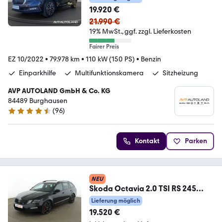
19.920 €
21.990 €
19% MwSt.
ggf. zzgl. Lieferkosten
Fairer Preis
EZ 10/2022
•
79.978 km
•
110 kW (150 PS)
•
Benzin
Einparkhilfe
Multifunktionskamera
Sitzheizung
AVP AUTOLAND GmbH & Co. KG
84489 Burghausen
(
96
)
4.7 Sterne
Kontakt
Parken
NEU
Skoda Octavia 2.0 TSI RS 245
Aut.*LED*NAVI*TEMPO*PDC*
Lieferung möglich
19.520 €