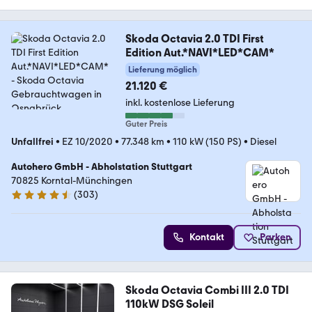
Skoda Octavia 2.0 TDI First
Edition Aut.*NAVI*LED*CAM*
Lieferung möglich
21.120 €
inkl. kostenlose Lieferung
Guter Preis
Unfallfrei
•
EZ 10/2020
•
77.348 km
•
110 kW (150 PS)
•
Diesel
Autohero GmbH - Abholstation Stuttgart
70825 Korntal-Münchingen
(
303
)
4.4 Sterne
Kontakt
Parken
Skoda Octavia Combi III 2.0 TDI
110kW DSG Soleil