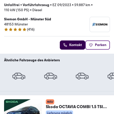
Unfallfrei
•
Vorführfahrzeug
•
EZ 09/2023
•
59.887 km
•
110 kW (150 PS)
•
Diesel
Siemon GmbH - Münster Süd
48153 Münster
(
416
)
4.8 Sterne
Kontakt
Parken
Ähnliche Fahrzeuge des Anbieters
NEU
Skoda OCTAVIA COMBI 1.5 TSI
STYLE | AHK | LED |
Lieferung möglich