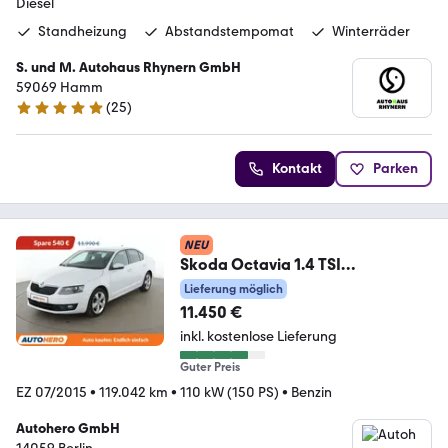
Diesel
Standheizung
Abstandstempomat
Winterräder
S. und M. Autohaus Rhynern GmbH
59069 Hamm
(
25
)
5 Sterne
Kontakt
Parken
NEU
Skoda Octavia 1.4 TSI
Style*NAVI*ACC*PLA*CAM*
Lieferung möglich
11.450 €
inkl. kostenlose Lieferung
Guter Preis
EZ 07/2015
•
119.042 km
•
110 kW (150 PS)
•
Benzin
Autohero GmbH