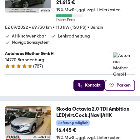
21.613 €
19% MwSt.
ggf. zzgl. Lieferkosten
Fairer Preis
EZ 09/2022
•
69.730 km
•
110 kW (150 PS)
•
Benzin
AHK schwenkbar
Lenkradheizung
Navigationssystem
Autohaus Mothor GmbH
14770 Brandenburg
(
727
)
4.8 Sterne
Kontakt
Parken
Skoda Octavia 2.0 TDI Ambition
LED|virt.Cock.|Navi|AHK
Lieferung möglich
16.445 €
19% MwSt.
ggf. zzgl. Lieferkosten