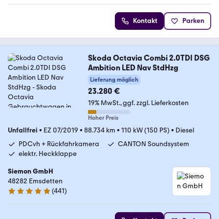
Kontakt
Parken
Skoda Octavia Combi 2.0TDI DSG
Ambition LED Nav StdHzg
Lieferung möglich
23.280 €
19% MwSt.
ggf. zzgl. Lieferkosten
Hoher Preis
Unfallfrei
•
EZ 07/2019
•
88.734 km
•
110 kW (150 PS)
•
Diesel
PDCvh + Rückfahrkamera
CANTON Soundsystem
elektr. Heckklappe
Siemon GmbH
48282 Emsdetten
(
441
)
4.9 Sterne