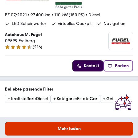
Sehr guter Preis
EZ 07/2021
•
97.400 km
•
110 kW (150 PS)
•
Diesel
LED Scheinwerfer
virtuelles Cockpit
Navigation
Autohaus M. Fugel
09599 Freiberg
(
216
)
4.4 Sterne
Kontakt
Parken
Beliebte passende Filter
+
Kraftstoffart
:
Diesel
+
Kategorie
:
EstateCar
+
Getriebe
:
Autom
Mehr laden