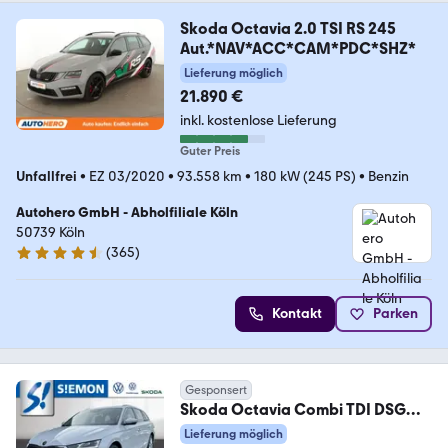
Skoda Octavia 2.0 TSI RS 245
Aut.*NAV*ACC*CAM*PDC*SHZ*
Lieferung möglich
21.890 €
inkl. kostenlose Lieferung
Guter Preis
Unfallfrei
•
EZ 03/2020
•
93.558 km
•
180 kW (245 PS)
•
Benzin
Autohero GmbH - Abholfiliale Köln
50739 Köln
(
365
)
4.6 Sterne
Kontakt
Parken
Gesponsert
Skoda Octavia Combi TDI DSG
Style DynLED Navi ACC HuD
Lieferung möglich