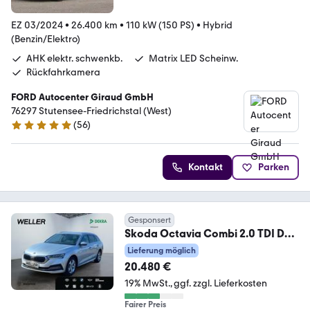
EZ 03/2024
•
26.400 km
•
110 kW (150 PS)
•
Hybrid
(Benzin/Elektro)
AHK elektr. schwenkb.
Matrix LED Scheinw.
Rückfahrkamera
FORD Autocenter Giraud GmbH
76297 Stutensee-Friedrichstal (West)
(
56
)
5 Sterne
Kontakt
Parken
Gesponsert
Skoda Octavia Combi 2.0 TDI DSG
Style *LED*4xSHZ*Navi*
Lieferung möglich
20.480 €
19% MwSt.
ggf. zzgl. Lieferkosten
Fairer Preis