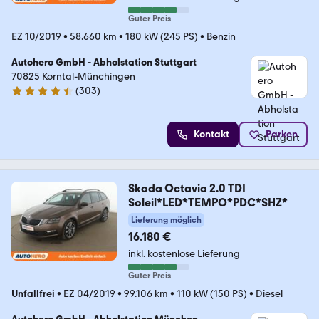
Guter Preis
EZ 10/2019
•
58.660 km
•
180 kW (245 PS)
•
Benzin
Autohero GmbH - Abholstation Stuttgart
70825 Korntal-Münchingen
(
303
)
4.4 Sterne
Kontakt
Parken
Skoda Octavia 2.0 TDI
Soleil*LED*TEMPO*PDC*SHZ*
Lieferung möglich
16.180 €
inkl. kostenlose Lieferung
Guter Preis
Unfallfrei
•
EZ 04/2019
•
99.106 km
•
110 kW (150 PS)
•
Diesel