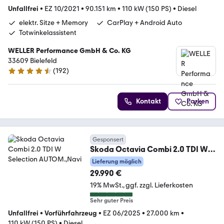
Unfallfrei
•
EZ 10/2021
•
90.151 km
•
110 kW (150 PS)
•
Diesel
elektr. Sitze + Memory
CarPlay + Android Auto
Totwinkelassistent
WELLER Performance GmbH & Co. KG
33609 Bielefeld
(
192
)
4.4 Sterne
Kontakt
Parken
Gesponsert
Skoda Octavia Combi 2.0 TDI W
Selection AUTOM.,Navi
Lieferung möglich
29.990 €
19% MwSt.
ggf. zzgl. Lieferkosten
Sehr guter Preis
Unfallfrei
•
Vorführfahrzeug
•
EZ 06/2025
•
27.000 km
•
110 kW (150 PS)
•
Diesel