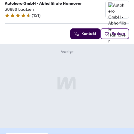
Autohero GmbH - Abholfiliale Hannover
30880 Laatzen
(
151
)
4.7 Sterne
Kontakt
Parken