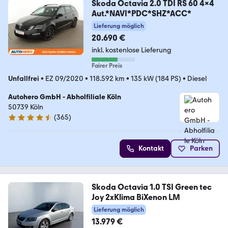
Skoda Octavia 2.0 TDI RS 60 4x4
Aut.*NAVI*PDC*SHZ*ACC*
Lieferung möglich
20.690 €
inkl. kostenlose Lieferung
Fairer Preis
Unfallfrei
•
EZ 09/2020
•
118.592 km
•
135 kW (184 PS)
•
Diesel
Autohero GmbH - Abholfiliale Köln
50739 Köln
(
365
)
4.6 Sterne
Kontakt
Parken
Skoda Octavia 1.0 TSI Green tec
Joy 2xKlima BiXenon LM
Lieferung möglich
13.979 €