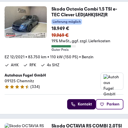
Skoda Octavia Combi 1.5 TSI e-
TEC Clever LED|AHK|SHZ|R
Lieferung möglich
18.949 €
19.969 €
19% MwSt.
ggf. zzgl. Lieferkosten
Guter Preis
EZ 12/2021
•
83.750 km
•
110 kW (150 PS)
•
Benzin
AHK
RFK
4x SHZ
Autohaus Fugel GmbH
09125 Chemnitz
(
334
)
4.3 Sterne
Kontakt
Parken
Skoda OCTAVIA RS COMBI 2.0TSI