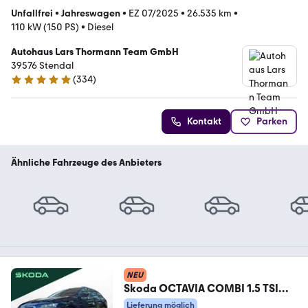
Unfallfrei
•
Jahreswagen
•
EZ 07/2025
•
26.535 km
•
110 kW (150 PS)
•
Diesel
Autohaus Lars Thormann Team GmbH
39576 Stendal
(
334
)
5 Sterne
Kontakt
Parken
Ähnliche Fahrzeuge des Anbieters
NEU
Skoda OCTAVIA COMBI 1.5 TSI
STYLE | AHK | LED |
Lieferung möglich