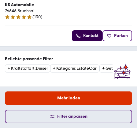
KS Automobile
76646 Bruchsal
(
130
)
4.9 Sterne
Kontakt
Parken
Beliebte passende Filter
+
Kraftstoffart
:
Diesel
+
Kategorie
:
EstateCar
+
Getriebe
:
Autom
Mehr laden
Filter anpassen