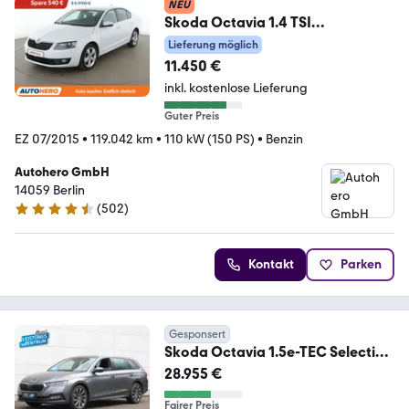
NEU
Skoda Octavia 1.4 TSI
Style*NAVI*ACC*PLA*CAM*
Lieferung möglich
11.450 €
inkl. kostenlose Lieferung
Guter Preis
EZ 07/2015
•
119.042 km
•
110 kW (150 PS)
•
Benzin
Autohero GmbH
14059 Berlin
(
502
)
4.5 Sterne
Kontakt
Parken
Gesponsert
Skoda Octavia 1.5e-TEC Selection
Pl Matrix LED RFK AHK
28.955 €
Fairer Preis