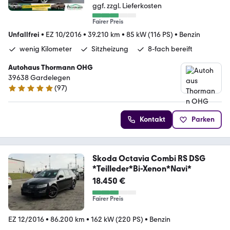
ggf. zzgl. Lieferkosten
Fairer Preis
Unfallfrei
•
EZ 10/2016
•
39.210 km
•
85 kW (116 PS)
•
Benzin
wenig Kilometer
Sitzheizung
8-fach bereift
Autohaus Thormann OHG
39638 Gardelegen
(
97
)
4.8 Sterne
Kontakt
Parken
Skoda Octavia Combi RS DSG
*Teilleder*Bi-Xenon*Navi*
18.450 €
Fairer Preis
EZ 12/2016
•
86.200 km
•
162 kW (220 PS)
•
Benzin