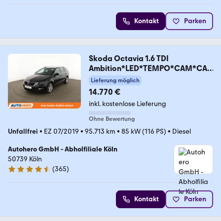
Kontakt
Parken
Skoda Octavia 1.6 TDI
Ambition*LED*TEMPO*CAM*CAR
PLAY*
Lieferung möglich
14.770 €
inkl. kostenlose Lieferung
Ohne Bewertung
Unfallfrei
•
EZ 07/2019
•
95.713 km
•
85 kW (116 PS)
•
Diesel
Autohero GmbH - Abholfiliale Köln
50739 Köln
(
365
)
4.6 Sterne
Kontakt
Parken