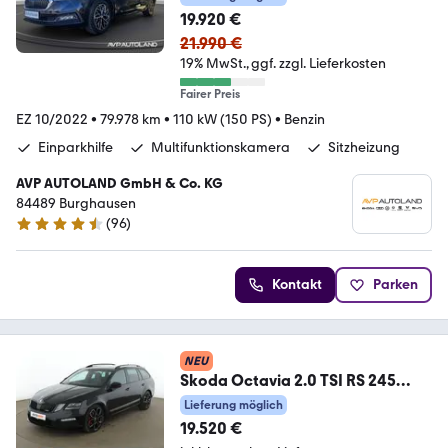
19.920 €
21.990 €
19% MwSt.
ggf. zzgl. Lieferkosten
Fairer Preis
EZ 10/2022
•
79.978 km
•
110 kW (150 PS)
•
Benzin
Einparkhilfe
Multifunktionskamera
Sitzheizung
AVP AUTOLAND GmbH & Co. KG
84489 Burghausen
(
96
)
4.7 Sterne
Kontakt
Parken
NEU
Skoda Octavia 2.0 TSI RS 245
Aut.*LED*NAVI*TEMPO*PDC*
Lieferung möglich
19.520 €