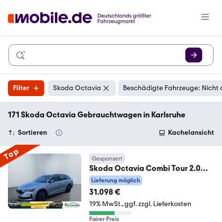
Filter
Skoda Octavia
Beschädigte Fahrzeuge: Nicht 
171 Skoda Octavia Gebrauchtwagen in Karlsruhe
Sortieren
Kachelansicht
Top
Gesponsert
Skoda Octavia Combi Tour 2.0
TDI DSG Matrix-LED Navi
Lieferung möglich
31.098 €
19% MwSt.
ggf. zzgl. Lieferkosten
Fairer Preis