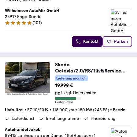
Wilhelmsen AutoMix GmbH
25917 Enge-Sande
(
101
)
4.9 Sterne
Kontakt
Parken
Skoda
Octavia/2.0/RS/Tüv&Service
Neu/2J Garantie/ TOP
Lieferung möglich
19.999 €
ggf. zzgl. Lieferkosten
Guter Preis
Unfallfrei
•
EZ 10/2019
•
118.000 km
•
180 kW (245 PS)
•
Benzin
Lieferdienst
Inzahlungnahme
Finanzierung
Autohandel Jakob
89415 Lauingen an der Donau ( Bei Augsburg )