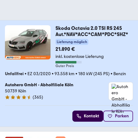
Skoda Octavia 2.0 TSI RS 245
Aut.*NAV*ACC*CAM*PDC*SHZ*
Lieferung möglich
21.890 €
inkl. kostenlose Lieferung
Guter Preis
Unfallfrei
•
EZ 03/2020
•
93.558 km
•
180 kW (245 PS)
•
Benzin
Autohero GmbH - Abholfiliale Köln
50739 Köln
(
365
)
4.6 Sterne
Kontakt
Parken