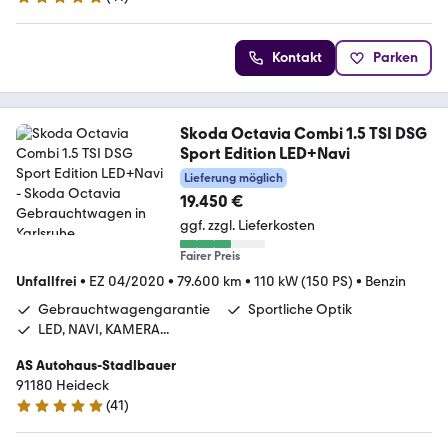
5 Sterne
Kontakt
Parken
Skoda Octavia Combi 1.5 TSI DSG
Sport Edition LED+Navi
Lieferung möglich
19.450 €
ggf. zzgl. Lieferkosten
Fairer Preis
Unfallfrei
•
EZ 04/2020
•
79.600 km
•
110 kW (150 PS)
•
Benzin
Gebrauchtwagengarantie
Sportliche Optik
LED, NAVI, KAMERA...
AS Autohaus-Stadlbauer
91180 Heideck
(
41
)
5 Sterne