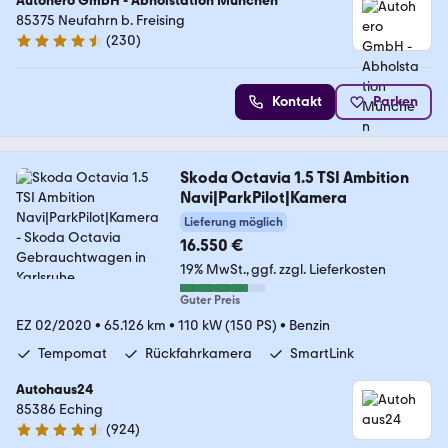
Autohero GmbH - Abholstation München
85375 Neufahrn b. Freising
(
230
)
4.4 Sterne
Kontakt
Parken
Skoda Octavia 1.5 TSI Ambition
Navi|ParkPilot|Kamera
Lieferung möglich
16.550 €
19% MwSt.
ggf. zzgl. Lieferkosten
Guter Preis
EZ 02/2020
•
65.126 km
•
110 kW (150 PS)
•
Benzin
Tempomat
Rückfahrkamera
SmartLink
Autohaus24
85386 Eching
(
924
)
4.4 Sterne