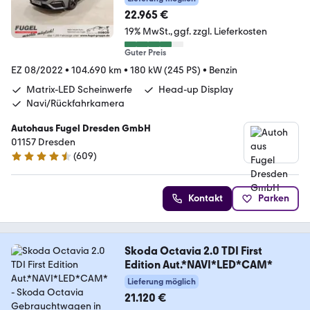
22.965 €
19% MwSt.
ggf. zzgl. Lieferkosten
Guter Preis
EZ 08/2022
•
104.690 km
•
180 kW (245 PS)
•
Benzin
Matrix-LED Scheinwerfe
Head-up Display
Navi/Rückfahrkamera
Autohaus Fugel Dresden GmbH
01157 Dresden
(
609
)
4.6 Sterne
Kontakt
Parken
Skoda Octavia 2.0 TDI First
Edition Aut.*NAVI*LED*CAM*
Lieferung möglich
21.120 €