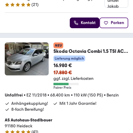
(
21
)
4.8 Sterne
Kontakt
Parken
NEU
Skoda Octavia Combi 1.5 TSI ACT
Clever DSG AHK GARANTI
Lieferung möglich
16.980 €
17.880 €
ggf. zzgl. Lieferkosten
Fairer Preis
Unfallfrei
•
EZ 11/2018
•
68.400 km
•
110 kW (150 PS)
•
Benzin
Anhängekupplung!
Mit 1 Jahr Garantie!
8-fach Bereifung!
AS Autohaus-Stadlbauer
91180 Heideck
(
41
)