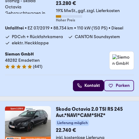
23.280 €
19% MwSt.
ggf. zzgl. Lieferkosten
Hoher Preis
Unfallfrei
•
EZ 07/2019
•
88.734 km
•
110 kW (150 PS)
•
Diesel
PDCvh + Rückfahrkamera
CANTON Soundsystem
elektr. Heckklappe
Siemon GmbH
48282 Emsdetten
(
441
)
4.9 Sterne
Kontakt
Parken
Skoda Octavia 2.0 TSI RS 245
Aut.*NAVI*CAM*SHZ*
Lieferung möglich
22.740 €
inkl. kostenlose Lieferung