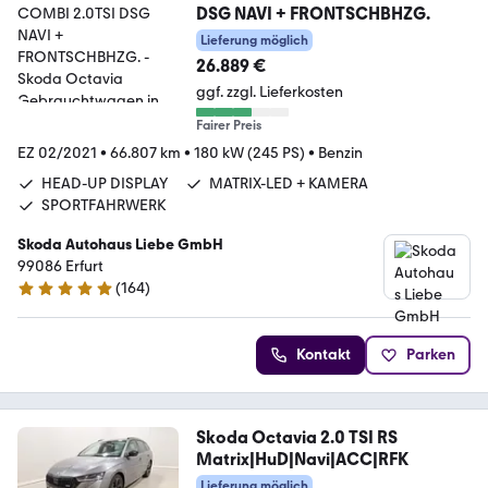
DSG NAVI + FRONTSCHBHZG.
Lieferung möglich
26.889 €
ggf. zzgl. Lieferkosten
Fairer Preis
EZ 02/2021
•
66.807 km
•
180 kW (245 PS)
•
Benzin
HEAD-UP DISPLAY
MATRIX-LED + KAMERA
SPORTFAHRWERK
Skoda Autohaus Liebe GmbH
99086 Erfurt
(
164
)
4.9 Sterne
Kontakt
Parken
Skoda Octavia 2.0 TSI RS
Matrix|HuD|Navi|ACC|RFK
Lieferung möglich