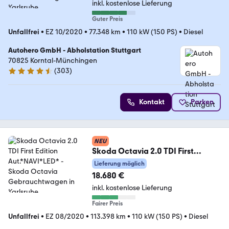
inkl. kostenlose Lieferung
Guter Preis
Unfallfrei
•
EZ 10/2020
•
77.348 km
•
110 kW (150 PS)
•
Diesel
Autohero GmbH - Abholstation Stuttgart
70825 Korntal-Münchingen
(
303
)
4.4 Sterne
Kontakt
Parken
NEU
Skoda Octavia 2.0 TDI First
Edition Aut.*NAVI*LED*
Lieferung möglich
18.680 €
inkl. kostenlose Lieferung
Fairer Preis
Unfallfrei
•
EZ 08/2020
•
113.398 km
•
110 kW (150 PS)
•
Diesel